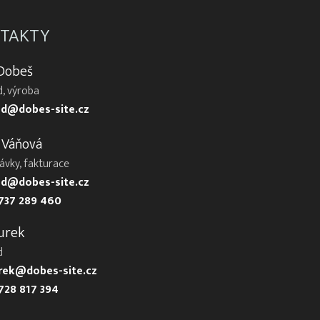
TAKTY
 Dobeš
, výroba
d@dobes-site.cz
 Váňová
ávky, fakturace
d@dobes-site.cz
737 289 460
urek
d
urek@dobes-site.cz
728 817 394