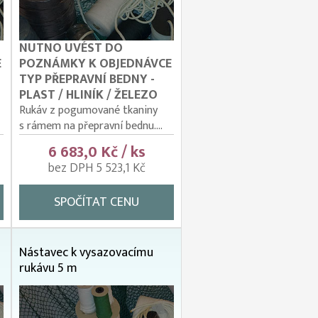
NUTNO UVÉST DO
E
POZNÁMKY K OBJEDNÁVCE
TYP PŘEPRAVNÍ BEDNY -
PLAST / HLINÍK / ŽELEZO
Rukáv z pogumované tkaniny
s rámem na přepravní bednu....
6 683,0 Kč / ks
bez DPH 5 523,1 Kč
SPOČÍTAT CENU
Nástavec k vysazovacímu
rukávu 5 m