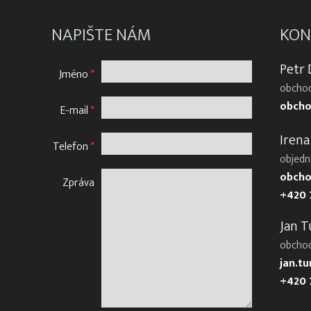
NAPIŠTE NÁM
KON
Petr
Jméno
*
obchod
obcho
E-mail
*
Irena
Telefon
*
objedn
obcho
Zpráva
+420 
Jan T
obcho
jan.t
+420 