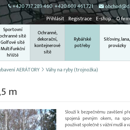
+420 737 289 460
+420 603 461 721
obchod@do
Přihlásit
Registrace
E-shop
O fir
Sportovní
Ochranné,
ochranné sítě
dekorační,
Rybářské
Síťoviny, lana
Golfové sítě
kontejnerové
potřeby
provázky
Multifunkční
sítě
hřiště
 vybavení AERÁTORY
Váhy na ryby (trojnožka)
,5 m
Slouží k bezpečnému zavěšení p
spojená pevným okem, na spod
používat společně s vážní mušlí a v