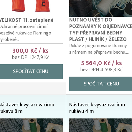
NUTNO UVÉST DO
VELIKOST 11, zateplené
POZNÁMKY K OBJEDNÁVC
Ochranné pracovní zimní
TYP PŘEPRAVNÍ BEDNY -
bezešvé rukavice Flamingo
PLAST / HLINÍK / ŽELEZO
vyrobené...
Rukáv z pogumované tkaniny
300,0 Kč / ks
s rámem na přepravní bednu....
bez DPH 247,9 Kč
5 564,0 Kč / ks
bez DPH 4 598,3 Kč
SPOČÍTAT CENU
SPOČÍTAT CENU
Nástavec k vysazovacímu
Nástavec k vysazovacímu
rukávu 8 m
rukávu 4 m