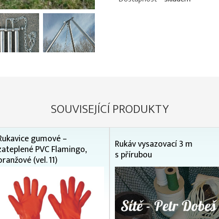
SOUVISEJÍCÍ PRODUKTY
Rukavice gumové –
Rukáv vysazovací 3 m
zateplené PVC Flamingo,
s přírubou
oranžové (vel. 11)