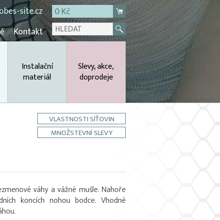
bes-site.cz
0 Kč
mě
Kontakt
,
Instalační
Slevy, akce,
materiál
doprodeje
VLASTNOSTI SÍŤOVIN
MNOŽSTEVNÍ SLEVY
řezmenové váhy a vážné mušle. Nahoře
ních koncích nohou bodce. Vhodné
áhou.