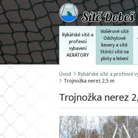
Voliérové sítě
Rybářské sítě a
Odchytové
profesní
kesery a sítě
vybavení
Stínící sítě na
AERÁTORY
ploty a lešení
Úvod
Rybářské sítě a profesní
Trojnožka nerez 2,5 m
Trojnožka nerez 2