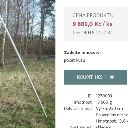
CENA PRODUKTU
9 889,0 Kč / ks
bez DPH 8 172,7 Kč
Zadejte množství
počet kusů
KOUPIT
1
KS
ID
1270003
Hmotnost
13 560 g
Další vlastnosti
Výška: 250 cm
Provedení: nere
Hmotnost: 13,6 
Dostupnost
skladem