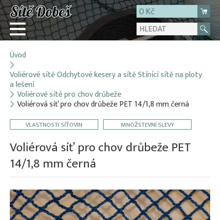
0 Kč
Úvod
Přihlásit
Voliérové sítě Odchytové kesery a sítě Stínící sítě na ploty
Registrace
a lešení
E-shop
Voliérové sítě pro chov drůbeže
Voliérová síť pro chov drůbeže PET 14/1,8 mm černá
O firmě
Kontakt
VLASTNOSTI SÍŤOVIN
MNOŽSTEVNÍ SLEVY
Voliérová síť pro chov drůbeže PET
14/1,8 mm černá