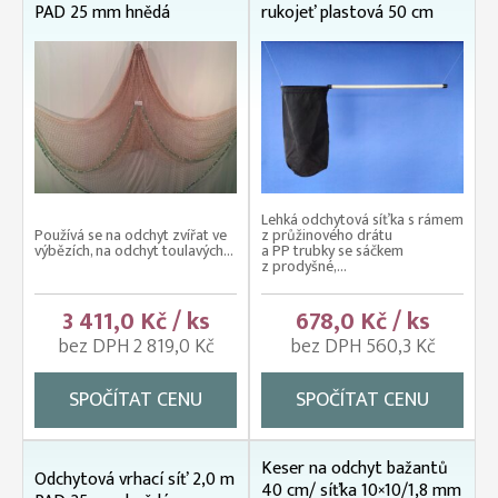
PAD 25 mm hnědá
rukojeť plastová 50 cm
Lehká odchytová síťka s rámem
Používá se na odchyt zvířat ve
z průžinového drátu
výbězích, na odchyt toulavých...
a PP trubky se sáčkem
z prodyšné,...
3 411,0 Kč / ks
678,0 Kč / ks
bez DPH 2 819,0 Kč
bez DPH 560,3 Kč
SPOČÍTAT CENU
SPOČÍTAT CENU
Keser na odchyt bažantů
Odchytová vrhací síť 2,0 m
40 cm/ síťka 10×10/1,8 mm