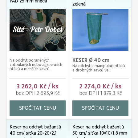
PAD 25 mm hnědá
zelená
KESER Ø 40 cm
Na odchyt poraněných,
zatoulaných nebo agresivních
Na odchyt a manipulaci ptáků
ptáků a menších savců.
a drobných savců ve...
3 262,0 Kč / ks
2 274,0 Kč / ks
bez DPH 2 695,9 Kč
bez DPH 1 879,3 Kč
SPOČÍTAT CENU
SPOČÍTAT CENU
Keser na odchyt bažantů
Keser na odchyt bažantů
40 cm/ síťka 20×20/2,1
50 cm/ síťka 10×10/1,8 mm