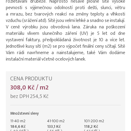
rozlétávání drůbeže. Naprosto nesavé plošné sítě vysoké
pevnosti s výjimečnou odolností proti dešti, slunci, větru
a mrazu, bez tvarových reakcí na změny teploty a vlhkosti
vzduchu (srážení atd). Sítě jsou velmi lehké a snadno se instalují.
V ceně výrobku jsou obvodová lana. Záruka na poškození
materiálu vlivem slunečního záření (UV) je 5 let od dne
vystavení faktury, předpokládaná životnost je 10 a více let.
Jednotlivé kusy sítí (m2) se pro výpočet finální ceny sčítají. Sítě
Vám rádi navrhneme a nainstalujeme, také Vám dodáme
instalační materiál včetně ocelových lanek.
CENA PRODUKTU
308,0 Kč / m2
bez DPH 254,5 Kč
Množstevní slevy
11-40 m2
41-100 m2
101-200 m2
184,6 Kč
133,1 Kč
118,2 Kč