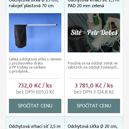
Odchytová síťka Ø 25 cm,
Odchytová vrhací síť 2,5 m
rukojeť plastová 70 cm
PAD 20 mm zelená
Lehká odchytová síťka s rámem
z průžinového drátu
Používá se na odchyt zvířat ve
a PP trubky se sáčkem
výbězích, na odchyt toulavých...
z prodyšné,...
732,0 Kč / ks
3 781,0 Kč / ks
bez DPH 605,0 Kč
bez DPH 3 124,8 Kč
SPOČÍTAT CENU
SPOČÍTAT CENU
Odchytová vrhací síť 2,5 m
Odchytová síťka Ø 20 cm,