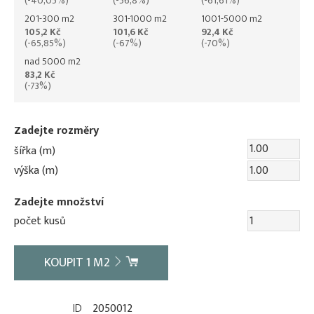
(-40,05%)
(-56,8%)
(-61,61%)
201-300 m2
301-1000 m2
1001-5000 m2
105,2 Kč
101,6 Kč
92,4 Kč
(-65,85%)
(-67%)
(-70%)
nad 5000 m2
83,2 Kč
(-73%)
Zadejte rozměry
šířka (m)
výška (m)
Zadejte množství
počet kusů
KOUPIT
1
M2
ID
2050012