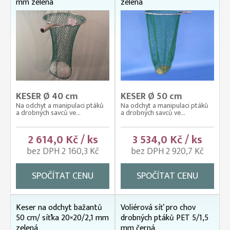
mm zelená
zelená
KESER Ø 40 cm
KESER Ø 50 cm
Na odchyt a manipulaci ptáků
Na odchyt a manipulaci ptáků
a drobných savců ve...
a drobných savců ve...
2 614,0 Kč / ks
3 534,0 Kč / ks
bez DPH 2 160,3 Kč
bez DPH 2 920,7 Kč
SPOČÍTAT CENU
SPOČÍTAT CENU
Keser na odchyt bažantů
Voliérová síť pro chov
50 cm/ síťka 20×20/2,1 mm
drobných ptáků PET 5/1,5
zelená
mm černá