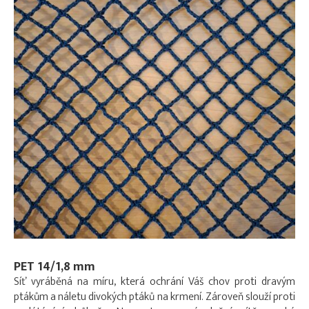
PET 14/1,8 mm
Síť vyráběná na míru, která ochrání Váš chov proti dravým
ptákům a náletu divokých ptáků na krmení. Zároveň slouží proti