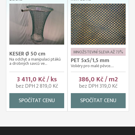
MNOŽSTEVNÍ SLEVA AŽ 73%
KESER Ø 50 cm
Na odchyt a manipulaci ptáků
PET 5x5/1,5 mm
a drobných savců ve...
Voliéry pro malé pěvce....
3 411,0 Kč / ks
386,0 Kč / m2
bez DPH 2 819,0 Kč
bez DPH 319,0 Kč
SPOČÍTAT CENU
SPOČÍTAT CENU