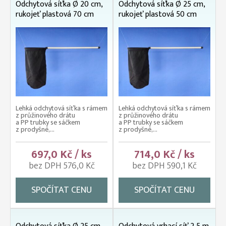
Odchytová síťka Ø 20 cm,
Odchytová síťka Ø 25 cm,
rukojeť plastová 70 cm
rukojeť plastová 50 cm
Lehká odchytová síťka s rámem
Lehká odchytová síťka s rámem
z průžinového drátu
z průžinového drátu
a PP trubky se sáčkem
a PP trubky se sáčkem
z prodyšné,...
z prodyšné,...
697,0 Kč / ks
714,0 Kč / ks
bez DPH 576,0 Kč
bez DPH 590,1 Kč
SPOČÍTAT CENU
SPOČÍTAT CENU