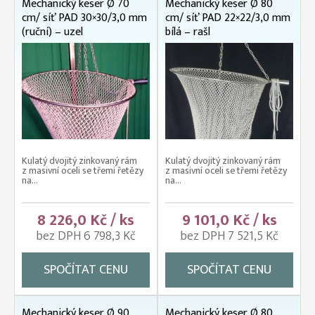
Mechanický keser Ø 70
Mechanický keser Ø 80
cm/ síť PAD 30×30/3,0 mm
cm/ síť PAD 22×22/3,0 mm
(ruční) – uzel
bílá – rašl
Kulatý dvojitý zinkovaný rám
Kulatý dvojitý zinkovaný rám
z masivní oceli se třemi řetězy
z masivní oceli se třemi řetězy
na...
na...
8 226,0 Kč / ks
9 101,0 Kč / ks
bez DPH 6 798,3 Kč
bez DPH 7 521,5 Kč
SPOČÍTAT CENU
SPOČÍTAT CENU
Mechanický keser Ø 90
Mechanický keser Ø 80