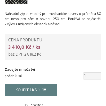
Náhradní výplet vhodný pro mechanické kesery o průměru 80
cm nebo pro rám o obvodu 250 cm. Používá se nejčastěji
k výlovu smíšených obsádek a násad.
CENA PRODUKTU
3 410,0 Kč / ks
bez DPH 2 818,2 Kč
Zadejte množství
počet kusů
KOUPIT
1
KS
ID
1031104