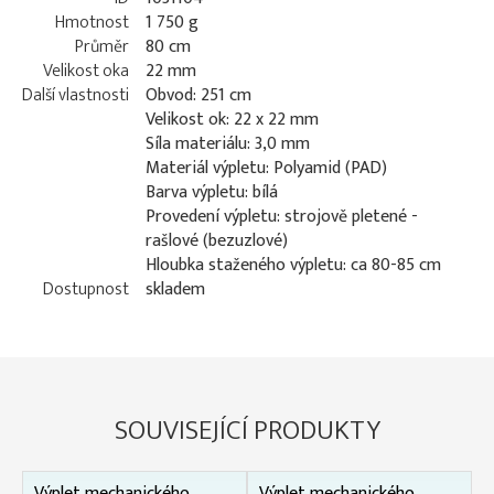
Hmotnost
1 750 g
Průměr
80 cm
Velikost oka
22 mm
Další vlastnosti
Obvod: 251 cm
Velikost ok: 22 x 22 mm
Síla materiálu: 3,0 mm
Materiál výpletu: Polyamid (PAD)
Barva výpletu: bílá
Provedení výpletu: strojově pletené -
rašlové (bezuzlové)
Hloubka staženého výpletu: ca 80-85 cm
Dostupnost
skladem
SOUVISEJÍCÍ PRODUKTY
Výplet mechanického
Výplet mechanického