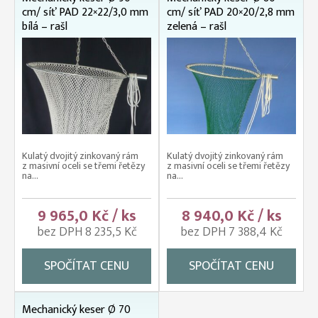
cm/ síť PAD 22×22/3,0 mm
cm/ síť PAD 20×20/2,8 mm
bílá – rašl
zelená – rašl
Kulatý dvojitý zinkovaný rám
Kulatý dvojitý zinkovaný rám
z masivní oceli se třemi řetězy
z masivní oceli se třemi řetězy
na...
na...
9 965,0 Kč / ks
8 940,0 Kč / ks
bez DPH 8 235,5 Kč
bez DPH 7 388,4 Kč
SPOČÍTAT CENU
SPOČÍTAT CENU
Mechanický keser Ø 70