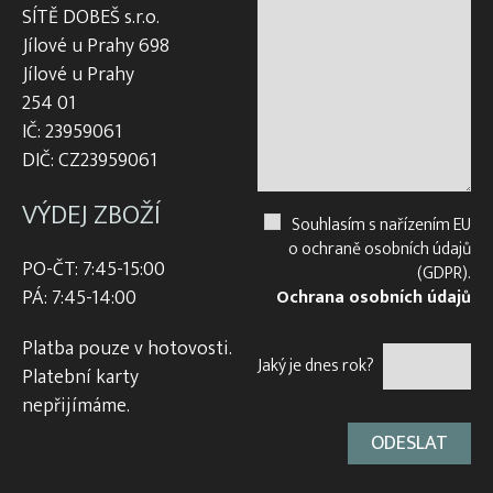
SÍTĚ DOBEŠ s.r.o.
Jílové u Prahy 698
Jílové u Prahy
254 01
IČ: 23959061
DIČ: CZ23959061
VÝDEJ ZBOŽÍ
Souhlasím s nařízením EU
o ochraně osobních údajů
PO-ČT: 7:45-15:00
(GDPR).
PÁ: 7:45-14:00
Ochrana osobních údajů
Platba pouze v hotovosti.
Jaký je dnes rok?
Platební karty
nepřijímáme.