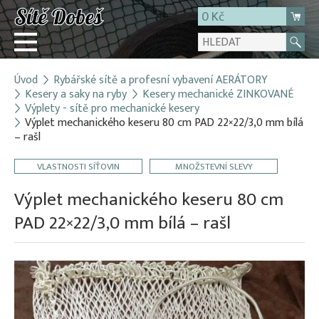
0 Kč
Úvod
Rybářské sítě a profesní vybavení AERÁTORY
Přihlásit
Kesery a saky na ryby
Kesery mechanické ZINKOVANÉ
Výplety - sítě pro mechanické kesery
Registrace
Výplet mechanického keseru 80 cm PAD 22×22/3,0 mm bílá
E-shop
– rašl
O firmě
VLASTNOSTI SÍŤOVIN
MNOŽSTEVNÍ SLEVY
Kontakt
Výplet mechanického keseru 80 cm
PAD 22×22/3,0 mm bílá – rašl