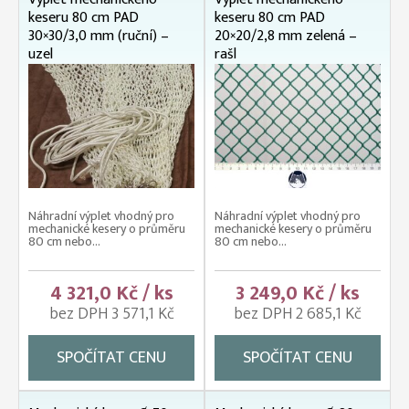
keseru 80 cm PAD
keseru 80 cm PAD
30×30/3,0 mm (ruční) –
20×20/2,8 mm zelená –
uzel
rašl
Náhradní výplet vhodný pro
Náhradní výplet vhodný pro
mechanické kesery o průměru
mechanické kesery o průměru
80 cm nebo...
80 cm nebo...
4 321,0 Kč / ks
3 249,0 Kč / ks
bez DPH 3 571,1 Kč
bez DPH 2 685,1 Kč
SPOČÍTAT CENU
SPOČÍTAT CENU