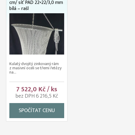
cm/ síť PAD 22×22/3,0 mm
bílá – rašl
Kulatý dvojitý zinkovaný rám
z masivní oceli se třemi řetězy
na...
7 522,0 Kč / ks
bez DPH 6 216,5 Kč
SPOČÍTAT CENU