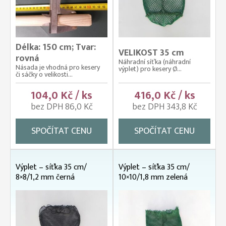
Délka: 150 cm; Tvar:
VELIKOST 35 cm
rovná
Náhradní síťka (náhradní
Násada je vhodná pro kesery
výplet) pro kesery Ø...
či sáčky o velikosti...
104,0 Kč / ks
416,0 Kč / ks
bez DPH 86,0 Kč
bez DPH 343,8 Kč
SPOČÍTAT CENU
SPOČÍTAT CENU
Výplet – síťka 35 cm/
Výplet – síťka 35 cm/
8×8/1,2 mm černá
10×10/1,8 mm zelená