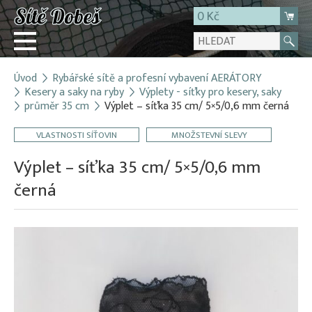
0 Kč
Úvod
Rybářské sítě a profesní vybavení AERÁTORY
Přihlásit
Kesery a saky na ryby
Výplety - síťky pro kesery, saky
průměr 35 cm
Výplet – síťka 35 cm/ 5×5/0,6 mm černá
Registrace
E-shop
VLASTNOSTI SÍŤOVIN
MNOŽSTEVNÍ SLEVY
O firmě
Výplet – síťka 35 cm/ 5×5/0,6 mm
Kontakt
černá