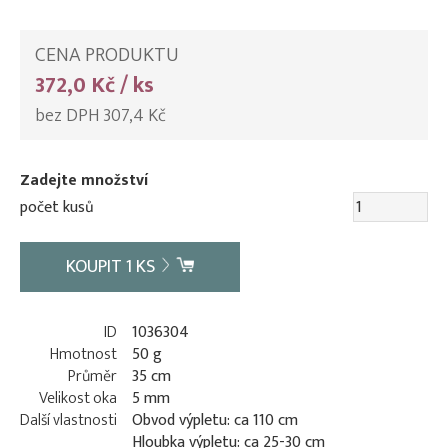
CENA PRODUKTU
372,0 Kč / ks
bez DPH 307,4 Kč
Zadejte množství
počet kusů
KOUPIT
1
KS
ID
1036304
Hmotnost
50 g
Průměr
35 cm
Velikost oka
5 mm
Další vlastnosti
Obvod výpletu: ca 110 cm
Hloubka výpletu: ca 25-30 cm