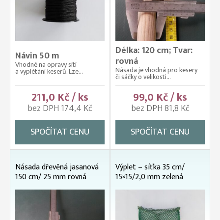
Délka: 120 cm; Tvar:
Návin 50 m
rovná
Vhodné na opravy sítí
Násada je vhodná pro kesery
a vyplétání keserů. Lze...
či sáčky o velikosti...
211,0 Kč / ks
99,0 Kč / ks
bez DPH 174,4 Kč
bez DPH 81,8 Kč
SPOČÍTAT CENU
SPOČÍTAT CENU
Násada dřevěná jasanová
Výplet – síťka 35 cm/
150 cm/ 25 mm rovná
15×15/2,0 mm zelená