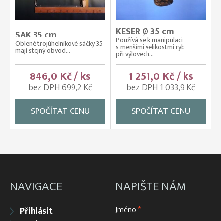
KESER Ø 35 cm
SAK 35 cm
Používá se k manipulaci
Oblené trojúhelníkové sáčky 35
s menšími velikostmi ryb
mají stejný obvod...
při výlovech...
846,0 Kč / ks
1 251,0 Kč / ks
bez DPH 699,2 Kč
bez DPH 1 033,9 Kč
SPOČÍTAT CENU
SPOČÍTAT CENU
NAVIGACE
NAPIŠTE NÁM
Jméno
*
Přihlásit