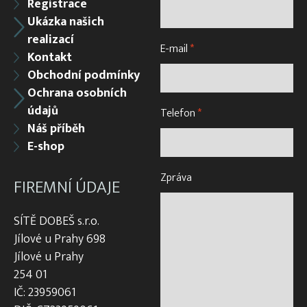
Registrace
Ukázka našich
realizací
E-mail
*
Kontakt
Obchodní podmínky
Ochrana osobních
údajů
Telefon
*
Náš příběh
E-shop
Zpráva
FIREMNÍ ÚDAJE
SÍTĚ DOBEŠ s.r.o.
Jílové u Prahy 698
Jílové u Prahy
254 01
IČ: 23959061