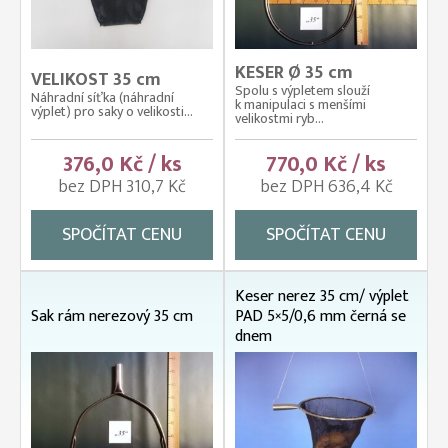
KESER Ø 35 cm
VELIKOST 35 cm
Spolu s výpletem slouží
Náhradní síťka (náhradní
k manipulaci s menšími
výplet) pro saky o velikosti...
velikostmi ryb...
376,0 Kč / ks
770,0 Kč / ks
bez DPH 310,7 Kč
bez DPH 636,4 Kč
SPOČÍTAT CENU
SPOČÍTAT CENU
Keser nerez 35 cm/ výplet
Sak rám nerezový 35 cm
PAD 5×5/0,6 mm černá se
dnem