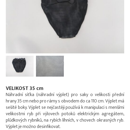
VELIKOST 35 cm
Náhradní síťka (náhradní výplet) pro saky o velikosti přední
hrany 35 cm nebo pro rámy s obvodem do ca 110 cm. Výplet má
sešité boky. Výplet se nejčastěji používá k manipulaci s menšími
velikostmi ryb při výlovech potoků elektrickým agregátem,
plůdkových rybníků, na rybích líhních, v chovech okrasných ryb.
Výplet je možno desinfikovat.