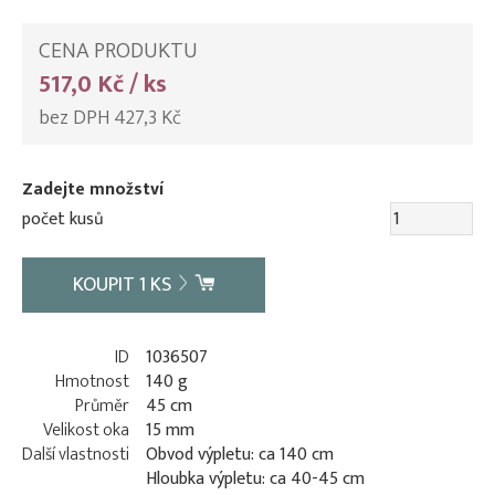
CENA PRODUKTU
517,0 Kč / ks
bez DPH 427,3 Kč
Zadejte množství
počet kusů
KOUPIT
1
KS
ID
1036507
Hmotnost
140 g
Průměr
45 cm
Velikost oka
15 mm
Další vlastnosti
Obvod výpletu: ca 140 cm
Hloubka výpletu: ca 40-45 cm