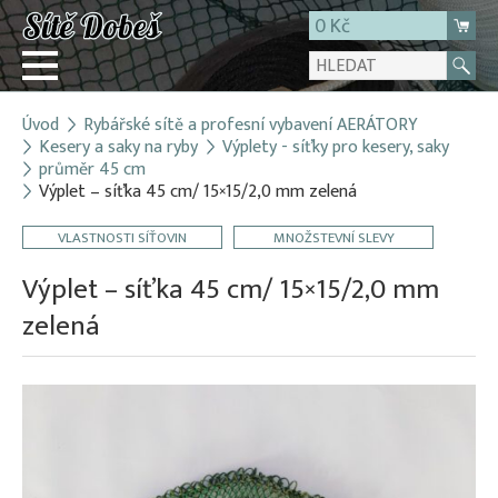
0 Kč
Úvod
Rybářské sítě a profesní vybavení AERÁTORY
Přihlásit
Kesery a saky na ryby
Výplety - síťky pro kesery, saky
průměr 45 cm
Registrace
Výplet – síťka 45 cm/ 15×15/2,0 mm zelená
E-shop
VLASTNOSTI SÍŤOVIN
MNOŽSTEVNÍ SLEVY
O firmě
Výplet – síťka 45 cm/ 15×15/2,0 mm
Kontakt
zelená