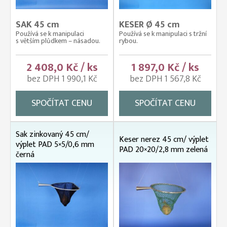
SAK 45 cm
KESER Ø 45 cm
Používá se k manipulaci
Používá se k manipulaci s tržní
s větším plůdkem – násadou.
rybou.
2 408,0 Kč / ks
1 897,0 Kč / ks
bez DPH 1 990,1 Kč
bez DPH 1 567,8 Kč
SPOČÍTAT CENU
SPOČÍTAT CENU
Sak zinkovaný 45 cm/
Keser nerez 45 cm/ výplet
výplet PAD 5×5/0,6 mm
PAD 20×20/2,8 mm zelená
černá