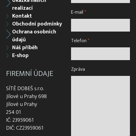
Ukázka našich
realizací
E-mail
*
Kontakt
Obchodní podmínky
Ochrana osobních
údajů
Telefon
*
Náš příběh
E-shop
Zpráva
FIREMNÍ ÚDAJE
SÍTĚ DOBEŠ s.r.o.
Jílové u Prahy 698
Jílové u Prahy
254 01
IČ: 23959061
DIČ: CZ23959061