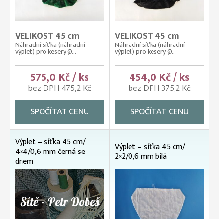
VELIKOST 45 cm
VELIKOST 45 cm
Náhradní síťka (náhradní
Náhradní síťka (náhradní
výplet) pro kesery Ø...
výplet) pro kesery Ø...
575,0 Kč / ks
454,0 Kč / ks
bez DPH 475,2 Kč
bez DPH 375,2 Kč
SPOČÍTAT CENU
SPOČÍTAT CENU
Výplet – síťka 45 cm/
Výplet – síťka 45 cm/
4×4/0,6 mm černá se
2×2/0,6 mm bílá
dnem