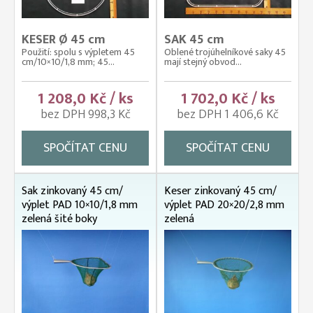
KESER Ø 45 cm
SAK 45 cm
Použití: spolu s výpletem 45
Oblené trojúhelníkové saky 45
cm/10×10/1,8 mm; 45...
mají stejný obvod...
1 208,0 Kč / ks
1 702,0 Kč / ks
bez DPH 998,3 Kč
bez DPH 1 406,6 Kč
SPOČÍTAT CENU
SPOČÍTAT CENU
Sak zinkovaný 45 cm/
Keser zinkovaný 45 cm/
výplet PAD 10×10/1,8 mm
výplet PAD 20×20/2,8 mm
zelená šité boky
zelená