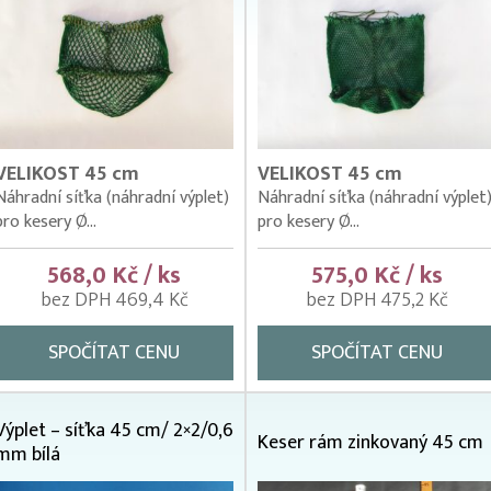
VELIKOST 45 cm
VELIKOST 45 cm
Náhradní síťka (náhradní výplet)
Náhradní síťka (náhradní výplet
pro kesery Ø...
pro kesery Ø...
568,0 Kč / ks
575,0 Kč / ks
bez DPH 469,4 Kč
bez DPH 475,2 Kč
SPOČÍTAT CENU
SPOČÍTAT CENU
Výplet – síťka 45 cm/ 2×2/0,6
Keser rám zinkovaný 45 cm
mm bílá