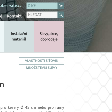
bes-site.cz
0 Kč
mě
Kontakt
,
Instalační
Slevy, akce,
materiál
doprodeje
VLASTNOSTI SÍŤOVIN
MNOŽSTEVNÍ SLEVY
em
t) pro kesery Ø 45 cm nebo pro rámy