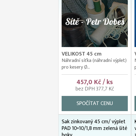
VELIKOST 45 cm
Náhradní síťka (náhradní výplet)
pro kesery Ø...
457,0 Kč / ks
bez DPH 377,7 Kč
SPOČÍTAT CENU
Sak zinkovaný 45 cm/ výplet
PAD 10×10/1,8 mm zelená šité
boky