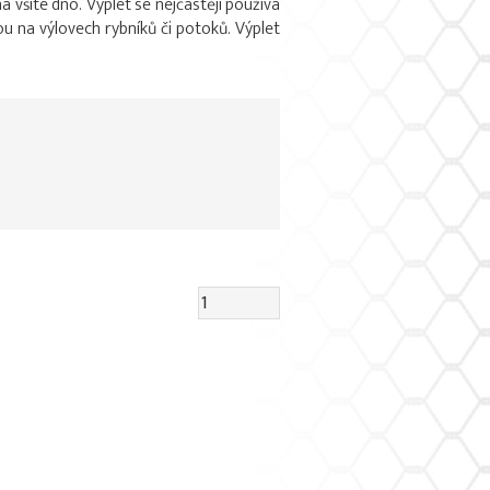
všité dno. Výplet se nejčastěji používá
u na výlovech rybníků či potoků. Výplet