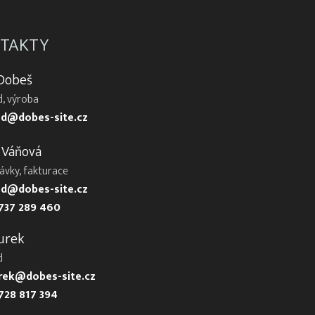
TAKTY
 Dobeš
, výroba
d@dobes-site.cz
 Váňová
ávky, fakturace
d@dobes-site.cz
737 289 460
urek
d
urek@dobes-site.cz
728 817 394