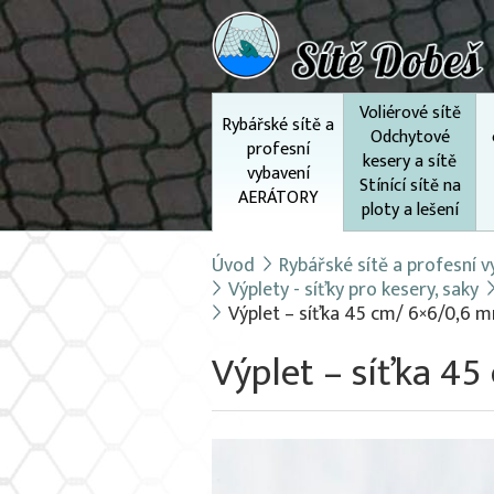
Voliérové sítě
Rybářské sítě a
Odchytové
profesní
kesery a sítě
vybavení
Stínící sítě na
AERÁTORY
ploty a lešení
Úvod
Rybářské sítě a profesní
Výplety - síťky pro kesery, saky
Výplet – síťka 45 cm/ 6×6/0,6 
Výplet – síťka 4