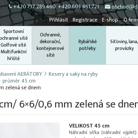
+420 737 289 460
+420 603 461 721
obchod@do
Přihlásit
Registrace
E-shop
O fir
Sportovní
Ochranné,
ochranné sítě
dekorační,
Rybářské
Síťoviny, lana
Golfové sítě
kontejnerové
potřeby
provázky
Multifunkční
sítě
hřiště
 vybavení AERÁTORY
Kesery a saky na ryby
průměr 45 cm
mm zelená se dnem
5 cm/ 6×6/0,6 mm zelená se dn
VELIKOST 45 cm
Náhradní síťka (náhradní výple