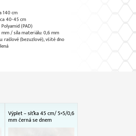
ca 140 cm
: ca 40-45 cm
: Polyamid (PAD)
 6 mm / síla materiálu: 0,6 mm
u: rašlové (bezuzlové), všité dno
elená
Výplet – síťka 45 cm/ 5×5/0,6
mm černá se dnem