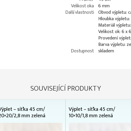
Velikost oka
6 mm
Další vlastnosti
Obvod výpletu: 
Hloubka výpletu
Materiál výpletu
Velikost ok: 6 x
Provedení výplet
Barva výpletu: z
Dostupnost
skladem
SOUVISEJÍCÍ PRODUKTY
Výplet – síťka 45 cm/
Výplet – síťka 45 cm/
20×20/2,8 mm zelená
10×10/1,8 mm zelená