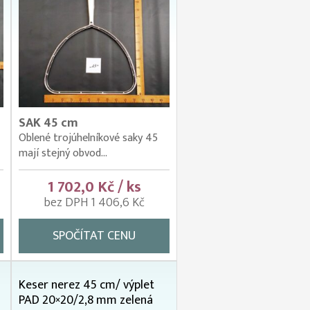
SAK 45 cm
Oblené trojúhelníkové saky 45
mají stejný obvod...
1 702,0 Kč / ks
bez DPH 1 406,6 Kč
SPOČÍTAT CENU
Keser nerez 45 cm/ výplet
PAD 20×20/2,8 mm zelená