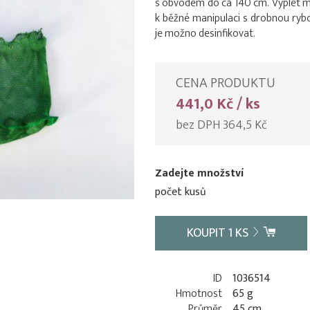
s obvodem do ca 140 cm. Výplet má 
k běžné manipulaci s drobnou rybo
je možno desinfikovat.
CENA PRODUKTU
441,0 Kč / ks
bez DPH 364,5 Kč
Zadejte množství
počet kusů
KOUPIT
1
KS
ID
1036514
Hmotnost
65 g
Průměr
45 cm