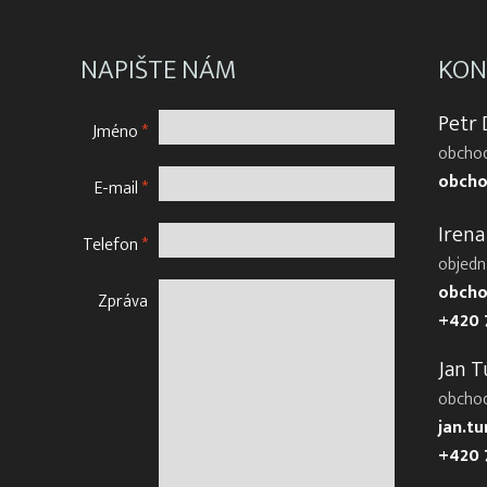
NAPIŠTE NÁM
KON
Petr
Jméno
*
obchod
obcho
E-mail
*
Irena
Telefon
*
objedn
obcho
Zpráva
+420 
Jan T
obcho
jan.t
+420 