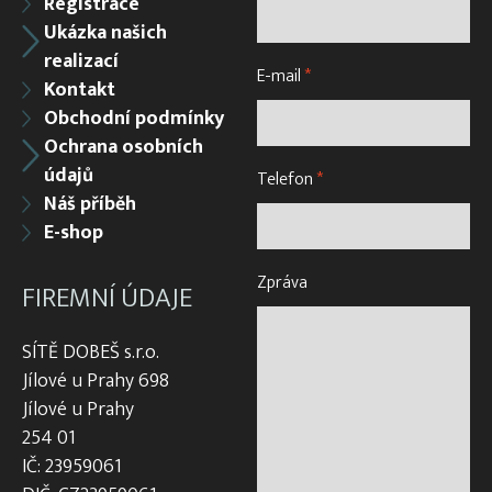
Registrace
Ukázka našich
realizací
E-mail
*
Kontakt
Obchodní podmínky
Ochrana osobních
údajů
Telefon
*
Náš příběh
E-shop
Zpráva
FIREMNÍ ÚDAJE
SÍTĚ DOBEŠ s.r.o.
Jílové u Prahy 698
Jílové u Prahy
254 01
IČ: 23959061