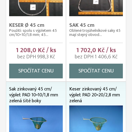
KESER Ø 45 cm
SAK 45 cm
Použití: spolu s výpletem 45
Oblené trojúhelníkové saky 45
cm/10×10/1,8 mm; 45...
mají stejný obvod...
1 208,0 Kč / ks
1 702,0 Kč / ks
bez DPH 998,3 Kč
bez DPH 1 406,6 Kč
SPOČÍTAT CENU
SPOČÍTAT CENU
Sak zinkovaný 45 cm/
Keser zinkovaný 45 cm/
výplet PAD 10×10/1,8 mm
výplet PAD 20×20/2,8 mm
zelená šité boky
zelená