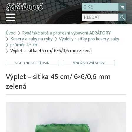
0 Kč
Úvod
Rybářské sítě a profesní vybavení AERÁTORY
Přihlásit
Kesery a saky na ryby
Výplety - síťky pro kesery, saky
průměr 45 cm
Registrace
Výplet – síťka 45 cm/ 6×6/0,6 mm zelená
E-shop
VLASTNOSTI SÍŤOVIN
MNOŽSTEVNÍ SLEVY
O firmě
Výplet – síťka 45 cm/ 6×6/0,6 mm
Kontakt
zelená