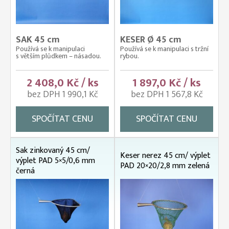
SAK 45 cm
KESER Ø 45 cm
Používá se k manipulaci
Používá se k manipulaci s tržní
s větším plůdkem – násadou.
rybou.
2 408,0 Kč / ks
1 897,0 Kč / ks
bez DPH 1 990,1 Kč
bez DPH 1 567,8 Kč
SPOČÍTAT CENU
SPOČÍTAT CENU
Sak zinkovaný 45 cm/
Keser nerez 45 cm/ výplet
výplet PAD 5×5/0,6 mm
PAD 20×20/2,8 mm zelená
černá