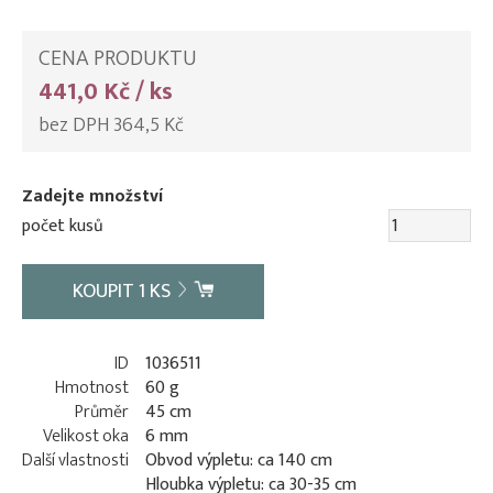
CENA PRODUKTU
441,0 Kč / ks
bez DPH 364,5 Kč
Zadejte množství
počet kusů
KOUPIT
1
KS
ID
1036511
Hmotnost
60 g
Průměr
45 cm
Velikost oka
6 mm
Další vlastnosti
Obvod výpletu: ca 140 cm
Hloubka výpletu: ca 30-35 cm