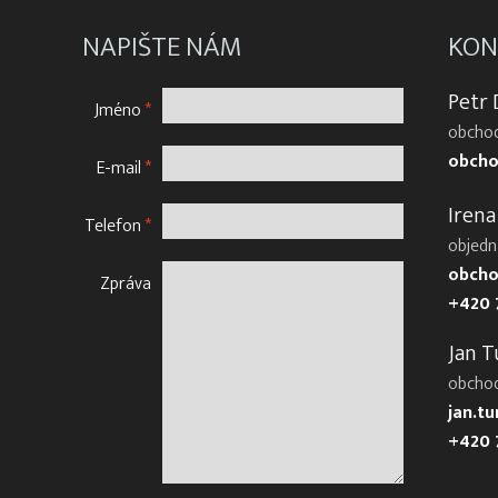
NAPIŠTE NÁM
KON
Petr
Jméno
*
obchod
obcho
E-mail
*
Irena
Telefon
*
objedn
obcho
Zpráva
+420 
Jan T
obcho
jan.t
+420 