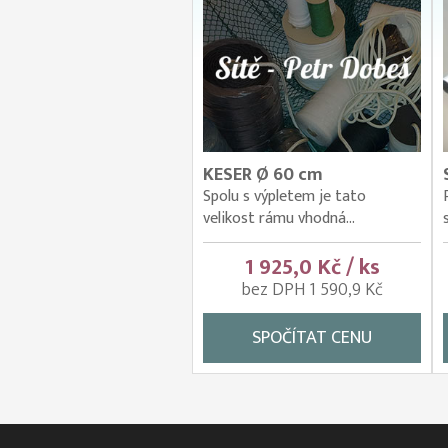
KESER Ø 60 cm
Spolu s výpletem je tato
velikost rámu vhodná...
1 925,0 Kč / ks
bez DPH 1 590,9 Kč
SPOČÍTAT CENU