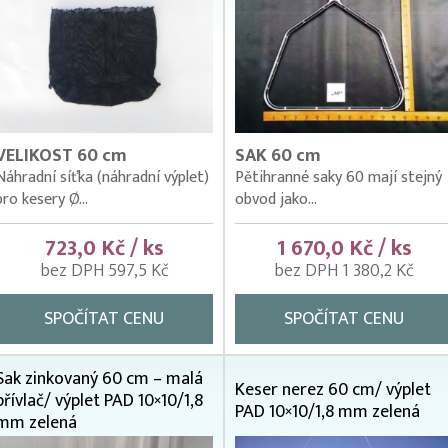
VELIKOST 60 cm
SAK 60 cm
Náhradní síťka (náhradní výplet)
Pětihranné saky 60 mají stejný
pro kesery Ø...
obvod jako...
723,0 Kč / ks
1 670,0 Kč / ks
bez DPH 597,5 Kč
bez DPH 1 380,2 Kč
SPOČÍTAT CENU
SPOČÍTAT CENU
Sak zinkovaný 60 cm – malá
Keser nerez 60 cm/ výplet
přívlač/ výplet PAD 10×10/1,8
PAD 10×10/1,8 mm zelená
mm zelená