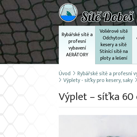
Voliérové sítě
Rybářské sítě a
Odchytové
profesní
kesery a sítě
vybavení
Stínící sítě na
AERÁTORY
ploty a lešení
Úvod
Rybářské sítě a profesní
Výplety - síťky pro kesery, saky
Výplet – síťka 60