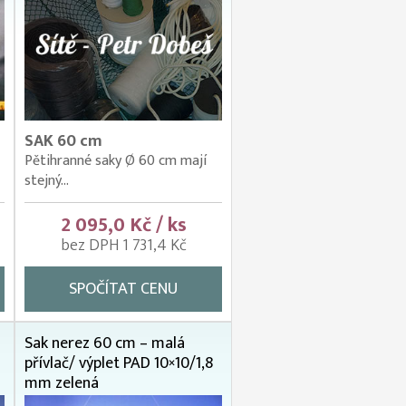
SAK 60 cm
Pětihranné saky Ø 60 cm mají
stejný...
2 095,0 Kč / ks
bez DPH 1 731,4 Kč
SPOČÍTAT CENU
Sak nerez 60 cm – malá
přívlač/ výplet PAD 10×10/1,8
mm zelená