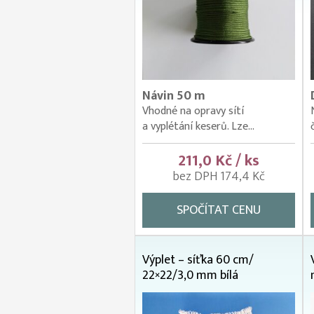
Návin 50 m
Vhodné na opravy sítí
a vyplétání keserů. Lze...
211,0 Kč / ks
bez DPH 174,4 Kč
SPOČÍTAT CENU
Výplet – síťka 60 cm/
22×22/3,0 mm bílá