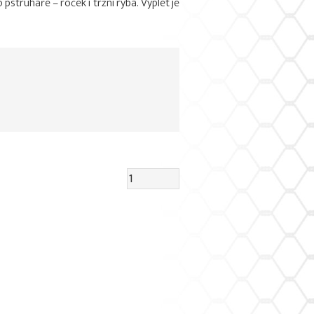
 pstruhaře – roček i tržní ryba. Výplet je