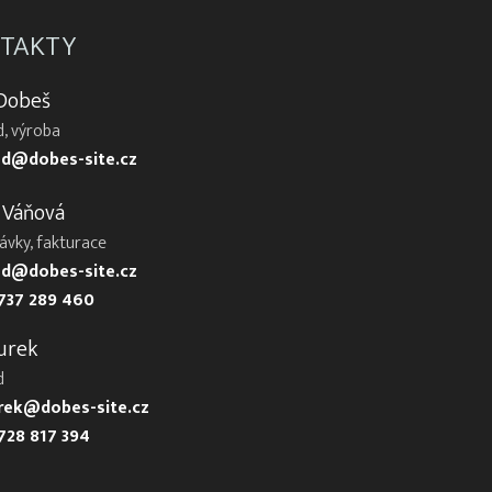
TAKTY
 Dobeš
, výroba
d@dobes-site.cz
 Váňová
ávky, fakturace
d@dobes-site.cz
737 289 460
urek
d
urek@dobes-site.cz
728 817 394