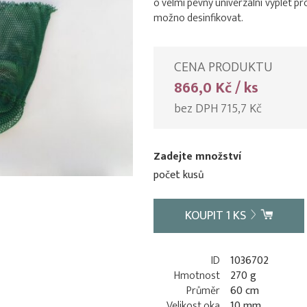
o velmi pevný univerzální výplet pro
možno desinfikovat.
CENA PRODUKTU
866,0 Kč / ks
bez DPH 715,7 Kč
Zadejte množství
počet kusů
KOUPIT
1
KS
ID
1036702
Hmotnost
270 g
Průměr
60 cm
Velikost oka
10 mm