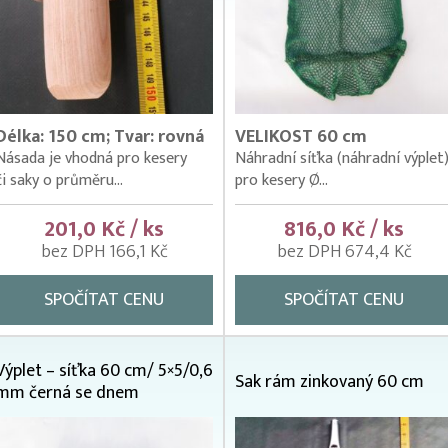
Délka: 150 cm; Tvar: rovná
VELIKOST 60 cm
Násada je vhodná pro kesery
Náhradní síťka (náhradní výplet
či saky o průměru...
pro kesery Ø...
201,0 Kč / ks
816,0 Kč / ks
bez DPH 166,1 Kč
bez DPH 674,4 Kč
SPOČÍTAT CENU
SPOČÍTAT CENU
Výplet – síťka 60 cm/ 5×5/0,6
Sak rám zinkovaný 60 cm
mm černá se dnem