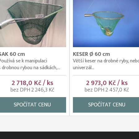
SAK 60 cm
KESER Ø 60 cm
Používá se k manipulaci
Větší keser na drobné ryby, neb
s drobnou rybou na sádkách,...
univerzál...
2 718,0 Kč / ks
2 973,0 Kč / ks
bez DPH 2 246,3 Kč
bez DPH 2 457,0 Kč
SPOČÍTAT CENU
SPOČÍTAT CENU