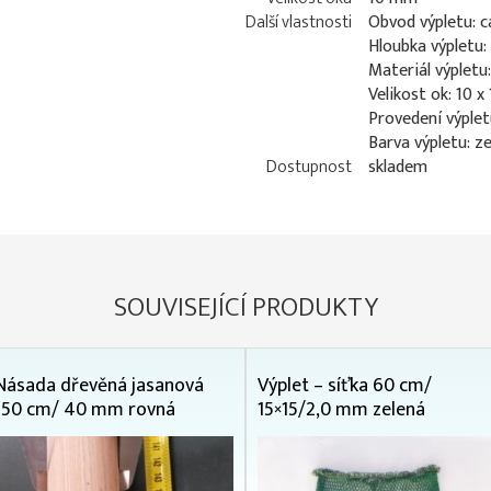
Další vlastnosti
Obvod výpletu: c
Hloubka výpletu:
Materiál výpletu
Velikost ok: 10 x
Provedení výplet
Barva výpletu: z
Dostupnost
skladem
SOUVISEJÍCÍ PRODUKTY
Násada dřevěná jasanová
Výplet – síťka 60 cm/
150 cm/ 40 mm rovná
15×15/2,0 mm zelená