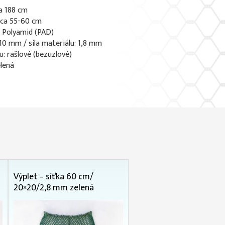
a 188 cm
 ca 55-60 cm
: Polyamid (PAD)
 10 mm / síla materiálu: 1,8 mm
u: rašlové (bezuzlové)
elená
Výplet – síťka 60 cm/
20×20/2,8 mm zelená