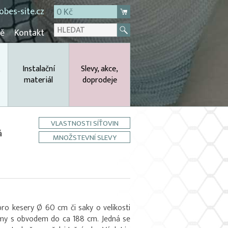
bes-site.cz
0 Kč
mě
Kontakt
,
Instalační
Slevy, akce,
materiál
doprodeje
VLASTNOSTI SÍŤOVIN
á
MNOŽSTEVNÍ SLEVY
pro kesery Ø 60 cm či saky o velikosti
my s obvodem do ca 188 cm. Jedná se