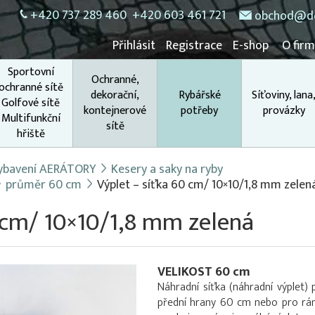
+420 737 289 460
+420 603 461 721
obchod@do
Přihlásit
Registrace
E-shop
O fir
Sportovní
Ochranné,
ochranné sítě
dekorační,
Rybářské
Síťoviny, lana
Golfové sítě
kontejnerové
potřeby
provázky
Multifunkční
sítě
hřiště
 vybavení AERÁTORY
Kesery a saky na ryby
průměr 60 cm
Výplet – síťka 60 cm/ 10×10/1,8 mm zelen
 cm/ 10×10/1,8 mm zelená
VELIKOST 60 cm
Náhradní síťka (náhradní výplet) 
přední hrany 60 cm nebo pro rá