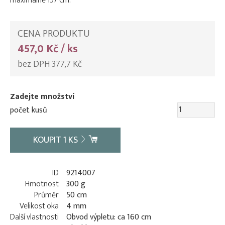
maximálně 157 cm.
CENA PRODUKTU
457,0 Kč / ks
bez DPH 377,7 Kč
Zadejte množství
počet kusů
KOUPIT
1
KS
ID
9214007
Hmotnost
300 g
Průměr
50 cm
Velikost oka
4 mm
Další vlastnosti
Obvod výpletu: ca 160 cm