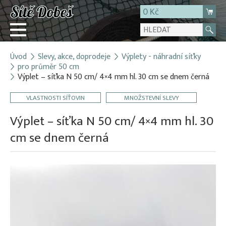
0 Kč
Úvod
Slevy, akce, doprodeje
Výplety - náhradní síťky
Přihlásit
pro průměr 50 cm
Výplet – síťka N 50 cm/ 4×4 mm hl. 30 cm se dnem černá
Registrace
E-shop
VLASTNOSTI SÍŤOVIN
MNOŽSTEVNÍ SLEVY
O firmě
Výplet – síťka N 50 cm/ 4×4 mm hl. 30
Kontakt
cm se dnem černá