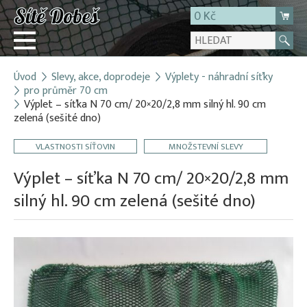
0 Kč
Úvod
Slevy, akce, doprodeje
Výplety - náhradní síťky
Přihlásit
pro průměr 70 cm
Výplet – síťka N 70 cm/ 20×20/2,8 mm silný hl. 90 cm
Registrace
zelená (sešité dno)
E-shop
VLASTNOSTI SÍŤOVIN
MNOŽSTEVNÍ SLEVY
O firmě
Výplet – síťka N 70 cm/ 20×20/2,8 mm
Kontakt
silný hl. 90 cm zelená (sešité dno)