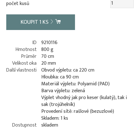
počet kusů
KOUPIT
1
KS
ID
9210116
Hmotnost
800 g
Průměr
70 cm
Velikost oka
20 mm
Další vlastnosti
Obvod výpletu: ca 220 cm
Hloubka: ca 90 cm
Materiál výpletu: Polyamid (PAD)
Barva výpletu: zelená
Výplet vhodný jak pro keser (kulatý), tak i
sak (trojúhelník)
Provedení sítě: rašlové (bezuzlové)
Skladem: 1 ks
Dostupnost
skladem