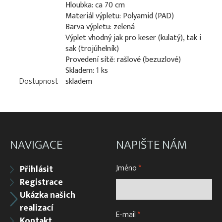
Hloubka: ca 70 cm
Materiál výpletu: Polyamid (PAD)
Barva výpletu: zelená
Výplet vhodný jak pro keser (kulatý), tak i
sak (trojúhelník)
Provedení sítě: rašlové (bezuzlové)
Skladem: 1 ks
Dostupnost
skladem
NAVIGACE
NAPIŠTE NÁM
Jméno
*
Přihlásit
Registrace
Ukázka našich
realizací
E-mail
*
Kontakt