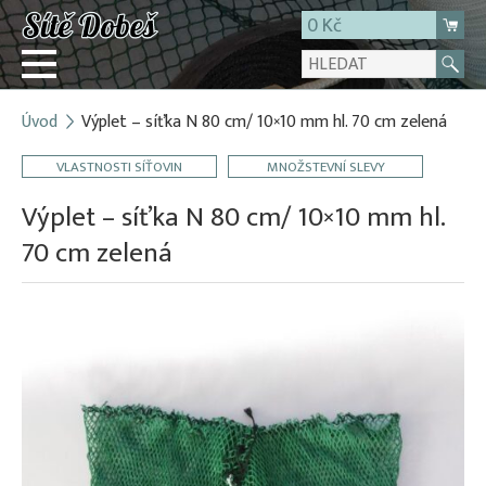
0 Kč
Úvod
Výplet – síťka N 80 cm/ 10×10 mm hl. 70 cm zelená
Přihlásit
VLASTNOSTI SÍŤOVIN
MNOŽSTEVNÍ SLEVY
Registrace
E-shop
Výplet – síťka N 80 cm/ 10×10 mm hl.
O firmě
70 cm zelená
Kontakt