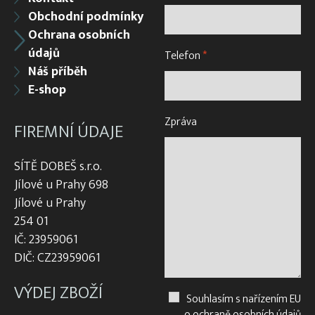
Obchodní podmínky
Ochrana osobních
údajů
Telefon
*
Náš příběh
E-shop
Zpráva
FIREMNÍ ÚDAJE
SÍTĚ DOBEŠ s.r.o.
Jílové u Prahy 698
Jílové u Prahy
254 01
IČ: 23959061
DIČ: CZ23959061
VÝDEJ ZBOŽÍ
Souhlasím s nařízením EU
o ochraně osobních údajů