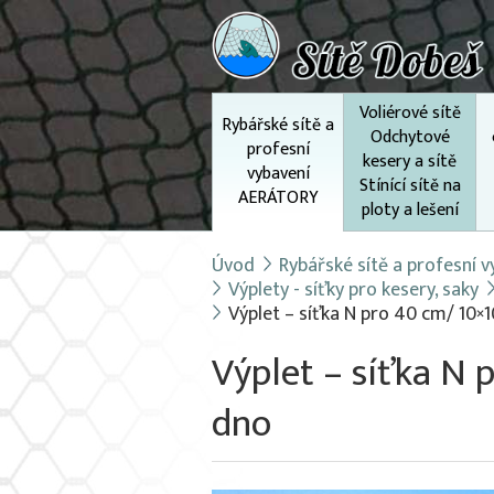
Voliérové sítě
Rybářské sítě a
Odchytové
profesní
kesery a sítě
vybavení
Stínící sítě na
AERÁTORY
ploty a lešení
Úvod
Rybářské sítě a profesní
Výplety - síťky pro kesery, saky
Výplet – síťka N pro 40 cm/ 10×1
Výplet – síťka N 
dno