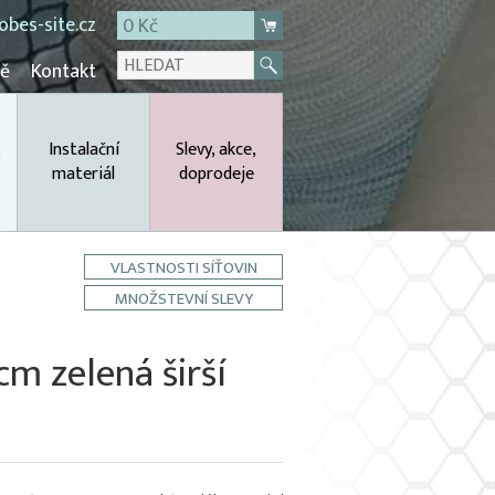
bes-site.cz
0 Kč
mě
Kontakt
,
Instalační
Slevy, akce,
materiál
doprodeje
VLASTNOSTI SÍŤOVIN
MNOŽSTEVNÍ SLEVY
m zelená širší