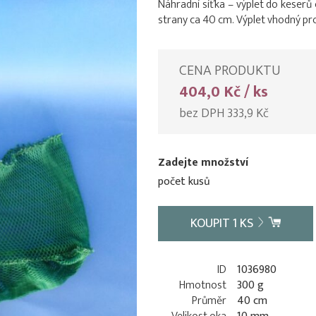
Náhradní síťka – výplet do keserů
strany ca 40 cm. Výplet vhodný p
CENA PRODUKTU
404,0 Kč / ks
bez DPH 333,9 Kč
Zadejte množství
počet kusů
KOUPIT
1
KS
ID
1036980
Hmotnost
300 g
Průměr
40 cm