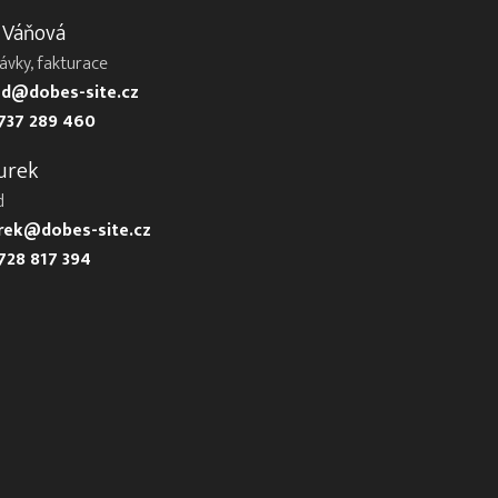
 Váňová
ávky, fakturace
d@dobes-site.cz
737 289 460
urek
d
urek@dobes-site.cz
728 817 394