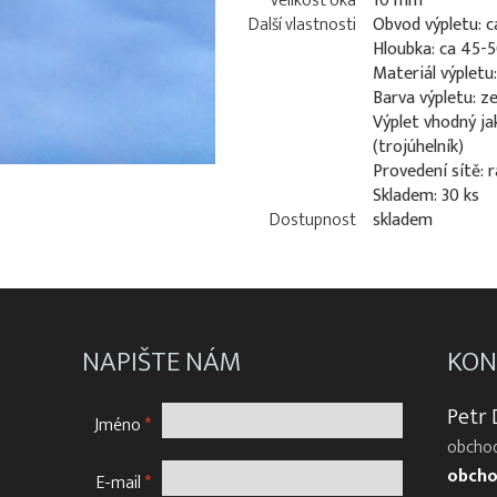
Velikost oka
10 mm
Další vlastnosti
Obvod výpletu: c
Hloubka: ca 45-
Materiál výpletu
Barva výpletu: z
Výplet vhodný jak
(trojúhelník)
Provedení sítě: 
Skladem: 30 ks
Dostupnost
skladem
NAPIŠTE NÁM
KON
Petr
Jméno
*
obchod
obcho
E-mail
*