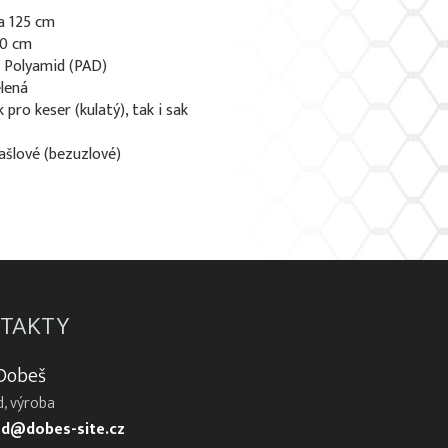
a 125 cm
50 cm
: Polyamid (PAD)
elená
 pro keser (kulatý), tak i sak
rašlové (bezuzlové)
TAKTY
 Dobeš
, výroba
d@dobes-site.cz