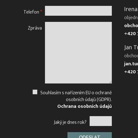
Irena
Telefon
*
objedn
obcho
Zpráva
+420 
Jan T
obcho
jan.t
+420 
Souhlasím s nařízením EU o ochraně
osobních údajů (GDPR).
Ochrana osobních údajů
Jaký je dnes rok?