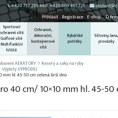
+420 737 289 460
+420 603 461 721
obchod@do
Přihlásit
Registrace
E-shop
O fir
Sportovní
Ochranné,
ochranné sítě
dekorační,
Rybářské
Síťoviny, lana
Golfové sítě
kontejnerové
potřeby
provázky
Multifunkční
sítě
hřiště
 vybavení AERÁTORY
Kesery a saky na ryby
Výplety VÝPRODEJ
0 mm hl. 45-50 cm zelená širší dno
pro 40 cm/ 10×10 mm hl. 45-50 c