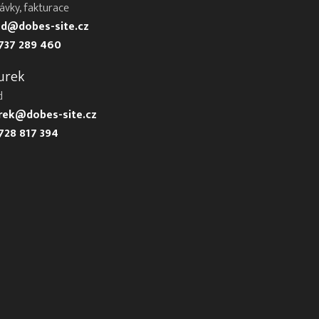
ávky, fakturace
d@dobes-site.cz
737 289 460
urek
d
urek@dobes-site.cz
728 817 394