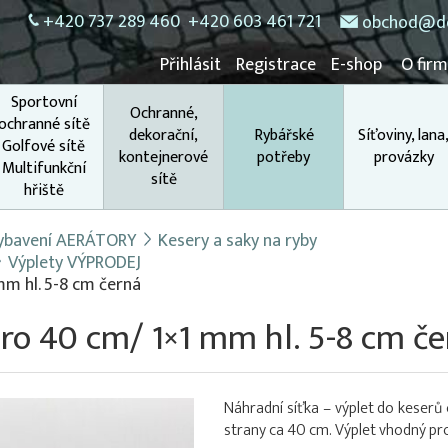
+420 737 289 460
+420 603 461 721
obchod@do
Přihlásit
Registrace
E-shop
O fir
Sportovní
Ochranné,
ochranné sítě
dekorační,
Rybářské
Síťoviny, lana
Golfové sítě
kontejnerové
potřeby
provázky
Multifunkční
sítě
hřiště
 vybavení AERÁTORY
Kesery a saky na ryby
Výplety VÝPRODEJ
mm hl. 5-8 cm černá
pro 40 cm/ 1×1 mm hl. 5-8 cm č
Náhradní síťka – výplet do keserů
strany ca 40 cm. Výplet vhodný p