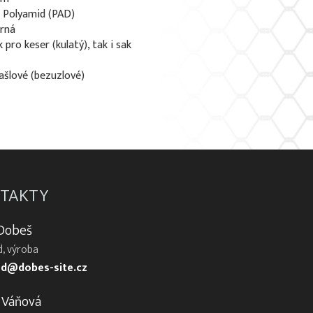
: Polyamid (PAD)
erná
 pro keser (kulatý), tak i sak
rašlové (bezuzlové)
TAKTY
 Dobeš
, výroba
d@dobes-site.cz
 Váňová