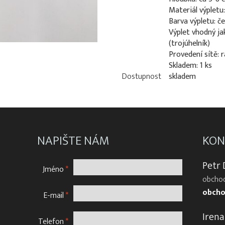
Materiál výpletu
Barva výpletu: č
Výplet vhodný jak
(trojúhelník)
Provedení sítě: 
Skladem: 1 ks
Dostupnost
skladem
NAPIŠTE NÁM
KON
Petr
Jméno
*
obchod
obcho
E-mail
*
Irena
Telefon
*