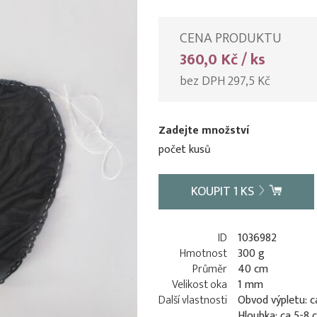
CENA PRODUKTU
360,0 Kč / ks
bez DPH 297,5 Kč
Zadejte množství
počet kusů
KOUPIT
1
KS
ID
1036982
Hmotnost
300 g
Průměr
40 cm
Velikost oka
1 mm
Další vlastnosti
Obvod výpletu: c
Hloubka: ca 5-8 