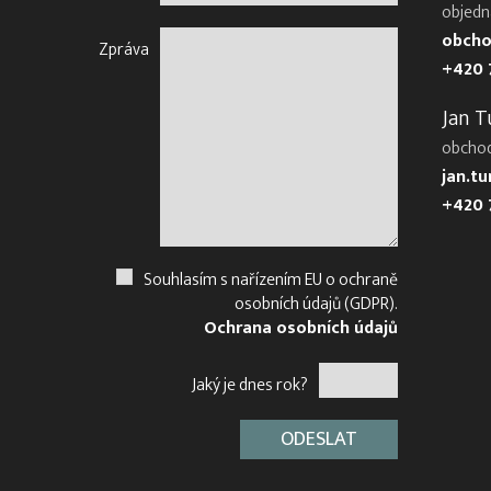
objedn
obcho
Zpráva
+420 
Jan T
obcho
jan.t
+420 
Souhlasím s nařízením EU o ochraně
osobních údajů (GDPR).
Ochrana osobních údajů
Jaký je dnes rok?