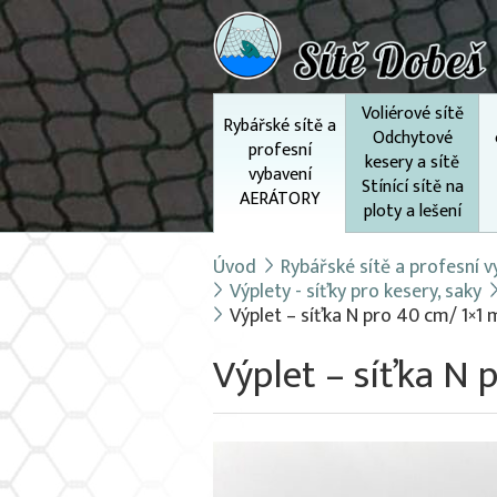
Voliérové sítě
Rybářské sítě a
Odchytové
profesní
kesery a sítě
vybavení
Stínící sítě na
AERÁTORY
ploty a lešení
Úvod
Rybářské sítě a profesní
Výplety - síťky pro kesery, saky
Výplet – síťka N pro 40 cm/ 1×1 
Výplet – síťka N 