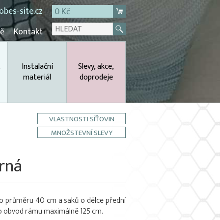
bes-site.cz
0 Kč
mě
Kontakt
,
Instalační
Slevy, akce,
materiál
doprodeje
VLASTNOSTI SÍŤOVIN
MNOŽSTEVNÍ SLEVY
erná
 o průměru 40 cm a saků o délce přední
ro obvod rámu maximálně 125 cm.