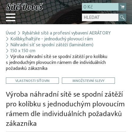
0 Kč
Úvod
Rybářské sítě a profesní vybavení AERÁTORY
Přihlásit
Kolíbky/haltýře - jednoduchý plovoucí rám
Náhradní síť se spodní zátěží (laminátem)
Registrace
150 x 150 cm
E-shop
Výroba náhradní sítě se spodní zátěží pro kolíbku
s jednoduchým plovoucím rámem dle individuálních
O firmě
požadavků zákazníka
Kontakt
VLASTNOSTI SÍŤOVIN
MNOŽSTEVNÍ SLEVY
Výroba náhradní sítě se spodní zátěží
pro kolíbku s jednoduchým plovoucím
rámem dle individuálních požadavků
zákazníka