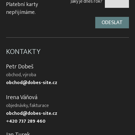
Jaký je dnes rok?
Platební karty
nepřijímáme.
KONTAKTY
Petr Dobeš
obchod, výroba
obchod@dobes-site.cz
Irena Váňová
objednávky, fakturace
obchod@dobes-site.cz
+420 737 289 460
Jan Turek