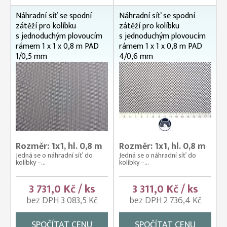
Náhradní síť se spodní
Náhradní síť se spodní
zátěží pro kolíbku
zátěží pro kolíbku
s jednoduchým plovoucím
s jednoduchým plovoucím
rámem 1 x 1 x 0,8 m PAD
rámem 1 x 1 x 0,8 m PAD
1/0,5 mm
4/0,6 mm
Rozměr: 1x1, hl. 0,8 m
Rozměr: 1x1, hl. 0,8 m
Jedná se o náhradní síť do
Jedná se o náhradní síť do
kolíbky –...
kolíbky –...
3 731,0 Kč / ks
3 311,0 Kč / ks
bez DPH 3 083,5 Kč
bez DPH 2 736,4 Kč
SPOČÍTAT CENU
SPOČÍTAT CENU