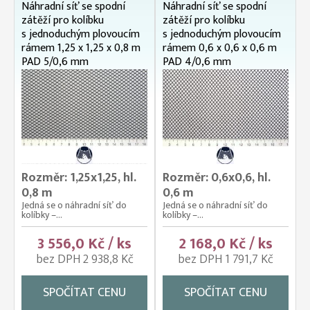
Náhradní síť se spodní
Náhradní síť se spodní
zátěží pro kolíbku
zátěží pro kolíbku
s jednoduchým plovoucím
s jednoduchým plovoucím
rámem 1,25 x 1,25 x 0,8 m
rámem 0,6 x 0,6 x 0,6 m
PAD 5/0,6 mm
PAD 4/0,6 mm
Rozměr: 1,25x1,25, hl.
Rozměr: 0,6x0,6, hl.
0,8 m
0,6 m
Jedná se o náhradní síť do
Jedná se o náhradní síť do
kolíbky –...
kolíbky –...
3 556,0 Kč / ks
2 168,0 Kč / ks
bez DPH 2 938,8 Kč
bez DPH 1 791,7 Kč
SPOČÍTAT CENU
SPOČÍTAT CENU