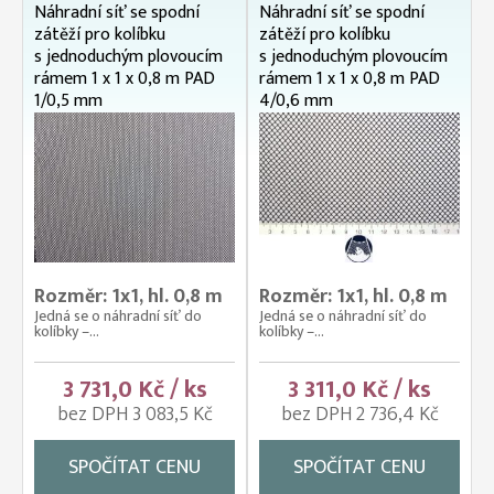
Náhradní síť se spodní
Náhradní síť se spodní
zátěží pro kolíbku
zátěží pro kolíbku
s jednoduchým plovoucím
s jednoduchým plovoucím
rámem 1 x 1 x 0,8 m PAD
rámem 1 x 1 x 0,8 m PAD
1/0,5 mm
4/0,6 mm
Rozměr: 1x1, hl. 0,8 m
Rozměr: 1x1, hl. 0,8 m
Jedná se o náhradní síť do
Jedná se o náhradní síť do
kolíbky –...
kolíbky –...
3 731,0 Kč / ks
3 311,0 Kč / ks
bez DPH 3 083,5 Kč
bez DPH 2 736,4 Kč
SPOČÍTAT CENU
SPOČÍTAT CENU