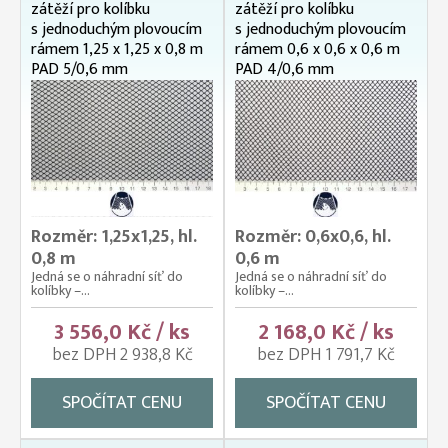
zátěží pro kolíbku
zátěží pro kolíbku
s jednoduchým plovoucím
s jednoduchým plovoucím
rámem 1,25 x 1,25 x 0,8 m
rámem 0,6 x 0,6 x 0,6 m
PAD 5/0,6 mm
PAD 4/0,6 mm
Rozměr: 1,25x1,25, hl.
Rozměr: 0,6x0,6, hl.
0,8 m
0,6 m
Jedná se o náhradní síť do
Jedná se o náhradní síť do
kolíbky –...
kolíbky –...
3 556,0 Kč / ks
2 168,0 Kč / ks
bez DPH 2 938,8 Kč
bez DPH 1 791,7 Kč
SPOČÍTAT CENU
SPOČÍTAT CENU