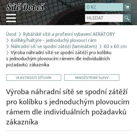
0 Kč
Úvod
Rybářské sítě a profesní vybavení AERÁTORY
Přihlásit
Kolíbky/haltýře - jednoduchý plovoucí rám
Náhradní síť se spodní zátěží (laminátem)
60 x 60 cm
Registrace
Výroba náhradní sítě se spodní zátěží pro kolíbku
E-shop
s jednoduchým plovoucím rámem dle individuálních
požadavků zákazníka
O firmě
Kontakt
VLASTNOSTI SÍŤOVIN
MNOŽSTEVNÍ SLEVY
Výroba náhradní sítě se spodní zátěží
pro kolíbku s jednoduchým plovoucím
rámem dle individuálních požadavků
zákazníka