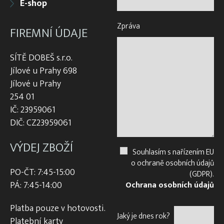
E-shop
Zpráva
FIREMNÍ ÚDAJE
SÍTĚ DOBEŠ s.r.o.
Jílové u Prahy 698
Jílové u Prahy
254 01
IČ: 23959061
DIČ: CZ23959061
VÝDEJ ZBOŽÍ
Souhlasím s nařízením EU
o ochraně osobních údajů
PO-ČT: 7:45-15:00
(GDPR).
PÁ: 7:45-14:00
Ochrana osobních údajů
Platba pouze v hotovosti.
Jaký je dnes rok?
Platební karty