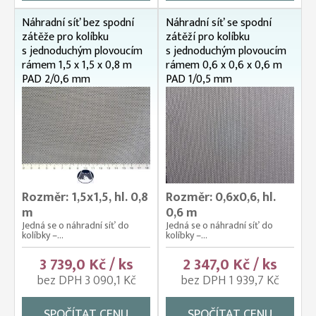
Náhradní síť bez spodní
Náhradní síť se spodní
zátěže pro kolíbku
zátěží pro kolíbku
s jednoduchým plovoucím
s jednoduchým plovoucím
rámem 1,5 x 1,5 x 0,8 m
rámem 0,6 x 0,6 x 0,6 m
PAD 2/0,6 mm
PAD 1/0,5 mm
Rozměr: 1,5x1,5, hl. 0,8
Rozměr: 0,6x0,6, hl.
m
0,6 m
Jedná se o náhradní síť do
Jedná se o náhradní síť do
kolíbky –...
kolíbky –...
3 739,0 Kč / ks
2 347,0 Kč / ks
bez DPH 3 090,1 Kč
bez DPH 1 939,7 Kč
SPOČÍTAT CENU
SPOČÍTAT CENU