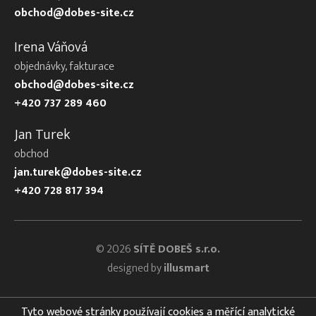
obchod@dobes-site.cz
Irena Váňová
objednávky, fakturace
obchod@dobes-site.cz
+420 737 289 460
Jan Turek
obchod
jan.turek@dobes-site.cz
+420 728 817 394
© 2026
SÍTĚ DOBEŠ s.r.o.
designed by
illusmart
Tyto webové stránky používají cookies a měřící analytické