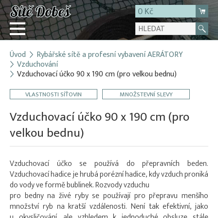
0 Kč
Úvod
Rybářské sítě a profesní vybavení AERÁTORY
Přihlásit
Vzduchování
Vzduchovací účko 90 x 190 cm (pro velkou bednu)
Registrace
E-shop
VLASTNOSTI SÍŤOVIN
MNOŽSTEVNÍ SLEVY
O firmě
Vzduchovací účko 90 x 190 cm (pro
Kontakt
velkou bednu)
Vzduchovací účko se používá do přepravních beden.
Vzduchovací hadice je hrubá porézní hadice, kdy vzduch proniká
do vody ve formě bublinek. Rozvody vzduchu
pro bedny na živé ryby se používají pro přepravu menšího
množství ryb na kratší vzdálenosti. Není tak efektivní, jako
u okysličování, ale vzhledem k jednoduché obsluze stále