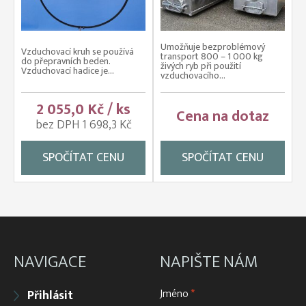
Umožňuje bezproblémový
Vzduchovací kruh se používá
transport 800 – 1 000 kg
do přepravních beden.
živých ryb při použití
Vzduchovací hadice je...
vzduchovacího...
2 055,0 Kč / ks
Cena na dotaz
bez DPH 1 698,3 Kč
SPOČÍTAT CENU
SPOČÍTAT CENU
NAVIGACE
NAPIŠTE NÁM
Jméno
*
Přihlásit