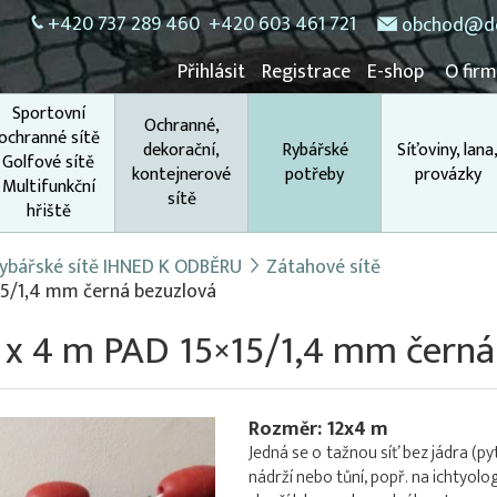
+420 737 289 460
+420 603 461 721
obchod@do
Přihlásit
Registrace
E-shop
O fir
Sportovní
Ochranné,
ochranné sítě
dekorační,
Rybářské
Síťoviny, lana
Golfové sítě
kontejnerové
potřeby
provázky
Multifunkční
sítě
hřiště
ybářské sítě IHNED K ODBĚRU
Zátahové sítě
×15/1,4 mm černá bezuzlová
2 x 4 m PAD 15×15/1,4 mm černá
Rozměr: 12x4 m
Jedná se o tažnou síť bez jádra (py
nádrží nebo tůní, popř. na ichtyolo