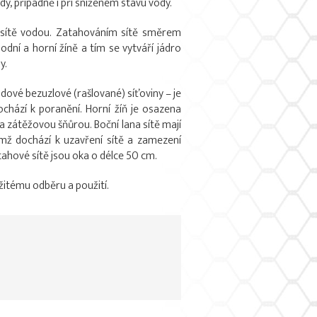
ody, případně i při sníženém stavu vody.
ní sítě vodou. Zatahováním sítě směrem
odní a horní žíně a tím se vytváří jádro
y.
dové bezuzlové (rašlované) síťoviny – je
chází k poranění. Horní žíň je osazena
ena zátěžovou šňůrou. Boční lana sítě mají
ímž dochází k uzavření sítě a zamezení
tahové sítě jsou oka o délce 50 cm.
žitému odběru a použití.