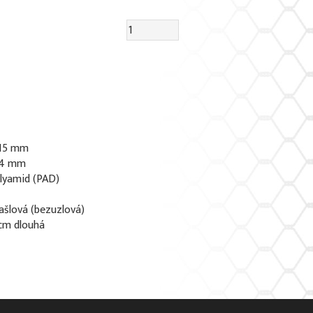
x 15 mm
1,4 mm
olyamid (PAD)
rašlová (bezuzlová)
 cm dlouhá