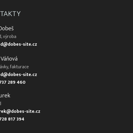
TAKTY
 Dobeš
, výroba
d@dobes-site.cz
 Váňová
ávky, fakturace
d@dobes-site.cz
737 289 460
urek
d
urek@dobes-site.cz
728 817 394