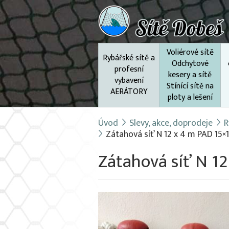
Voliérové sítě
Rybářské sítě a
Odchytové
profesní
kesery a sítě
vybavení
Stínící sítě na
AERÁTORY
ploty a lešení
Úvod
Slevy, akce, doprodeje
R
Zátahová síť N 12 x 4 m PAD 15
Zátahová síť N 1