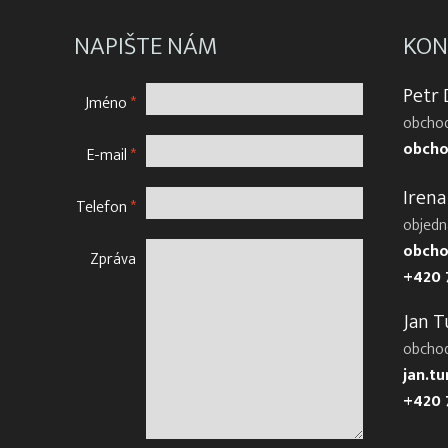
NAPIŠTE NÁM
KON
Petr
Jméno
*
obchod
obcho
E-mail
*
Irena
Telefon
*
objedn
obcho
Zpráva
+420 
Jan T
obcho
jan.t
+420 