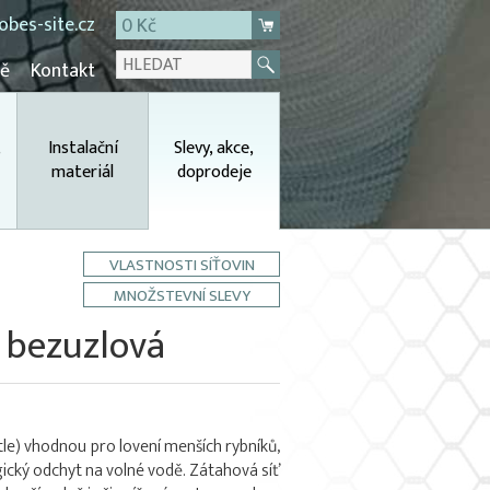
bes-site.cz
0 Kč
mě
Kontakt
,
Instalační
Slevy, akce,
materiál
doprodeje
VLASTNOSTI SÍŤOVIN
MNOŽSTEVNÍ SLEVY
 bezuzlová
tle) vhodnou pro lovení menších rybníků,
gický odchyt na volné vodě. Zátahová síť