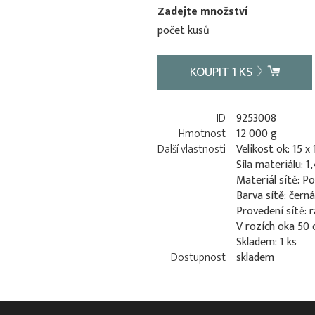
Zadejte množství
počet kusů
KOUPIT
1
KS
ID
9253008
Hmotnost
12 000 g
Další vlastnosti
Velikost ok: 15 
Síla materiálu: 
Materiál sítě: P
Barva sítě: černá
Provedení sítě: 
V rozích oka 50
Skladem: 1 ks
Dostupnost
skladem