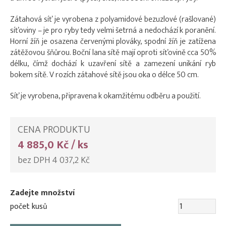
Zátahová síť je vyrobena z polyamidové bezuzlové (rašlované)
síťoviny – je pro ryby tedy velmi šetrná a nedochází k poranění.
Horní žíň je osazena červenými plováky, spodní žíň je zatížena
zátěžovou šňůrou. Boční lana sítě mají oproti síťovině cca 50%
délku, čímž dochází k uzavření sítě a zamezení unikání ryb
bokem sítě. V rozích zátahové sítě jsou oka o délce 50 cm.
Síť je vyrobena, připravena k okamžitému odběru a použití.
CENA PRODUKTU
4 885,0 Kč / ks
bez DPH 4 037,2 Kč
Zadejte množství
počet kusů