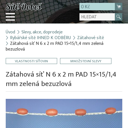
0 Kč
Úvod
Slevy, akce, doprodeje
Přihlásit
Rybářské sítě IHNED K ODBĚRU
Zátahové sítě
Zátahová síť N 6 x 2 m PAD 15×15/1,4 mm zelená
Registrace
bezuzlová
E-shop
VLASTNOSTI SÍŤOVIN
MNOŽSTEVNÍ SLEVY
O firmě
Zátahová síť N 6 x 2 m PAD 15×15/1,4
Kontakt
mm zelená bezuzlová