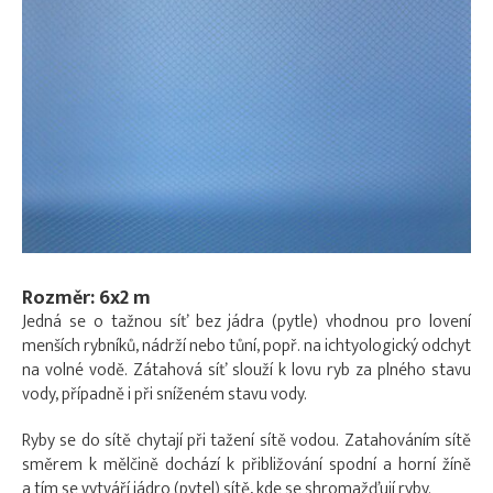
Rozměr: 6x2 m
Jedná se o tažnou síť bez jádra (pytle) vhodnou pro lovení
menších rybníků, nádrží nebo tůní, popř. na ichtyologický odchyt
na volné vodě. Zátahová síť slouží k lovu ryb za plného stavu
vody, případně i při sníženém stavu vody.
Ryby se do sítě chytají při tažení sítě vodou. Zatahováním sítě
směrem k mělčině dochází k přibližování spodní a horní žíně
a tím se vytváří jádro (pytel) sítě, kde se shromažďují ryby.