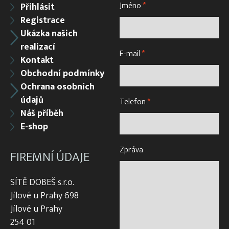
Jméno
*
Přihlásit
Registrace
Ukázka našich
realizací
E-mail
*
Kontakt
Obchodní podmínky
Ochrana osobních
údajů
Telefon
*
Náš příběh
E-shop
Zpráva
FIREMNÍ ÚDAJE
SÍTĚ DOBEŠ s.r.o.
Jílové u Prahy 698
Jílové u Prahy
254 01