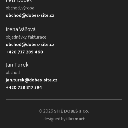
Petr Dobeš
obchod, výroba
obchod@dobes-site.cz
Irena Váňová
objednávky, fakturace
obchod@dobes-site.cz
+420 737 289 460
Jan Turek
obchod
jan.turek@dobes-site.cz
+420 728 817 394
© 2026
SÍTĚ DOBEŠ s.r.o.
designed by
illusmart