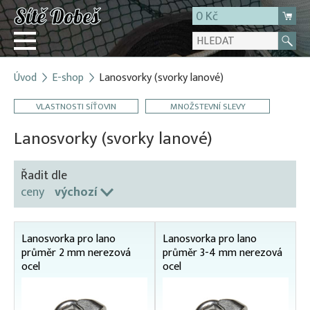
0 Kč
Úvod
E-shop
Lanosvorky (svorky lanové)
Přihlásit
VLASTNOSTI SÍŤOVIN
MNOŽSTEVNÍ SLEVY
Registrace
E-shop
Lanosvorky (svorky lanové)
O firmě
Řadit dle
Kontakt
ceny
výchozí
Lanosvorka pro lano
Lanosvorka pro lano
průměr 2 mm nerezová
průměr 3-4 mm nerezová
ocel
ocel