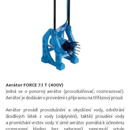
Aerátor FORCE 7.1 T (400V)
Jedná se o ponorný aerátor (provzdušňovač, rozmrazovač).
Aerátor je dodáván v provedení s přípravou na třífázový proud.
Aerátor provádí provzdušnění a okysličení vody, odvětrání
škodlivých látek z vody (odplynění), taktéž proudění vody
a promíchání vrstev vody. V zimě aerátor pomáhá k účinnému
rozmrazení hladiny bez nebezpečí zamrznutí vrtule