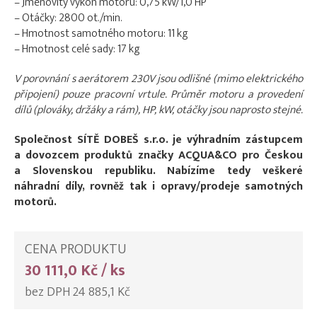
– Jmenovitý výkon motoru: 0,75 kW/1,0 HP
– Otáčky: 2800 ot./min.
– Hmotnost samotného motoru: 11 kg
– Hmotnost celé sady: 17 kg
V porovnání s aerátorem 230V jsou odlišné (mimo elektrického
připojení) pouze pracovní vrtule. Průměr motoru a provedení
dílů (plováky, držáky a rám), HP, kW, otáčky jsou naprosto stejné.
Společnost SÍTĚ DOBEŠ s.r.o. je výhradním zástupcem
a dovozcem produktů značky ACQUA&CO pro Českou
a Slovenskou republiku. Nabízíme tedy veškeré
náhradní díly, rovněž tak i opravy/prodeje samotných
motorů.
CENA PRODUKTU
30 111,0 Kč / ks
bez DPH 24 885,1 Kč