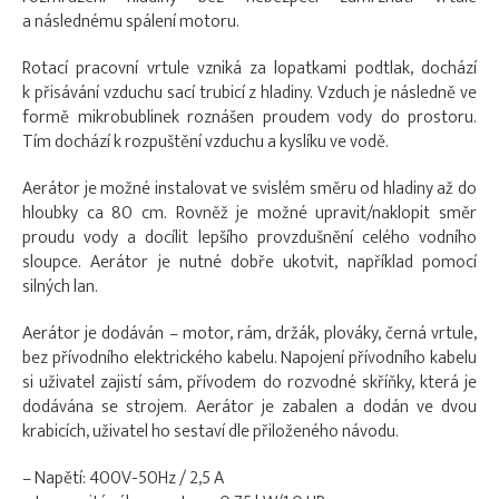
a následnému spálení motoru.
Rotací pracovní vrtule vzniká za lopatkami podtlak, dochází
k přisávání vzduchu sací trubicí z hladiny. Vzduch je následně ve
formě mikrobublinek roznášen proudem vody do prostoru.
Tím dochází k rozpuštění vzduchu a kyslíku ve vodě.
Aerátor je možné instalovat ve svislém směru od hladiny až do
hloubky ca 80 cm. Rovněž je možné upravit/naklopit směr
proudu vody a docílit lepšího provzdušnění celého vodního
sloupce. Aerátor je nutné dobře ukotvit, například pomocí
silných lan.
Aerátor je dodáván – motor, rám, držák, plováky, černá vrtule,
bez přívodního elektrického kabelu. Napojení přívodního kabelu
si uživatel zajistí sám, přívodem do rozvodné skříňky, která je
dodávána se strojem. Aerátor je zabalen a dodán ve dvou
krabicích, uživatel ho sestaví dle přiloženého návodu.
– Napětí: 400V-50Hz / 2,5 A