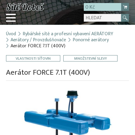
0 Kč
Úvod
Rybářské sítě a profesní vybavení AERÁTORY
Přihlásit
Aerátory / Provzdušňovače
Ponorné aerátory
Aerátor FORCE 7.1T (400V)
Registrace
E-shop
VLASTNOSTI SÍŤOVIN
MNOŽSTEVNÍ SLEVY
O firmě
Aerátor FORCE 7.1T (400V)
Kontakt