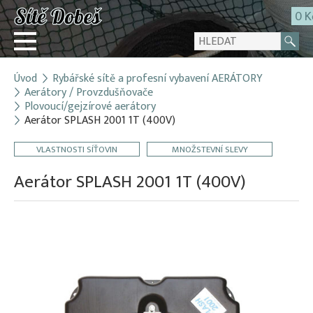
0 K
Úvod
Rybářské sítě a profesní vybavení AERÁTORY
Přihlásit
Aerátory / Provzdušňovače
Plovoucí/gejzírové aerátory
Registrace
Aerátor SPLASH 2001 1T (400V)
E-shop
VLASTNOSTI SÍŤOVIN
MNOŽSTEVNÍ SLEVY
O firmě
Aerátor SPLASH 2001 1T (400V)
Kontakt