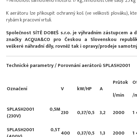
– Hmotnost samotného motoru: 17 kg, hmotnost celé sady: 25 kg
K aerátoru lze přikoupit ochranný koš (ve velikosti plováku), kt
rybám k pracovní vrtuli.
Společnost SÍTĚ DOBEŠ s.r.o. je výhradním zástupcem a
značky ACQUA&CO pro Českou a Slovenskou republik
veškeré náhradní díly, rovněž tak i opravy/prodeje samot
Technické parametry / Porovnání aerátorů SPLASH2001
Průtok
O
Označení
V
kW/HP
A
l/min
/
SPLASH2001 0,5M
230
0,37/0,5
3,2
2000
1
(230V)
SPLASH2001 0,5T
400
0,37/0,5
1,3
2000
1
(400V)