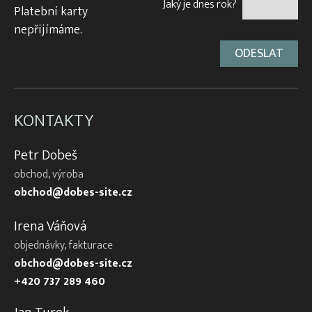
Jaký je dnes rok?
Platební karty
nepřijímáme.
KONTAKTY
Petr Dobeš
obchod, výroba
obchod@dobes-site.cz
Irena Váňová
objednávky, fakturace
obchod@dobes-site.cz
+420 737 289 460