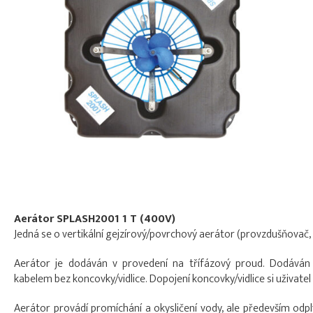
Aerátor SPLASH2001 1 T (400V)
Jedná se o vertikální gejzírový/povrchový aerátor (provzdušňovač
Aerátor je dodáván v provedení na třífázový proud. Dodáván
kabelem bez koncovky/vidlice. Dopojení koncovky/vidlice si uživatel 
Aerátor provádí promíchání a okysličení vody, ale především odpl