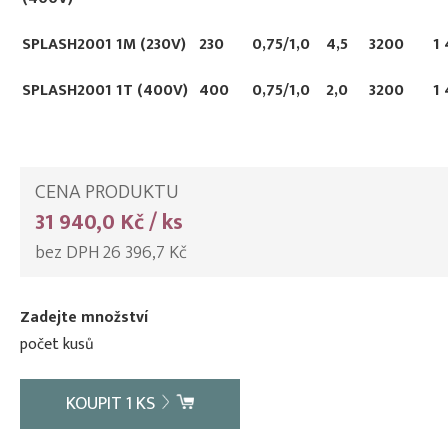
SPLASH2001 1M (230V)
230
0,75/1,0
4,5
3200
1
SPLASH2001 1T (400V)
400
0,75/1,0
2,0
3200
1
CENA PRODUKTU
31 940,0 Kč / ks
bez DPH 26 396,7 Kč
Zadejte množství
počet kusů
KOUPIT
1
KS