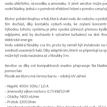
oxidu uhličitého, sirovodíku a amoniaku. V zimě aerátor může 
vodní hladiny. Jedná s o poměrně efektivní řešení v poměru cena/v
Motor pohání dvojitou vrtuli, která vhání vodu do vzduchu v podo
tím dochází, díky kontaktu vzduch-voda, ke zvýšení koncentr
Výhodou tohoto systému je jeho vysoká účinnost přenosu kyslík
odplynění, aniž by docházelo k vytváření turbulencí na dně. Ro
elektrické energie.
Vodu odebírá hloubky cca 1m, proto by neměl být instalován na m
zvednutí usazených kalů. Díky adaptérům, které se připevňují na s
může být voda nasávána až z hloubky 3 m.
Aerátor se díky své kompaktnosti snadno přepravuje. Na hladin
pomocí lan.
Plovák aerátoru má černou barvu – odolný UV záření.
– Napětí: 400V-50Hz / 2,0 A
– Jmenovitý výkon motoru: 0,75 kW/1,0 HP
– Otáčky: 1400 ot/min
– Průtok: 3200 l/min