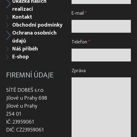
Ukázka našich
realizací
E-mail
*
Kontakt
Obchodní podmínky
Ochrana osobních
údajů
Telefon
*
Náš příběh
E-shop
Zpráva
FIREMNÍ ÚDAJE
SÍTĚ DOBEŠ s.r.o.
Jílové u Prahy 698
Jílové u Prahy
254 01
IČ: 23959061
DIČ: CZ23959061