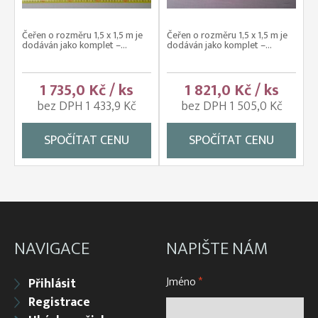
Čeřen o rozměru 1,5 x 1,5 m je
Čeřen o rozměru 1,5 x 1,5 m je
dodáván jako komplet –...
dodáván jako komplet –...
1 735,0 Kč / ks
1 821,0 Kč / ks
bez DPH 1 433,9 Kč
bez DPH 1 505,0 Kč
SPOČÍTAT CENU
SPOČÍTAT CENU
NAVIGACE
NAPIŠTE NÁM
Jméno
*
Přihlásit
Registrace