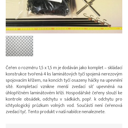
Čeřen o rozměru 1,5 x 1,5 m je dodáván jako komplet – skládací
konstrukce tvořená 4 ks laminátových tyčí spojená nerezovým
spojovacím křížem, na koncích tyčí osazeny háčky na upevnění
sítě. Kompletací vznikne menší zvedací síť upevněná na
úhlopříčném laminátovém kříži. Hospodářské čeřeny slouží ke
kontrole obsádek, odchytu v sádkách, popř. k odchytu pro
ichtyologický průzkum volných vod. Součástí není čeřenová
zvedací tyč. Tento produkt v naší nabídce nenaleznete.