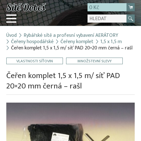
0 Kč
Úvod
Rybářské sítě a profesní vybavení AERÁTORY
Přihlásit
Čeřeny hospodářské
Čeřeny komplet
1,5 x 1,5 m
Čeřen komplet 1,5 x 1,5 m/ síť PAD 20×20 mm černá – rašl
Registrace
E-shop
VLASTNOSTI SÍŤOVIN
MNOŽSTEVNÍ SLEVY
O firmě
Čeřen komplet 1,5 x 1,5 m/ síť PAD
Kontakt
20×20 mm černá – rašl