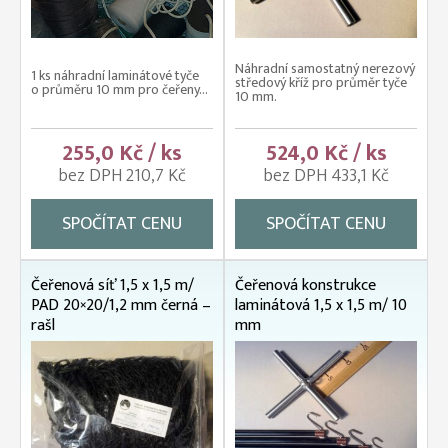
Náhradní samostatný nerezový
1 ks náhradní laminátové tyče
středový kříž pro průměr tyče
o průměru 10 mm pro čeřeny...
10 mm.
255,0 Kč / ks
524,0 Kč / ks
bez DPH 210,7 Kč
bez DPH 433,1 Kč
SPOČÍTAT CENU
SPOČÍTAT CENU
Čeřenová síť 1,5 x 1,5 m/
Čeřenová konstrukce
PAD 20×20/1,2 mm černá –
laminátová 1,5 x 1,5 m/ 10
rašl
mm