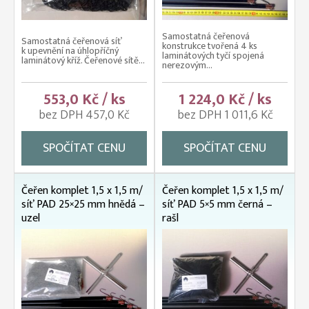
Samostatná čeřenová
Samostatná čeřenová síť
konstrukce tvořená 4 ks
k upevnění na úhlopříčný
laminátových tyčí spojená
laminátový kříž. Čeřenové sítě...
nerezovým...
553,0 Kč / ks
1 224,0 Kč / ks
bez DPH 457,0 Kč
bez DPH 1 011,6 Kč
SPOČÍTAT CENU
SPOČÍTAT CENU
Čeřen komplet 1,5 x 1,5 m/
Čeřen komplet 1,5 x 1,5 m/
síť PAD 25×25 mm hnědá –
síť PAD 5×5 mm černá –
uzel
rašl