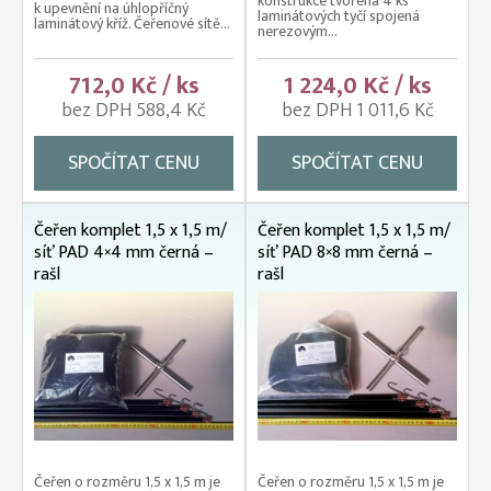
konstrukce tvořená 4 ks
k upevnění na úhlopříčný
laminátových tyčí spojená
laminátový kříž. Čeřenové sítě...
nerezovým...
712,0 Kč / ks
1 224,0 Kč / ks
bez DPH 588,4 Kč
bez DPH 1 011,6 Kč
SPOČÍTAT CENU
SPOČÍTAT CENU
Čeřen komplet 1,5 x 1,5 m/
Čeřen komplet 1,5 x 1,5 m/
síť PAD 4×4 mm černá –
síť PAD 8×8 mm černá –
rašl
rašl
Čeřen o rozměru 1,5 x 1,5 m je
Čeřen o rozměru 1,5 x 1,5 m je