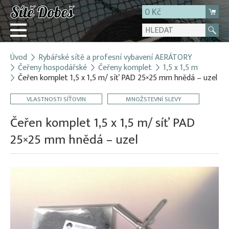
0 Kč
Úvod
Rybářské sítě a profesní vybavení AERÁTORY
Přihlásit
Čeřeny hospodářské
Čeřeny komplet
1,5 x 1,5 m
Čeřen komplet 1,5 x 1,5 m/ síť PAD 25×25 mm hnědá – uzel
Registrace
E-shop
VLASTNOSTI SÍŤOVIN
MNOŽSTEVNÍ SLEVY
O firmě
Čeřen komplet 1,5 x 1,5 m/ síť PAD
Kontakt
25×25 mm hnědá – uzel