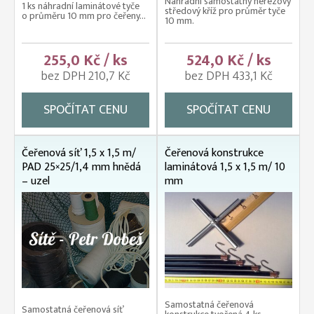
Náhradní samostatný nerezový
1 ks náhradní laminátové tyče
středový kříž pro průměr tyče
o průměru 10 mm pro čeřeny...
10 mm.
255,0 Kč / ks
524,0 Kč / ks
bez DPH 210,7 Kč
bez DPH 433,1 Kč
SPOČÍTAT CENU
SPOČÍTAT CENU
Čeřenová síť 1,5 x 1,5 m/
Čeřenová konstrukce
PAD 25×25/1,4 mm hnědá
laminátová 1,5 x 1,5 m/ 10
– uzel
mm
Samostatná čeřenová
Samostatná čeřenová síť