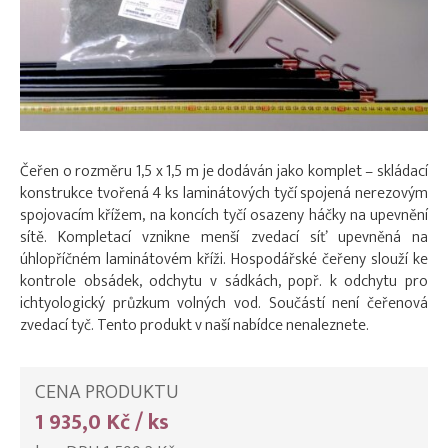
Čeřen o rozměru 1,5 x 1,5 m je dodáván jako komplet – skládací
konstrukce tvořená 4 ks laminátových tyčí spojená nerezovým
spojovacím křížem, na koncích tyčí osazeny háčky na upevnění
sítě. Kompletací vznikne menší zvedací síť upevněná na
úhlopříčném laminátovém kříži. Hospodářské čeřeny slouží ke
kontrole obsádek, odchytu v sádkách, popř. k odchytu pro
ichtyologický průzkum volných vod. Součástí není čeřenová
zvedací tyč. Tento produkt v naší nabídce nenaleznete.
CENA PRODUKTU
1 935,0 Kč / ks