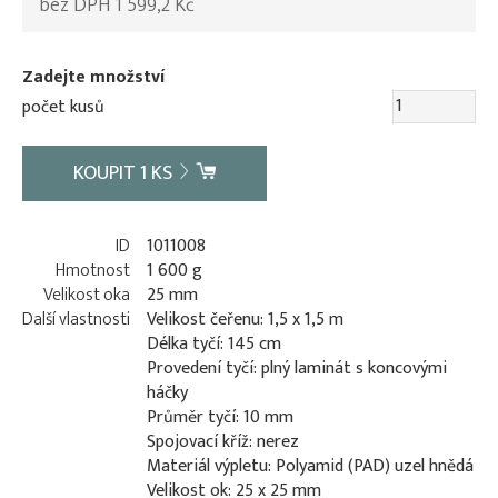
bez DPH 1 599,2 Kč
Zadejte množství
počet kusů
KOUPIT
1
KS
ID
1011008
Hmotnost
1 600 g
Velikost oka
25 mm
Další vlastnosti
Velikost čeřenu: 1,5 x 1,5 m
Délka tyčí: 145 cm
Provedení tyčí: plný laminát s koncovými
háčky
Průměr tyčí: 10 mm
Spojovací kříž: nerez
Materiál výpletu: Polyamid (PAD) uzel hnědá
Velikost ok: 25 x 25 mm