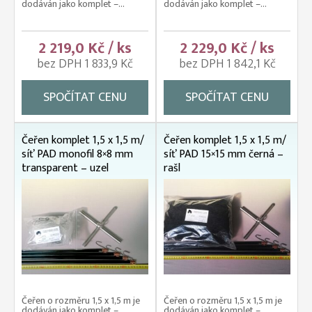
dodáván jako komplet –...
dodáván jako komplet –...
2 219,0 Kč / ks
2 229,0 Kč / ks
bez DPH 1 833,9 Kč
bez DPH 1 842,1 Kč
SPOČÍTAT CENU
SPOČÍTAT CENU
Čeřen komplet 1,5 x 1,5 m/
Čeřen komplet 1,5 x 1,5 m/
síť PAD monofil 8×8 mm
síť PAD 15×15 mm černá –
transparent – uzel
rašl
Čeřen o rozměru 1,5 x 1,5 m je
Čeřen o rozměru 1,5 x 1,5 m je
dodáván jako komplet –...
dodáván jako komplet –...