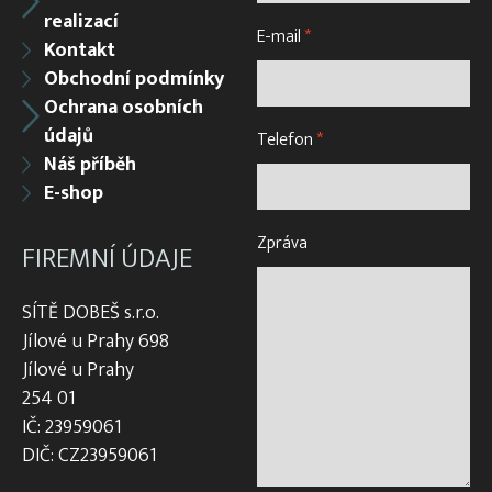
realizací
E-mail
*
Kontakt
Obchodní podmínky
Ochrana osobních
údajů
Telefon
*
Náš příběh
E-shop
Zpráva
FIREMNÍ ÚDAJE
SÍTĚ DOBEŠ s.r.o.
Jílové u Prahy 698
Jílové u Prahy
254 01
IČ: 23959061
DIČ: CZ23959061