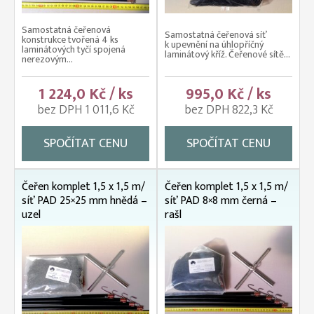
Samostatná čeřenová
Samostatná čeřenová síť
konstrukce tvořená 4 ks
k upevnění na úhlopříčný
laminátových tyčí spojená
laminátový kříž. Čeřenové sítě...
nerezovým...
1 224,0 Kč / ks
995,0 Kč / ks
bez DPH 1 011,6 Kč
bez DPH 822,3 Kč
SPOČÍTAT CENU
SPOČÍTAT CENU
Čeřen komplet 1,5 x 1,5 m/
Čeřen komplet 1,5 x 1,5 m/
síť PAD 25×25 mm hnědá –
síť PAD 8×8 mm černá –
uzel
rašl