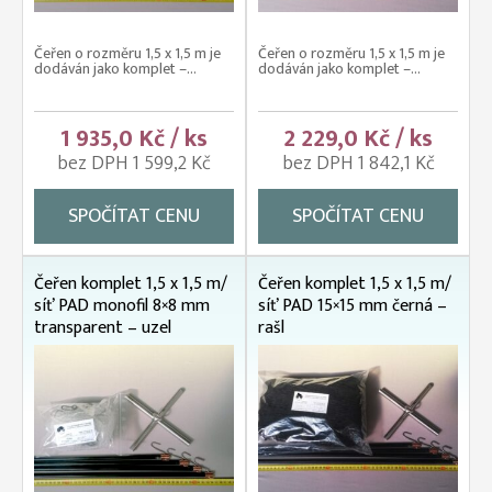
Čeřen o rozměru 1,5 x 1,5 m je
Čeřen o rozměru 1,5 x 1,5 m je
dodáván jako komplet –...
dodáván jako komplet –...
1 935,0 Kč / ks
2 229,0 Kč / ks
bez DPH 1 599,2 Kč
bez DPH 1 842,1 Kč
SPOČÍTAT CENU
SPOČÍTAT CENU
Čeřen komplet 1,5 x 1,5 m/
Čeřen komplet 1,5 x 1,5 m/
síť PAD monofil 8×8 mm
síť PAD 15×15 mm černá –
transparent – uzel
rašl