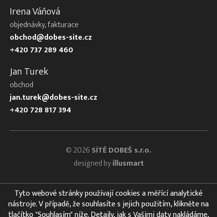
Irena Váňová
objednávky, fakturace
obchod@dobes-site.cz
+420 737 289 460
Jan Turek
obchod
jan.turek@dobes-site.cz
+420 728 817 394
© 2026
SÍTĚ DOBEŠ s.r.o.
designed by
illusmart
Tyto webové stránky používají cookies a měřící analytické
nástroje. V případě, že souhlasíte s jejich použitím, klikněte na
tlačítko "Souhlasím" níže. Detaily, jak s Vašimi daty nakládáme,