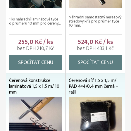
Náhradní samostatný nerezový
1 ks náhradní laminátové tyče
středový kříž pro průměr tyče
o průměru 10 mm pro čeřeny...
10 mm.
255,0 Kč / ks
524,0 Kč / ks
bez DPH 210,7 Kč
bez DPH 433,1 Kč
SPOČÍTAT CENU
SPOČÍTAT CENU
Čeřenová konstrukce
Čeřenová síť 1,5 x 1,5 m/
laminátová 1,5 x 1,5 m/ 10
PAD 4×4/0,4 mm černá –
mm
rašl