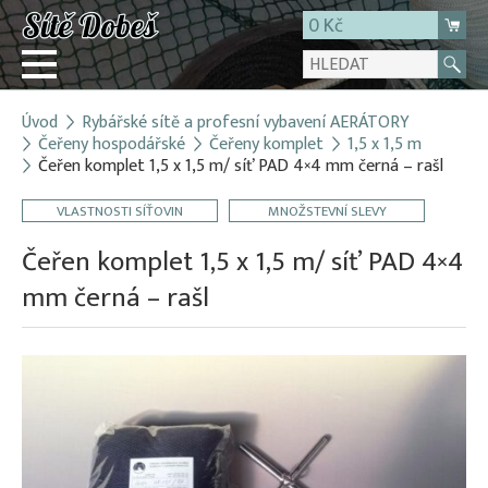
0 Kč
Úvod
Rybářské sítě a profesní vybavení AERÁTORY
Přihlásit
Čeřeny hospodářské
Čeřeny komplet
1,5 x 1,5 m
Čeřen komplet 1,5 x 1,5 m/ síť PAD 4×4 mm černá – rašl
Registrace
E-shop
VLASTNOSTI SÍŤOVIN
MNOŽSTEVNÍ SLEVY
O firmě
Čeřen komplet 1,5 x 1,5 m/ síť PAD 4×4
Kontakt
mm černá – rašl