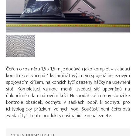
Čeřen o rozměru 1,5 x 1,5 m je dodáván jako komplet – skládací
konstrukce tvořená 4 ks laminátových tyčí spojená nerezovým
spojovacím křížem, na koncích tyčí osazeny háčky na upevnění
sítě. Kompletací vznikne menší zvedací síť upevněná na
úhlopříčném laminátovém kříži. Hospodářské čeřeny slouží ke
kontrole obsádek, odchytu v sádkách, popř. k odchytu pro
ichtyologický průzkum volných vod. Součástí není čeřenová
zvedací tyč. Tento produkt v naší nabídce nenaleznete.