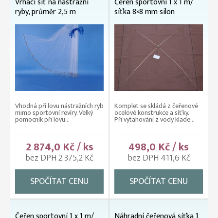
Vrhací síť na nástražní
Čeřen sportovní 1 x 1 m/
ryby, průměr 2,5 m
síťka 8×8 mm silon
Vhodná při lovu nástražních ryb
Komplet se skládá z čeřenové
mimo sportovní revíry. Velký
ocelové konstrukce a síťky.
pomocník při lovu...
Při vytahování z vody klade...
2 874,0 Kč / ks
498,0 Kč / ks
bez DPH 2 375,2 Kč
bez DPH 411,6 Kč
SPOČÍTAT CENU
SPOČÍTAT CENU
Čeřen sportovní 1 x 1 m/
Náhradní čeřenová síťka 1