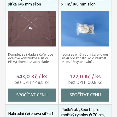
síťka 6×6 mm silon
x 1 m/ 8×8 mm silon
Komplet se skládá z čeřenové
Jedná se o náhradní čeřenovou
ocelové konstrukce a síťky.
síťku pro konstrukci o velikosti
Při vytahování z vody klade...
1×1 m. Při vytahování...
543,0 Kč / ks
122,0 Kč / ks
bez DPH 448,8 Kč
bez DPH 100,8 Kč
SPOČÍTAT CENU
SPOČÍTAT CENU
Podběrák „Sport“ pro
Náhradní čeřenová síťka 1
mořský rybolov Ø 70 cm,