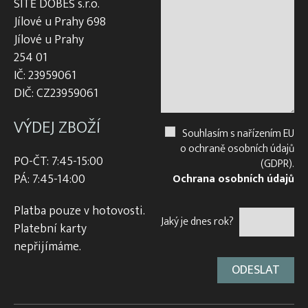
SÍTĚ DOBEŠ s.r.o.
Jílové u Prahy 698
Jílové u Prahy
254 01
IČ: 23959061
DIČ: CZ23959061
VÝDEJ ZBOŽÍ
Souhlasím s nařízením EU
o ochraně osobních údajů
PO-ČT: 7:45-15:00
(GDPR).
PÁ: 7:45-14:00
Ochrana osobních údajů
Platba pouze v hotovosti.
Jaký je dnes rok?
Platební karty
nepřijímáme.