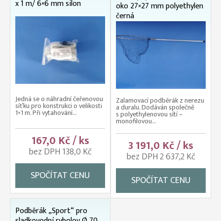
x 1 m/ 6×6 mm silon
oko 27×27 mm polyethylen
černá
Jedná se o náhradní čeřenovou
Zalamovací podběrák z nerezu
síťku pro konstrukci o velikosti
a duralu. Dodáván společně
1×1 m. Při vytahování...
s polyethylenovou sítí –
monofilovou...
167,0 Kč / ks
3 191,0 Kč / ks
bez DPH 138,0 Kč
bez DPH 2 637,2 Kč
SPOČÍTAT CENU
SPOČÍTAT CENU
Podběrák „Sport“ pro
sladkovodní rybolov Ø 70