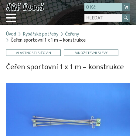
0 Kč
Úvod
Rybářské potřeby
Čeřeny
Přihlásit
Čeřen sportovní 1 x 1 m – konstrukce
Registrace
VLASTNOSTI SÍŤOVIN
MNOŽSTEVNÍ SLEVY
E-shop
Čeřen sportovní 1 x 1 m – konstrukce
O firmě
Kontakt