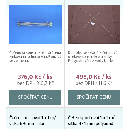
Podběráky na ryby
Vezírky EKO
Vezírky pogumované
Vidličky výsuvné
Vrhací sítě na nástražní ryby
Čeřenová konstrukce – drátěná
Komplet se skládá z čeřenové
zinkovaná, velmi pevná. Používá
ocelové konstrukce a síťky.
se zejména...
Při vytahování z vody klade...
376,0 Kč / ks
498,0 Kč / ks
bez DPH 310,7 Kč
bez DPH 411,6 Kč
SPOČÍTAT CENU
SPOČÍTAT CENU
Čeřen sportovní 1 x 1 m/
Čeřen sportovní 1 x 1 m/
síťka 6×6 mm silon
síťka 4×4 mm polyamid