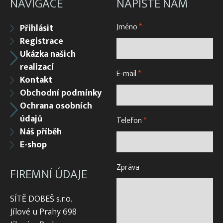
NAVIGACE
NAPIŠTE NÁM
Jméno
*
Přihlásit
Registrace
Ukázka našich
realizací
E-mail
*
Kontakt
Obchodní podmínky
Ochrana osobních
údajů
Telefon
*
Náš příběh
E-shop
Zpráva
FIREMNÍ ÚDAJE
SÍTĚ DOBEŠ s.r.o.
Jílové u Prahy 698