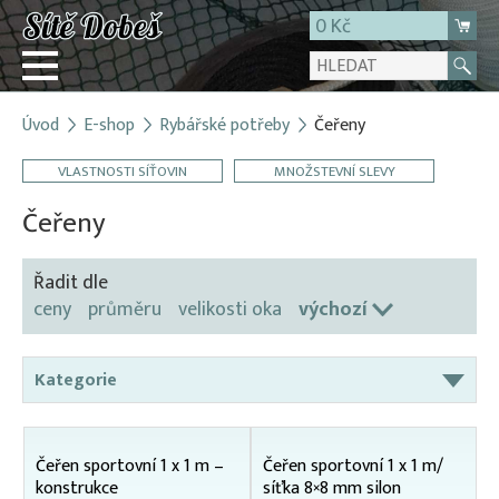
0 Kč
Úvod
E-shop
Rybářské potřeby
Čeřeny
Přihlásit
VLASTNOSTI SÍŤOVIN
MNOŽSTEVNÍ SLEVY
Registrace
E-shop
Čeřeny
O firmě
Řadit dle
Kontakt
ceny
průměru
velikosti oka
výchozí
Kategorie
Čeřeny
Karpsaky
Čeřen sportovní 1 x 1 m –
Čeřen sportovní 1 x 1 m/
konstrukce
síťka 8×8 mm silon
Odchytové pasti