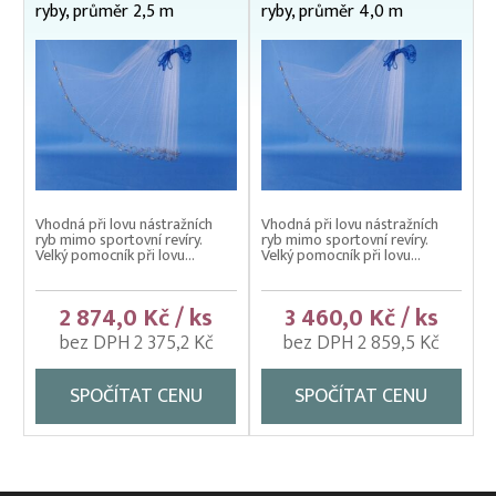
ryby, průměr 2,5 m
ryby, průměr 4,0 m
Odchytové pasti
Podběráky na ryby
Vezírky EKO
Vezírky pogumované
Vidličky výsuvné
Vrhací sítě na nástražní ryby
Vhodná při lovu nástražních
Vhodná při lovu nástražních
ryb mimo sportovní revíry.
ryb mimo sportovní revíry.
Velký pomocník při lovu...
Velký pomocník při lovu...
2 874,0 Kč / ks
3 460,0 Kč / ks
bez DPH 2 375,2 Kč
bez DPH 2 859,5 Kč
SPOČÍTAT CENU
SPOČÍTAT CENU