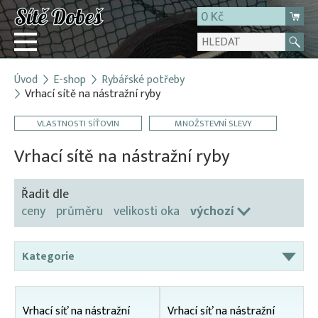
0 Kč
Úvod
E-shop
Rybářské potřeby
Přihlásit
Vrhací sítě na nástražní ryby
Registrace
VLASTNOSTI SÍŤOVIN
MNOŽSTEVNÍ SLEVY
E-shop
Vrhací sítě na nástražní ryby
O firmě
Kontakt
Řadit dle
ceny
průměru
velikosti oka
výchozí
Kategorie
Čeřeny
Karpsaky
Vrhací síť na nástražní
Vrhací síť na nástražní