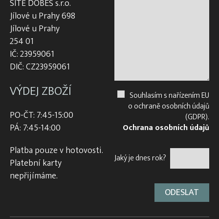
SÍTĚ DOBEŠ s.r.o.
Jílové u Prahy 698
Jílové u Prahy
254 01
IČ: 23959061
DIČ: CZ23959061
VÝDEJ ZBOŽÍ
Souhlasím s nařízením EU
o ochraně osobních údajů
PO-ČT: 7:45-15:00
(GDPR).
PÁ: 7:45-14:00
Ochrana osobních údajů
Platba pouze v hotovosti.
Jaký je dnes rok?
Platební karty
nepřijímáme.