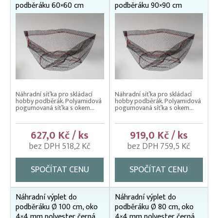
podběráku 60×60 cm
podběráku 90×90 cm
Náhradní síťka pro skládací
Náhradní síťka pro skládací
hobby podběrák. Polyamidová
hobby podběrák. Polyamidová
pogumovaná síťka s okem...
pogumovaná síťka s okem...
627,0 Kč / ks
919,0 Kč / ks
bez DPH 518,2 Kč
bez DPH 759,5 Kč
SPOČÍTAT CENU
SPOČÍTAT CENU
Náhradní výplet do
Náhradní výplet do
podběráku Ø 100 cm, oko
podběráku Ø 80 cm, oko
4×4 mm polyester černá,
4×4 mm polyester černá,