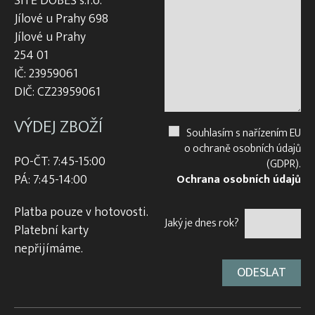
SÍTĚ DOBEŠ s.r.o.
Jílové u Prahy 698
Jílové u Prahy
254 01
IČ: 23959061
DIČ: CZ23959061
VÝDEJ ZBOŽÍ
Souhlasím s nařízením EU
o ochraně osobních údajů
PO-ČT: 7:45-15:00
(GDPR).
PÁ: 7:45-14:00
Ochrana osobních údajů
Platba pouze v hotovosti.
Jaký je dnes rok?
Platební karty
nepřijímáme.