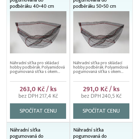
pogumovaná do
pogumovaná do
Odchytové pasti
podběráku 40×40 cm
podběráku 50×50 cm
Podběráky na ryby
Náhradní síťky do podběráků
Podběráky na ryby
Vezírky EKO
Vezírky pogumované
Náhradní síťka pro skládací
Náhradní síťka pro skládací
Vidličky výsuvné
hobby podběrák. Polyamidová
hobby podběrák. Polyamidová
pogumovaná síťka s okem...
pogumovaná síťka s okem...
Vrhací sítě na nástražní ryby
263,0 Kč / ks
291,0 Kč / ks
bez DPH 217,4 Kč
bez DPH 240,5 Kč
SPOČÍTAT CENU
SPOČÍTAT CENU
Náhradní síťka
Náhradní síťka
pogumovaná do
pogumovaná do