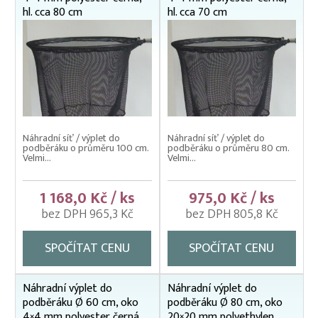
hl. cca 80 cm
hl. cca 70 cm
Náhradní síť / výplet do
Náhradní síť / výplet do
podběráku o průměru 100 cm.
podběráku o průměru 80 cm.
Velmi...
Velmi...
1 168,0 Kč / ks
975,0 Kč / ks
bez DPH 965,3 Kč
bez DPH 805,8 Kč
SPOČÍTAT CENU
SPOČÍTAT CENU
Náhradní výplet do
Náhradní výplet do
podběráku Ø 60 cm, oko
podběráku Ø 80 cm, oko
4×4 mm polyester černá,
20×20 mm polyethylen