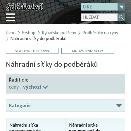
0 Kč
Úvod
E-shop
Rybářské potřeby
Podběráky na ryby
Přihlásit
Náhradní síťky do podběráků
Registrace
VLASTNOSTI SÍŤOVIN
MNOŽSTEVNÍ SLEVY
E-shop
Náhradní síťky do podběráků
O firmě
Kontakt
Řadit dle
ceny
výchozí
Kategorie
Čeřeny
Náhradní síťka
Náhradní síťka
Karpsaky