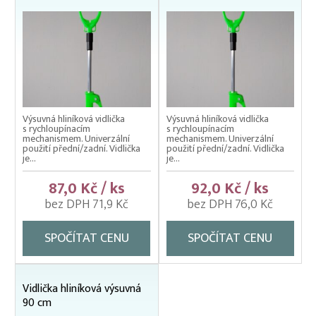
Podběráky na ryby
Vezírky EKO
Vezírky pogumované
Vidličky výsuvné
Výsuvná hliníková vidlička
Výsuvná hliníková vidlička
Vrhací sítě na nástražní ryby
s rychloupínacím
s rychloupínacím
mechanismem. Univerzální
mechanismem. Univerzální
použití přední/zadní. Vidlička
použití přední/zadní. Vidlička
je...
je...
87,0 Kč / ks
92,0 Kč / ks
bez DPH 71,9 Kč
bez DPH 76,0 Kč
SPOČÍTAT CENU
SPOČÍTAT CENU
Vidlička hliníková výsuvná
90 cm