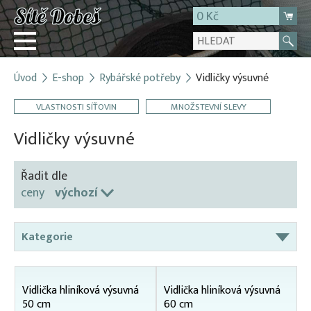
0 Kč
Úvod
E-shop
Rybářské potřeby
Vidličky výsuvné
Přihlásit
VLASTNOSTI SÍŤOVIN
MNOŽSTEVNÍ SLEVY
Registrace
E-shop
Vidličky výsuvné
O firmě
Řadit dle
Kontakt
ceny
výchozí
Kategorie
Čeřeny
Karpsaky
Vidlička hliníková výsuvná
Vidlička hliníková výsuvná
50 cm
60 cm
Odchytové pasti