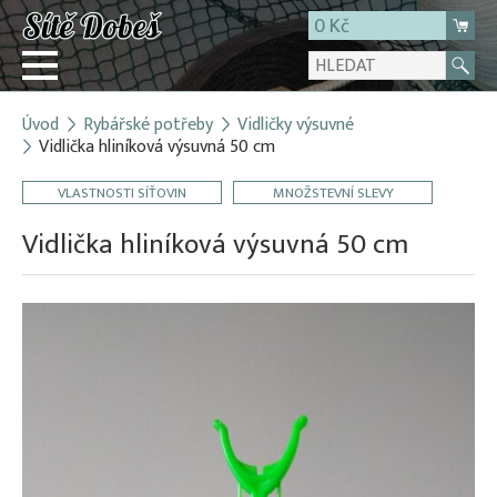
0 Kč
Úvod
Rybářské potřeby
Vidličky výsuvné
Přihlásit
Vidlička hliníková výsuvná 50 cm
Registrace
VLASTNOSTI SÍŤOVIN
MNOŽSTEVNÍ SLEVY
E-shop
Vidlička hliníková výsuvná 50 cm
O firmě
Kontakt