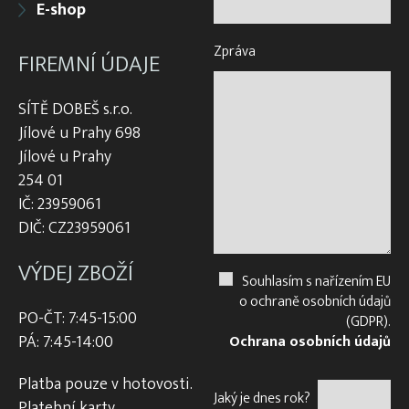
E-shop
Zpráva
FIREMNÍ ÚDAJE
SÍTĚ DOBEŠ s.r.o.
Jílové u Prahy 698
Jílové u Prahy
254 01
IČ: 23959061
DIČ: CZ23959061
VÝDEJ ZBOŽÍ
Souhlasím s nařízením EU
o ochraně osobních údajů
PO-ČT: 7:45-15:00
(GDPR).
PÁ: 7:45-14:00
Ochrana osobních údajů
Platba pouze v hotovosti.
Jaký je dnes rok?
Platební karty