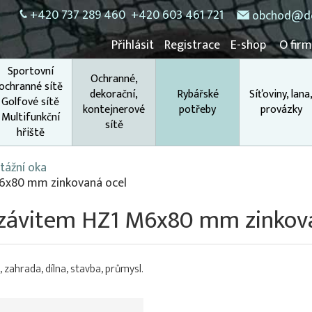
+420 737 289 460
+420 603 461 721
obchod@do
Přihlásit
Registrace
E-shop
O fir
Sportovní
Ochranné,
ochranné sítě
dekorační,
Rybářské
Síťoviny, lana
Golfové sítě
kontejnerové
potřeby
provázky
Multifunkční
sítě
hřiště
ážní oka
6x80 mm zinkovaná ocel
závitem HZ1 M6x80 mm zinkova
 zahrada, dílna, stavba, průmysl.