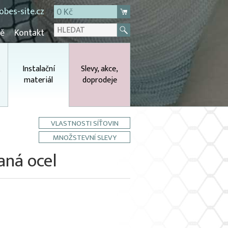
bes-site.cz
0 Kč
mě
Kontakt
,
Instalační
Slevy, akce,
materiál
doprodeje
VLASTNOSTI SÍŤOVIN
MNOŽSTEVNÍ SLEVY
ná ocel