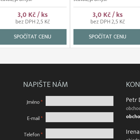
3,0 Kč / ks
3,0 Kč / ks
bez DPH 2,5 Kč
bez DPH 2,5 Kč
SPOČÍTAT CENU
SPOČÍTAT CENU
NAPIŠTE NÁM
KON
Petr
Jméno
*
obchod
obcho
E-mail
*
Irena
Telefon
*