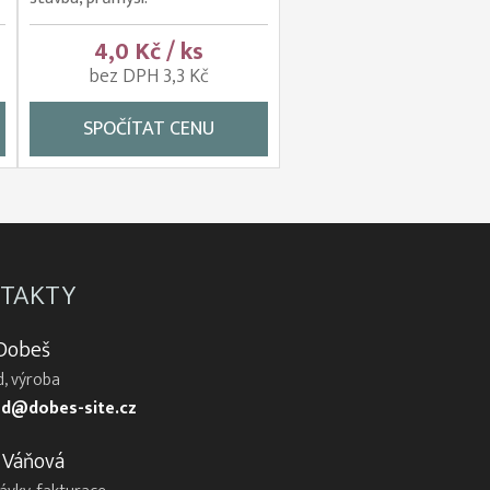
4,0 Kč / ks
bez DPH 3,3 Kč
SPOČÍTAT CENU
TAKTY
 Dobeš
, výroba
d@dobes-site.cz
 Váňová