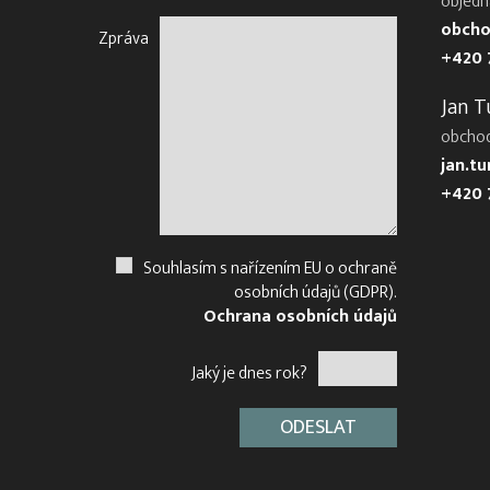
objedn
obcho
Zpráva
+420 
Jan T
obcho
jan.t
+420 
Souhlasím s nařízením EU o ochraně
osobních údajů (GDPR).
Ochrana osobních údajů
Jaký je dnes rok?