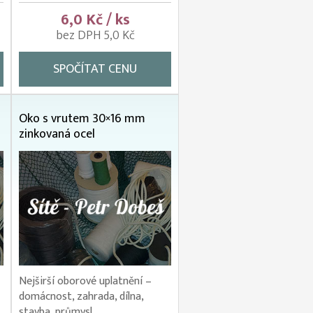
6,0 Kč / ks
bez DPH 5,0 Kč
SPOČÍTAT CENU
Oko s vrutem 30×16 mm
zinkovaná ocel
Nejširší oborové uplatnění –
domácnost, zahrada, dílna,
stavba, průmysl.