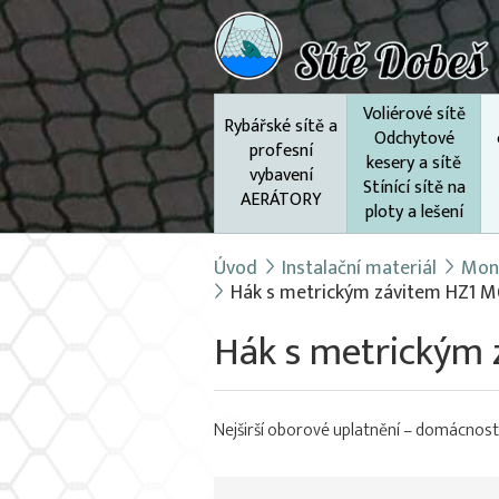
Voliérové sítě
Rybářské sítě a
Odchytové
profesní
kesery a sítě
vybavení
Stínící sítě na
AERÁTORY
ploty a lešení
Úvod
Instalační materiál
Mont
Hák s metrickým závitem HZ1 M
Hák s metrickým 
Nejširší oborové uplatnění – domácnost,