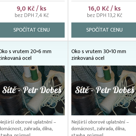
9,0 Kč / ks
16,0 Kč / ks
bez DPH 7,4 Kč
bez DPH 13,2 Kč
SPOČÍTAT CENU
SPOČÍTAT CENU
Oko s vrutem 20×6 mm
Oko s vrutem 30×10 mm
zinkovaná ocel
zinkovaná ocel
Nejširší oborové uplatnění –
Nejširší oborové uplatnění –
domácnost, zahrada, dílna,
domácnost, zahrada, dílna,
stavba, průmysl.
stavba, průmysl.