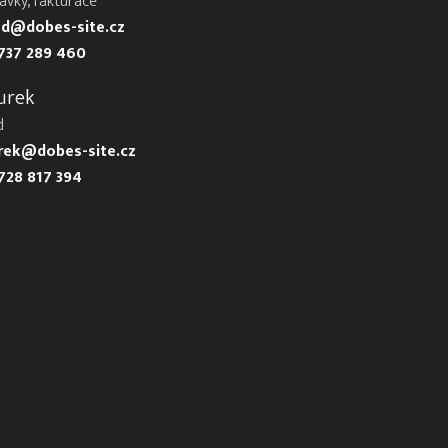
ávky, fakturace
d@dobes-site.cz
737 289 460
urek
d
urek@dobes-site.cz
728 817 394