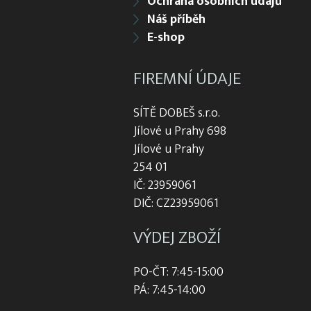
Ochrana osobních údajů
Náš příběh
E-shop
FIREMNÍ ÚDAJE
SÍTĚ DOBEŠ s.r.o.
Jílové u Prahy 698
Jílové u Prahy
254 01
IČ: 23959061
DIČ: CZ23959061
VÝDEJ ZBOŽÍ
PO-ČT: 7:45-15:00
PÁ: 7:45-14:00