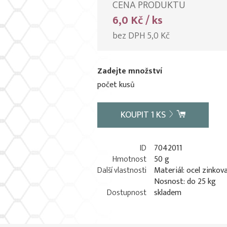
CENA PRODUKTU
6,0 Kč / ks
bez DPH 5,0 Kč
Zadejte množství
počet kusů
KOUPIT
1
KS
ID
7042011
Hmotnost
50 g
Další vlastnosti
Materiál: ocel zinkov
Nosnost: do 25 kg
Dostupnost
skladem