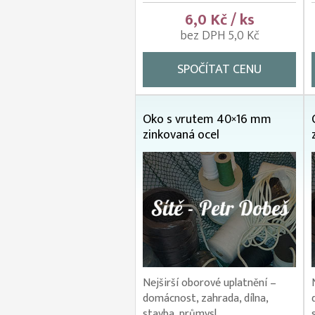
6,0 Kč / ks
bez DPH 5,0 Kč
SPOČÍTAT CENU
Oko s vrutem 40×16 mm
zinkovaná ocel
Nejširší oborové uplatnění –
domácnost, zahrada, dílna,
stavba, průmysl.