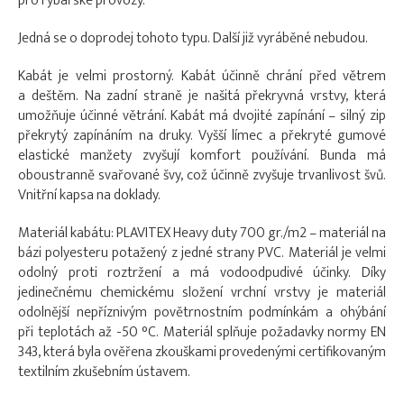
pro rybářské provozy.
Jedná se o doprodej tohoto typu. Další již vyráběné nebudou.
Kabát je velmi prostorný. Kabát účinně chrání před větrem
a deštěm. Na zadní straně je našitá překryvná vrstvy, která
umožňuje účinné větrání. Kabát má dvojité zapínání – silný zip
překrytý zapínáním na druky. Vyšší límec a překryté gumové
elastické manžety zvyšují komfort používání. Bunda má
oboustranně svařované švy, což účinně zvyšuje trvanlivost švů.
Vnitřní kapsa na doklady.
Materiál kabátu: PLAVITEX Heavy duty 700 gr./m2 – materiál na
bázi polyesteru potažený z jedné strany PVC. Materiál je velmi
odolný proti roztržení a má vodoodpudivé účinky. Díky
jedinečnému chemickému složení vrchní vrstvy je materiál
odolnější nepříznivým povětrnostním podmínkám a ohýbání
při teplotách až -50 °C. Materiál splňuje požadavky normy EN
343, která byla ověřena zkouškami provedenými certifikovaným
textilním zkušebním ústavem.