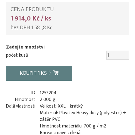
CENA PRODUKTU
1 914,0 Kč / ks
bez DPH 1 581,8 Kč
Zadejte množství
počet kusů
KOUPIT
1
KS
ID
1253204
Hmotnost
2 000 g
Další vlastnosti
Velikost: XXL - krátký
Materiál: Plavitex Heavy duty (polyester) +
zátěr PVC
Hmotnost materiálu: 700 g / m2
Barva: tmavě zelená