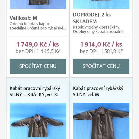
DOPRODEJ, 2 ks
Velikost: M
SKLADEM
Odolná bunda s kapucí
Kabát vhodný k prsačkám.
speciálně určená pro rybářské...
Odolný silný kabát speciálně...
1 749,0 Kč / ks
1 914,0 Kč / ks
bez DPH 1 445,5 Kč
bez DPH 1 581,8 Kč
SPOČÍTAT CENU
SPOČÍTAT CENU
Kabát pracovní rybářský
Kabát pracovní rybářský
SILNÝ – KRÁTKÝ, vel. XL
SILNÝ, vel. M