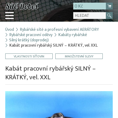
0 Kč
Úvod
Rybářské sítě a profesní vybavení AERÁTORY
Přihlásit
Rybářské pracovní oděvy
Kabáty rybářské
Silný krátký (doprodej)
Registrace
Kabát pracovní rybářský SILNÝ – KRÁTKÝ, vel. XXL
E-shop
VLASTNOSTI SÍŤOVIN
MNOŽSTEVNÍ SLEVY
O firmě
Kabát pracovní rybářský SILNÝ –
Kontakt
KRÁTKÝ, vel. XXL