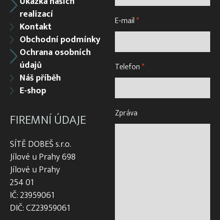
Ukázka našich
realizací
E-mail
*
Kontakt
Obchodní podmínky
Ochrana osobních
údajů
Telefon
*
Náš příběh
E-shop
Zpráva
FIREMNÍ ÚDAJE
SÍTĚ DOBEŠ s.r.o.
Jílové u Prahy 698
Jílové u Prahy
254 01
IČ: 23959061
DIČ: CZ23959061