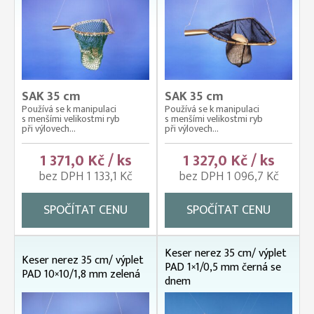
SAK 35 cm
SAK 35 cm
Používá se k manipulaci
Používá se k manipulaci
s menšími velikostmi ryb
s menšími velikostmi ryb
při výlovech...
při výlovech...
1 371,0 Kč / ks
1 327,0 Kč / ks
bez DPH 1 133,1 Kč
bez DPH 1 096,7 Kč
SPOČÍTAT CENU
SPOČÍTAT CENU
Keser nerez 35 cm/ výplet
Keser nerez 35 cm/ výplet
PAD 1×1/0,5 mm černá se
PAD 10×10/1,8 mm zelená
dnem