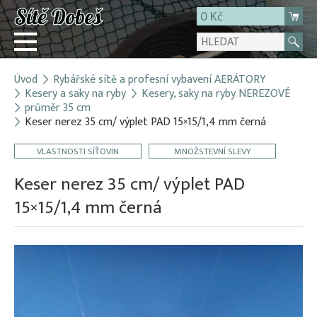
0 Kč
Úvod
Rybářské sítě a profesní vybavení AERÁTORY
Přihlásit
Kesery a saky na ryby
Kesery, saky na ryby NEREZOVÉ
průměr 35 cm
Registrace
Keser nerez 35 cm/ výplet PAD 15×15/1,4 mm černá
E-shop
VLASTNOSTI SÍŤOVIN
MNOŽSTEVNÍ SLEVY
O firmě
Keser nerez 35 cm/ výplet PAD
Kontakt
15×15/1,4 mm černá