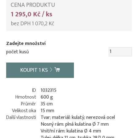
CENA PRODUKTU
1 295,0 Kč / ks
bez DPH 1 070,2 Kč
Zadejte množství
počet kusů
KOUPIT
1
KS
ID
1032315
Hmotnost
600 g
Průměr
35 cm
Velikost oka
15 mm
Další vlastnosti
Tvar; materiál: kulatý; nerezová ocel
Nosný rám: plná kulatina Ø 7 mm
Vnitřní rám: kulatina Ø 4 mm
Tulej: délka 11 cm, trubka 28/1,0 mm