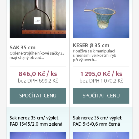
KESER Ø 35 cm
SAK 35 cm
Používá se k manipulaci
Oblené trojúhelníkové sáčky 35
s menšími velikostmi ryb
mají stejný obvod...
při výlovech...
846,0 Kč / ks
1 295,0 Kč / ks
bez DPH 699,2 Kč
bez DPH 1 070,2 Kč
SPOČÍTAT CENU
SPOČÍTAT CENU
Sak nerez 35 cm/ výplet
Sak nerez 35 cm/ výplet
PAD 15×15/2,0 mm zelená
PAD 5×5/0,6 mm černá