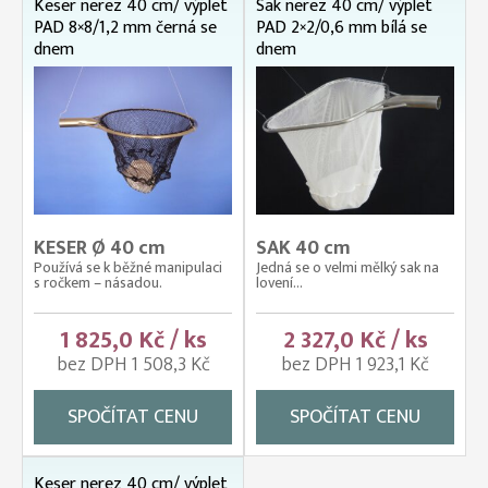
Keser nerez 40 cm/ výplet
Sak nerez 40 cm/ výplet
PAD 8×8/1,2 mm černá se
PAD 2×2/0,6 mm bílá se
dnem
dnem
KESER Ø 40 cm
SAK 40 cm
Používá se k běžné manipulaci
Jedná se o velmi mělký sak na
s ročkem – násadou.
lovení...
1 825,0 Kč / ks
2 327,0 Kč / ks
bez DPH 1 508,3 Kč
bez DPH 1 923,1 Kč
SPOČÍTAT CENU
SPOČÍTAT CENU
Keser nerez 40 cm/ výplet