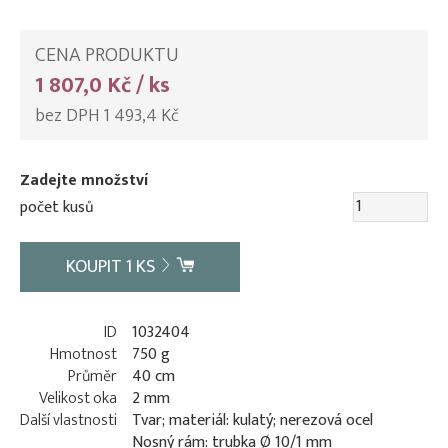
CENA PRODUKTU
1 807,0 Kč / ks
bez DPH 1 493,4 Kč
Zadejte množství
počet kusů
KOUPIT
1
KS
ID
1032404
Hmotnost
750 g
Průměr
40 cm
Velikost oka
2 mm
Další vlastnosti
Tvar; materiál: kulatý; nerezová ocel
Nosný rám: trubka Ø 10/1 mm