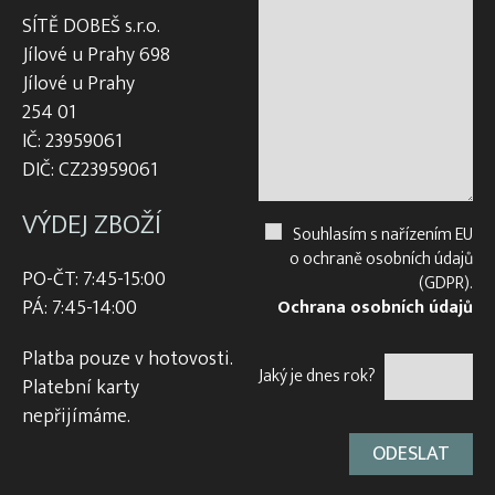
SÍTĚ DOBEŠ s.r.o.
Jílové u Prahy 698
Jílové u Prahy
254 01
IČ: 23959061
DIČ: CZ23959061
VÝDEJ ZBOŽÍ
Souhlasím s nařízením EU
o ochraně osobních údajů
PO-ČT: 7:45-15:00
(GDPR).
PÁ: 7:45-14:00
Ochrana osobních údajů
Platba pouze v hotovosti.
Jaký je dnes rok?
Platební karty
nepřijímáme.