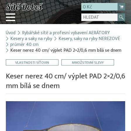
0 Kč
Úvod
Rybářské sítě a profesní vybavení AERÁTORY
Přihlásit
Kesery a saky na ryby
Kesery, saky na ryby NEREZOVÉ
průměr 40 cm
Registrace
Keser nerez 40 cm/ výplet PAD 2×2/0,6 mm bílá se dnem
E-shop
VLASTNOSTI SÍŤOVIN
MNOŽSTEVNÍ SLEVY
O firmě
Keser nerez 40 cm/ výplet PAD 2×2/0,6
Kontakt
mm bílá se dnem