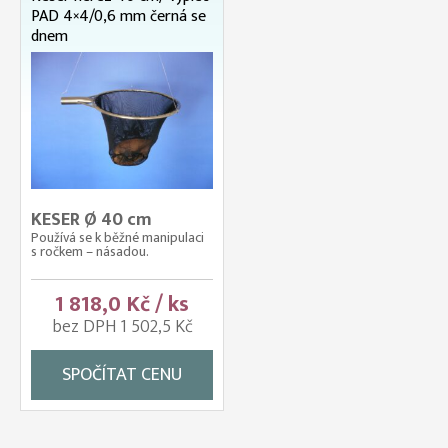
PAD 4×4/0,6 mm černá se
dnem
KESER Ø 40 cm
Používá se k běžné manipulaci
s ročkem – násadou.
1 818,0 Kč / ks
bez DPH 1 502,5 Kč
SPOČÍTAT CENU