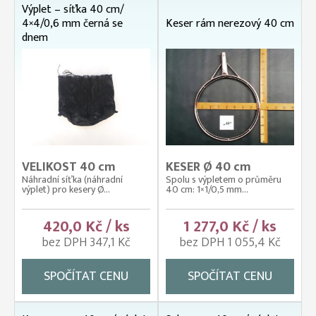
Výplet – síťka 40 cm/
4×4/0,6 mm černá se
Keser rám nerezový 40 cm
dnem
VELIKOST 40 cm
KESER Ø 40 cm
Náhradní síťka (náhradní
Spolu s výpletem o průměru
výplet) pro kesery Ø...
40 cm: 1×1/0,5 mm...
420,0 Kč / ks
1 277,0 Kč / ks
bez DPH 347,1 Kč
bez DPH 1 055,4 Kč
SPOČÍTAT CENU
SPOČÍTAT CENU