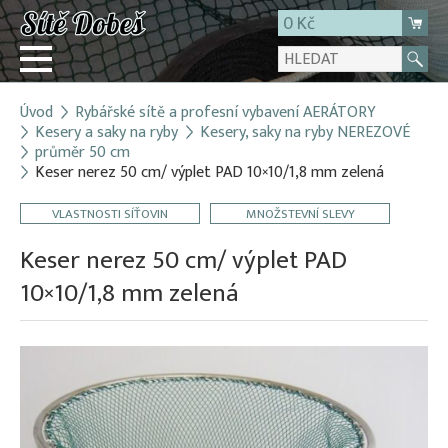
0 Kč
Úvod
Rybářské sítě a profesní vybavení AERÁTORY
Přihlásit
Kesery a saky na ryby
Kesery, saky na ryby NEREZOVÉ
průměr 50 cm
Registrace
Keser nerez 50 cm/ výplet PAD 10×10/1,8 mm zelená
E-shop
VLASTNOSTI SÍŤOVIN
MNOŽSTEVNÍ SLEVY
O firmě
Keser nerez 50 cm/ výplet PAD
Kontakt
10×10/1,8 mm zelená