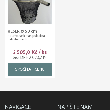
KESER Ø 50 cm
Používá se k manipulaci na
pstruhárnách.
2 505,0 Kč / ks
bez DPH 2 070,2 Kč
SPOČÍTAT CENU
NAVIGACE
NAPIŠTE NÁM