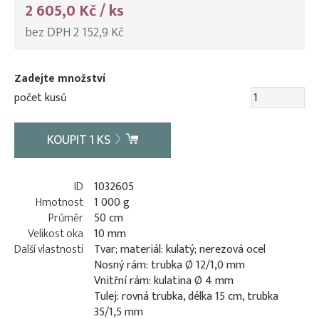
2 605,0 Kč / ks
bez DPH 2 152,9 Kč
Zadejte množství
počet kusů
KOUPIT
1
KS
ID
1032605
Hmotnost
1 000 g
Průměr
50 cm
Velikost oka
10 mm
Další vlastnosti
Tvar; materiál: kulatý; nerezová ocel
Nosný rám: trubka Ø 12/1,0 mm
Vnitřní rám: kulatina Ø 4 mm
Tulej: rovná trubka, délka 15 cm, trubka
35/1,5 mm