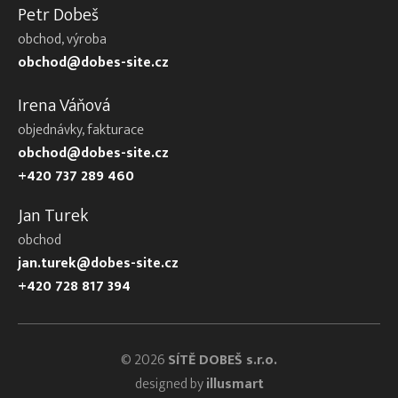
Petr Dobeš
obchod, výroba
obchod@dobes-site.cz
Irena Váňová
objednávky, fakturace
obchod@dobes-site.cz
+420 737 289 460
Jan Turek
obchod
jan.turek@dobes-site.cz
+420 728 817 394
© 2026
SÍTĚ DOBEŠ s.r.o.
designed by
illusmart