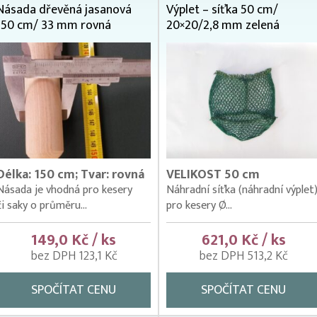
Násada dřevěná jasanová
Výplet – síťka 50 cm/
150 cm/ 33 mm rovná
20×20/2,8 mm zelená
Délka: 150 cm; Tvar: rovná
VELIKOST 50 cm
Násada je vhodná pro kesery
Náhradní síťka (náhradní výplet
či saky o průměru...
pro kesery Ø...
149,0 Kč / ks
621,0 Kč / ks
bez DPH 123,1 Kč
bez DPH 513,2 Kč
SPOČÍTAT CENU
SPOČÍTAT CENU