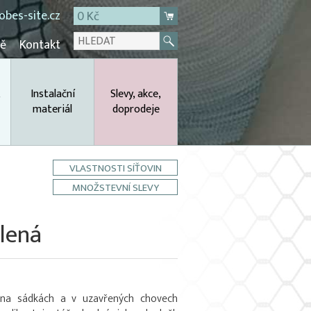
bes-site.cz
0 Kč
mě
Kontakt
,
Instalační
Slevy, akce,
materiál
doprodeje
VLASTNOSTI SÍŤOVIN
MNOŽSTEVNÍ SLEVY
lená
 na sádkách a v uzavřených chovech