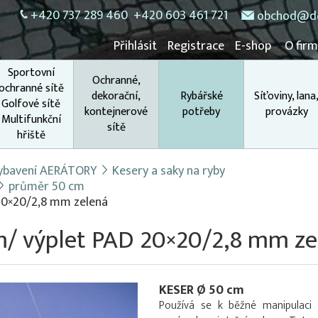
+420 737 289 460
+420 603 461 721
obchod@do
Přihlásit
Registrace
E-shop
O fir
Sportovní
Ochranné,
ochranné sítě
dekorační,
Rybářské
Síťoviny, lana
Golfové sítě
kontejnerové
potřeby
provázky
Multifunkční
sítě
hřiště
 vybavení AERÁTORY
Kesery a saky na ryby
průměr 50 cm
20×20/2,8 mm zelená
m/ výplet PAD 20×20/2,8 mm ze
KESER Ø 50 cm
Používá se k běžné manipulaci