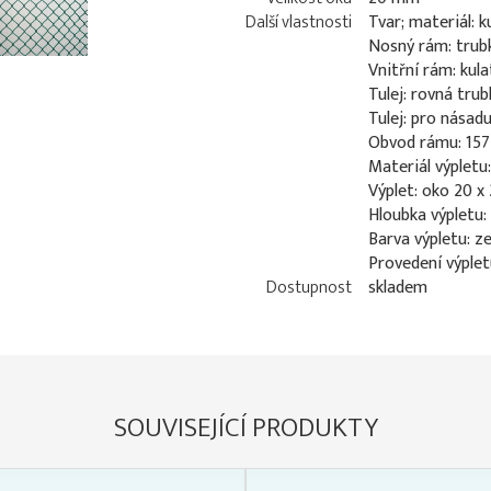
Další vlastnosti
Tvar; materiál: k
Nosný rám: trub
Vnitřní rám: kul
Tulej: rovná tru
Tulej: pro nása
Obvod rámu: 15
Materiál výpletu
Výplet: oko 20 x
Hloubka výpletu:
Barva výpletu: z
Provedení výplet
Dostupnost
skladem
SOUVISEJÍCÍ PRODUKTY