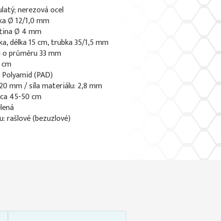
ulatý; nerezová ocel
ka Ø 12/1,0 mm
atina Ø 4 mm
bka, délka 15 cm, trubka 35/1,5 mm
du o průměru 33 mm
7 cm
: Polyamid (PAD)
 20 mm / síla materiálu: 2,8 mm
 ca 45-50 cm
elená
u: rašlové (bezuzlové)