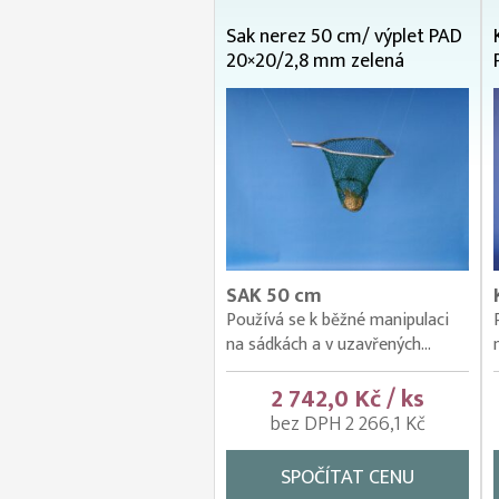
Sak nerez 50 cm/ výplet PAD
20×20/2,8 mm zelená
SAK 50 cm
Používá se k běžné manipulaci
na sádkách a v uzavřených...
2 742,0 Kč / ks
bez DPH 2 266,1 Kč
SPOČÍTAT CENU