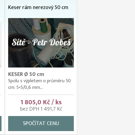
Keser rám nerezový 50 cm
KESER Ø 50 cm
)
Spolu s výpletem o průměru 50
cm: 5×5/0,6 mm...
1 805,0 Kč / ks
bez DPH 1 491,7 Kč
SPOČÍTAT CENU