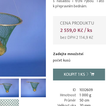
s násadou i tržní rybou. Tato 
k přepravním bednám.
CENA PRODUKTU
2 559,0 Kč / ks
bez DPH 2 114,9 Kč
Zadejte množství
počet kusů
KOUPIT
1
KS
ID
1032609
Hmotnost
1 000 g
Průměr
50 cm
Velikost oka
20 mm