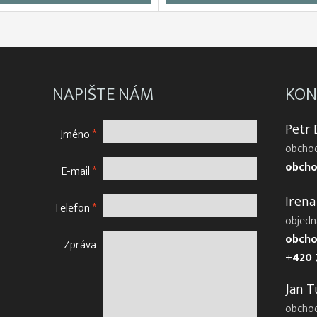
NAPIŠTE NÁM
KON
Petr
Jméno
*
obchod
obcho
E-mail
*
Irena
Telefon
*
objedn
obcho
Zpráva
+420 
Jan T
obcho