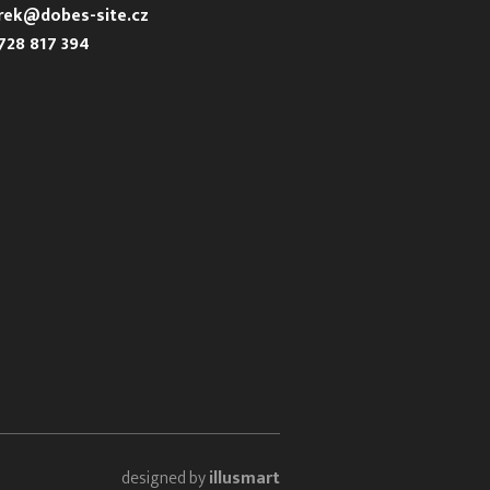
urek@dobes-site.cz
728 817 394
designed by
illusmart