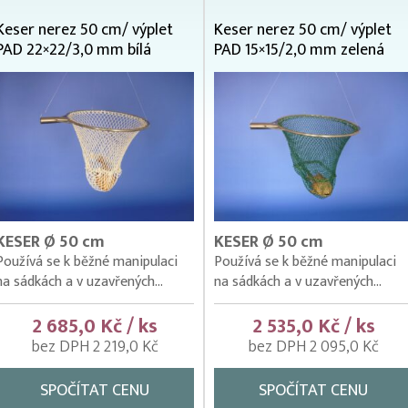
Keser nerez 50 cm/ výplet
Keser nerez 50 cm/ výplet
PAD 22×22/3,0 mm bílá
PAD 15×15/2,0 mm zelená
KESER Ø 50 cm
KESER Ø 50 cm
Používá se k běžné manipulaci
Používá se k běžné manipulaci
na sádkách a v uzavřených...
na sádkách a v uzavřených...
2 685,0 Kč / ks
2 535,0 Kč / ks
bez DPH 2 219,0 Kč
bez DPH 2 095,0 Kč
SPOČÍTAT CENU
SPOČÍTAT CENU