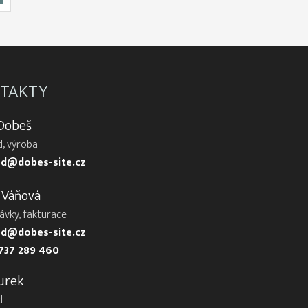
TAKTY
 Dobeš
, výroba
d@dobes-site.cz
 Váňová
ávky, fakturace
d@dobes-site.cz
737 289 460
urek
d