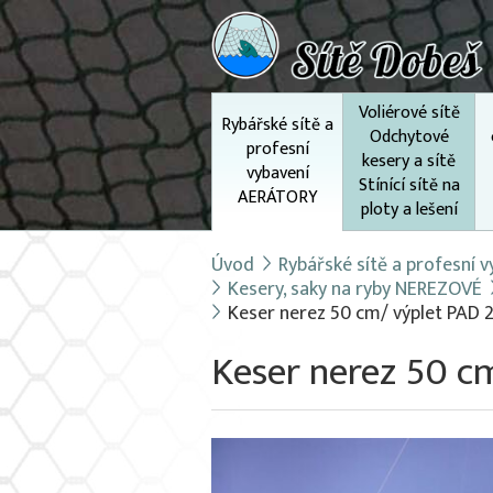
Voliérové sítě
Rybářské sítě a
Odchytové
profesní
kesery a sítě
vybavení
Stínící sítě na
AERÁTORY
ploty a lešení
Úvod
Rybářské sítě a profesní
Kesery, saky na ryby NEREZOVÉ
Keser nerez 50 cm/ výplet PAD 
Keser nerez 50 c