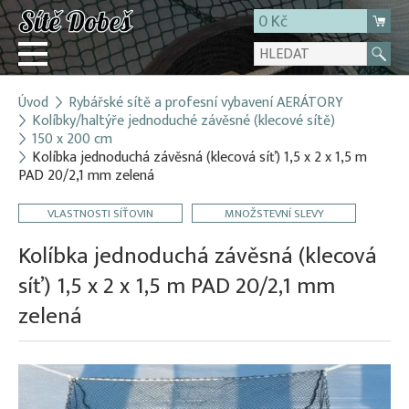
0 Kč
Úvod
Rybářské sítě a profesní vybavení AERÁTORY
Přihlásit
Kolíbky/haltýře jednoduché závěsné (klecové sítě)
150 x 200 cm
Registrace
Kolíbka jednoduchá závěsná (klecová síť) 1,5 x 2 x 1,5 m
E-shop
PAD 20/2,1 mm zelená
O firmě
VLASTNOSTI SÍŤOVIN
MNOŽSTEVNÍ SLEVY
Kontakt
Kolíbka jednoduchá závěsná (klecová
síť) 1,5 x 2 x 1,5 m PAD 20/2,1 mm
zelená