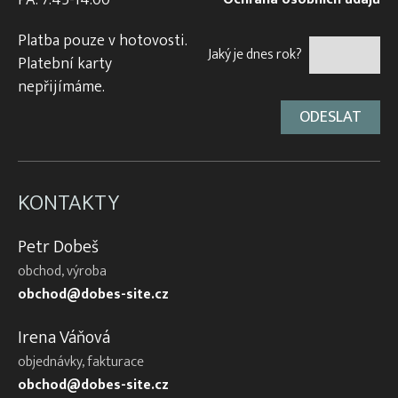
PÁ: 7:45-14:00
Platba pouze v hotovosti.
Jaký je dnes rok?
Platební karty
nepřijímáme.
KONTAKTY
Petr Dobeš
obchod, výroba
obchod@dobes-site.cz
Irena Váňová
objednávky, fakturace
obchod@dobes-site.cz