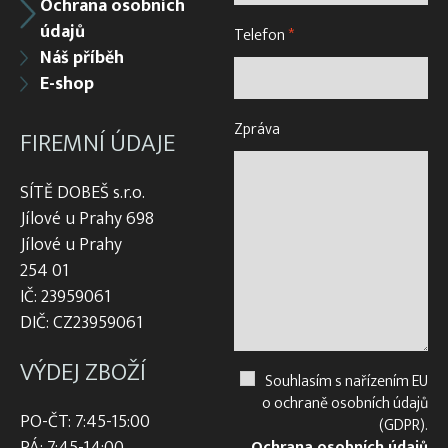
Ochrana osobních
údajů
Telefon
*
Náš příběh
E-shop
Zpráva
FIREMNÍ ÚDAJE
SÍTĚ DOBEŠ s.r.o.
Jílové u Prahy 698
Jílové u Prahy
254 01
IČ: 23959061
DIČ: CZ23959061
VÝDEJ ZBOŽÍ
Souhlasím s nařízením EU
o ochraně osobních údajů
PO-ČT: 7:45-15:00
(GDPR).
Ochrana osobních údajů