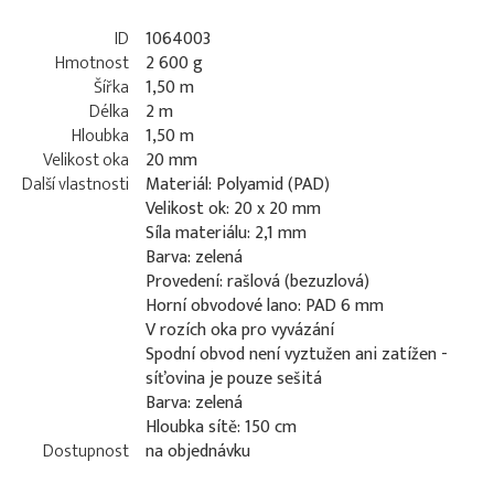
ID
1064003
Hmotnost
2 600 g
Šířka
1,50 m
Délka
2 m
Hloubka
1,50 m
Velikost oka
20 mm
Další vlastnosti
Materiál: Polyamid (PAD)
Velikost ok: 20 x 20 mm
Síla materiálu: 2,1 mm
Barva: zelená
Provedení: rašlová (bezuzlová)
Horní obvodové lano: PAD 6 mm
V rozích oka pro vyvázání
Spodní obvod není vyztužen ani zatížen -
síťovina je pouze sešitá
Barva: zelená
Hloubka sítě: 150 cm
Dostupnost
na objednávku