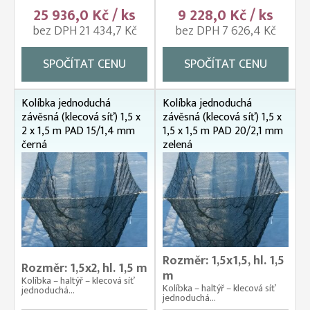
25 936,0 Kč / ks
9 228,0 Kč / ks
bez DPH 21 434,7 Kč
bez DPH 7 626,4 Kč
SPOČÍTAT CENU
SPOČÍTAT CENU
Kolíbka jednoduchá
Kolíbka jednoduchá
závěsná (klecová síť) 1,5 x
závěsná (klecová síť) 1,5 x
2 x 1,5 m PAD 15/1,4 mm
1,5 x 1,5 m PAD 20/2,1 mm
černá
zelená
Rozměr: 1,5x1,5, hl. 1,5
Rozměr: 1,5x2, hl. 1,5 m
m
Kolíbka – haltýř – klecová síť
Kolíbka – haltýř – klecová síť
jednoduchá...
jednoduchá...