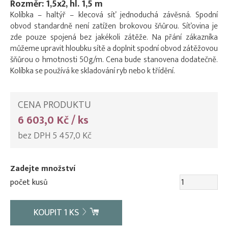
Rozměr: 1,5x2, hl. 1,5 m
Kolíbka – haltýř – klecová síť jednoduchá závěsná. Spodní
obvod standardně není zatížen brokovou šňůrou. Síťovina je
zde pouze spojená bez jakékoli zátěže. Na přání zákazníka
můžeme upravit hloubku sítě a doplnit spodní obvod zátěžovou
šňůrou o hmotnosti 50g/m. Cena bude stanovena dodatečně.
Kolíbka se používá ke skladování ryb nebo k třídění.
CENA PRODUKTU
6 603,0 Kč / ks
bez DPH 5 457,0 Kč
Zadejte množství
počet kusů
KOUPIT
1
KS