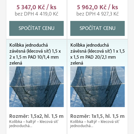
5 347,0 Kč / ks
5 962,0 Kč / ks
bez DPH 4 419,0 Kč
bez DPH 4 927,3 Kč
SPOČÍTAT CENU
SPOČÍTAT CENU
Kolíbka jednoduchá
Kolíbka jednoduchá
závěsná (klecová síť) 1,5 x
závěsná (klecová síť) 1 x 1,5
2 x 1,5 m PAD 10/1,4 mm
x 1,5 m PAD 20/2,1 mm
zelená
zelená
Rozměr: 1,5x2, hl. 1,5 m
Rozměr: 1x1,5, hl. 1,5 m
Kolíbka – haltýř – klecová síť
Kolíbka – haltýř – klecová síť
jednoduchá...
jednoduchá...