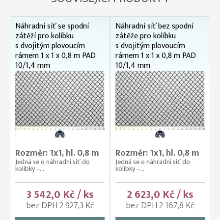
Náhradní síť se spodní
Náhradní síť bez spodní
zátěží pro kolíbku
zátěže pro kolíbku
s dvojitým plovoucím
s dvojitým plovoucím
rámem 1 x 1 x 0,8 m PAD
rámem 1 x 1 x 0,8 m PAD
10/1,4 mm
10/1,4 mm
Rozměr: 1x1, hl. 0,8 m
Rozměr: 1x1, hl. 0,8 m
Jedná se o náhradní síť do
Jedná se o náhradní síť do
kolíbky –...
kolíbky –...
3 542,0 Kč / ks
2 623,0 Kč / ks
bez DPH 2 927,3 Kč
bez DPH 2 167,8 Kč