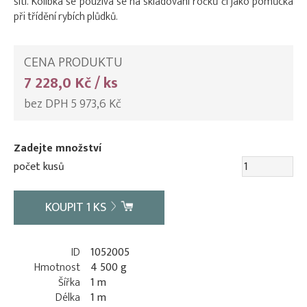
sítí. Kolíbka se používá se na skladování ročků či jako pomůcka
při třídění rybích plůdků.
CENA PRODUKTU
7 228,0 Kč / ks
bez DPH 5 973,6 Kč
Zadejte množství
počet kusů
KOUPIT
1
KS
ID
1052005
Hmotnost
4 500 g
Šířka
1 m
Délka
1 m