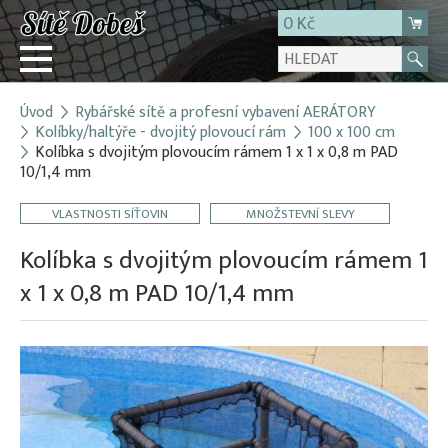
0 Kč
Úvod
Rybářské sítě a profesní vybavení AERÁTORY
Přihlásit
Kolíbky/haltýře - dvojitý plovoucí rám
100 x 100 cm
Kolíbka s dvojitým plovoucím rámem 1 x 1 x 0,8 m PAD
Registrace
10/1,4 mm
E-shop
VLASTNOSTI SÍŤOVIN
MNOŽSTEVNÍ SLEVY
O firmě
Kolíbka s dvojitým plovoucím rámem 1
Kontakt
x 1 x 0,8 m PAD 10/1,4 mm