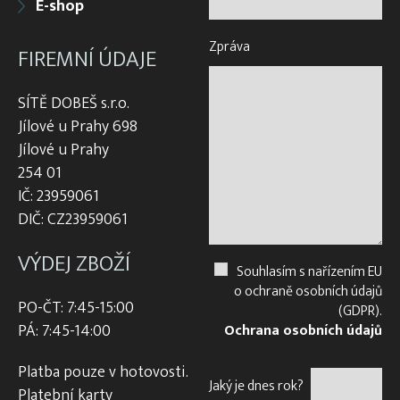
E-shop
Zpráva
FIREMNÍ ÚDAJE
SÍTĚ DOBEŠ s.r.o.
Jílové u Prahy 698
Jílové u Prahy
254 01
IČ: 23959061
DIČ: CZ23959061
VÝDEJ ZBOŽÍ
Souhlasím s nařízením EU
o ochraně osobních údajů
PO-ČT: 7:45-15:00
(GDPR).
PÁ: 7:45-14:00
Ochrana osobních údajů
Platba pouze v hotovosti.
Jaký je dnes rok?
Platební karty