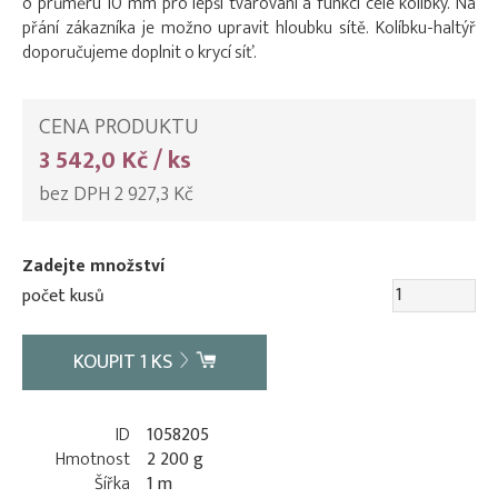
o průměru 10 mm pro lepší tvarování a funkci celé kolíbky. Na
přání zákazníka je možno upravit hloubku sítě. Kolíbku-haltýř
doporučujeme doplnit o krycí síť.
CENA PRODUKTU
3 542,0 Kč / ks
bez DPH 2 927,3 Kč
Zadejte množství
počet kusů
KOUPIT
1
KS
ID
1058205
Hmotnost
2 200 g
Šířka
1 m