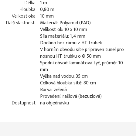
Délka
1 m
Hloubka
0,80 m
Velikost oka
10 mm
Další vlastnosti
Materiál: Polyamid (PAD)
Velikost ok: 10 x 10 mm
Síla materiálu: 1,4 mm
Dodáno bez rámu z HT trubek
V horním obvodu sítě připraven tunel pro
nosnou HT trubku o Ø 50 mm
Spodní obvod: laminátová tyč, průměr 10
mm
Výška nad vodou: 35 cm
Celková hloubka sítě: 80 cm
Barva: zelená
Provedení: rašlová (bezuzlová)
Dostupnost
na objednávku