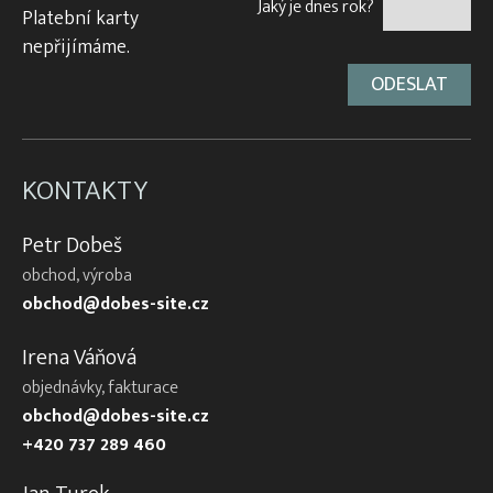
Jaký je dnes rok?
Platební karty
nepřijímáme.
KONTAKTY
Petr Dobeš
obchod, výroba
obchod@dobes-site.cz
Irena Váňová
objednávky, fakturace
obchod@dobes-site.cz
+420 737 289 460