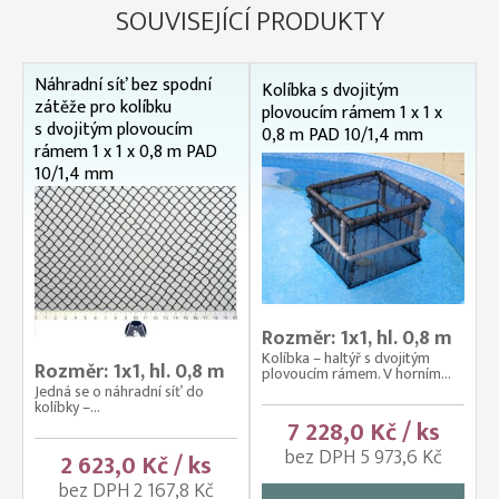
SOUVISEJÍCÍ PRODUKTY
Náhradní síť bez spodní
Kolíbka s dvojitým
zátěže pro kolíbku
plovoucím rámem 1 x 1 x
s dvojitým plovoucím
0,8 m PAD 10/1,4 mm
rámem 1 x 1 x 0,8 m PAD
10/1,4 mm
Rozměr: 1x1, hl. 0,8 m
Kolíbka – haltýř s dvojitým
Rozměr: 1x1, hl. 0,8 m
plovoucím rámem. V horním...
Jedná se o náhradní síť do
kolíbky –...
7 228,0 Kč / ks
bez DPH 5 973,6 Kč
2 623,0 Kč / ks
bez DPH 2 167,8 Kč