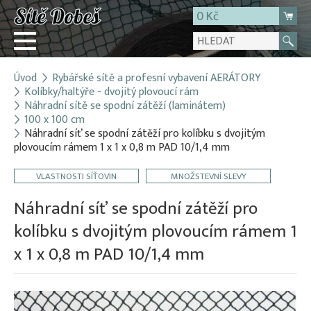
0 Kč
Úvod
Rybářské sítě a profesní vybavení AERÁTORY
Přihlásit
Kolíbky/haltýře - dvojitý plovoucí rám
Náhradní sítě se spodní zátěží (laminátem)
Registrace
100 x 100 cm
E-shop
Náhradní síť se spodní zátěží pro kolíbku s dvojitým
plovoucím rámem 1 x 1 x 0,8 m PAD 10/1,4 mm
O firmě
Kontakt
VLASTNOSTI SÍŤOVIN
MNOŽSTEVNÍ SLEVY
Náhradní síť se spodní zátěží pro
kolíbku s dvojitým plovoucím rámem 1
x 1 x 0,8 m PAD 10/1,4 mm