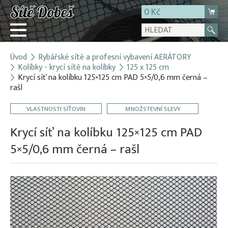
0 Kč
Úvod
Rybářské sítě a profesní vybavení AERÁTORY
Přihlásit
Kolíbky - krycí sítě na kolíbky
125 x 125 cm
Krycí síť na kolíbku 125×125 cm PAD 5×5/0,6 mm černá –
Registrace
rašl
E-shop
VLASTNOSTI SÍŤOVIN
MNOŽSTEVNÍ SLEVY
O firmě
Krycí síť na kolíbku 125×125 cm PAD
Kontakt
5×5/0,6 mm černá – rašl