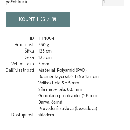
počet kusů
KOUPIT
1
KS
ID
1114004
Hmotnost
550 g
Šířka
125 cm
Délka
125 cm
Velikost oka
5 mm
Další vlastnosti
Materiál: Polyamid (PAD)
Rozměr krycí sítě: 125 x 125 cm
Velikost ok: 5 x 5 mm
Síla materiálu: 0,6 mm
Gumolano po obvodu: Ø 6 mm
Barva: černá
Provedení: rašlová (bezuzlová)
Dostupnost
skladem