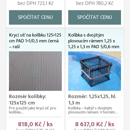
bez DPH 723,1 Kč
bez DPH 780,2 Kč
SPOČÍTAT CENU
SPOČÍTAT CENU
Krycí síť na kolíbku 125×125
Kolíbka s dvojitým
cm PAD 1×1/0,5 mm černá
plovoucím rámem 1,25 x
– rašl
1,25 x 1,3 m PAD 5/0,6 mm
Rozměr kolíbky:
Rozměr: 1,25x1,25, hl.
125x125 cm
1,3 m
Pro použití jako krycí síť pro
Kolíbka – haltýř s dvojitým
kolíbku...
plovoucím rámem. V horním...
818,0 Kč / ks
8 637,0 Kč / ks