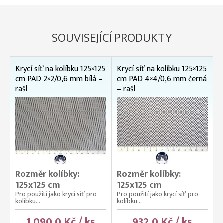
SOUVISEJÍCÍ PRODUKTY
Krycí síť na kolíbku 125×125
Krycí síť na kolíbku 125×125
cm PAD 2×2/0,6 mm bílá –
cm PAD 4×4/0,6 mm černá
rašl
– rašl
Rozměr kolíbky:
Rozměr kolíbky:
125x125 cm
125x125 cm
Pro použití jako krycí síť pro
Pro použití jako krycí síť pro
kolíbku...
kolíbku...
1 090,0 Kč / ks
932,0 Kč / ks