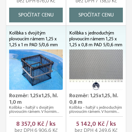
bez DPH 676,0 Kč
bez DPH 7 138,0 Kč
SPOČÍTAT CENU
SPOČÍTAT CENU
Kolíbka s dvojitým
Kolíbka s jednoduchým
plovoucím rámem 1,25 x
plovoucím rámem 1,25 x
1,25 x 1 m PAD 5/0,6 mm
1,25 x 0,8 m PAD 5/0,6 mm
Rozměr: 1,25x1,25, hl.
Rozměr: 1,25x1,25, hl.
1,0 m
0,8 m
Kolíbka – haltýř s dvojitým
Kolíbka – haltýř s jednoduchým
plovoucím rámem. V horním...
plovoucím rámem. V horním...
8 357,0 Kč / ks
5 142,0 Kč / ks
bez DPH 6 906,6 Kč
bez DPH 4 249,6 Kč