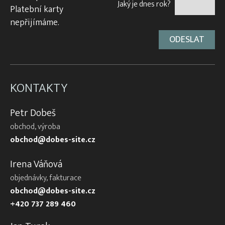
Jaký je dnes rok?
Platební karty
nepřijímáme.
KONTAKTY
Petr Dobeš
obchod, výroba
obchod@dobes-site.cz
Irena Váňová
objednávky, fakturace
obchod@dobes-site.cz
+420 737 289 460