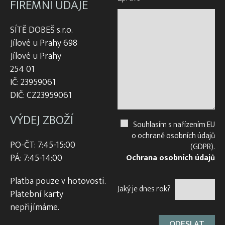
FIREMNÍ ÚDAJE
SÍTĚ DOBEŠ s.r.o.
Jílové u Prahy 698
Jílové u Prahy
254 01
IČ: 23959061
DIČ: CZ23959061
VÝDEJ ZBOŽÍ
Souhlasím s nařízením EU
o ochraně osobních údajů
PO-ČT: 7:45-15:00
(GDPR).
PÁ: 7:45-14:00
Ochrana osobních údajů
Platba pouze v hotovosti.
Jaký je dnes rok?
Platební karty
nepřijímáme.