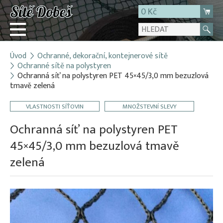
0 Kč
Úvod
Ochranné, dekorační, kontejnerové sítě
Přihlásit
Ochranné sítě na polystyren
Ochranná síť na polystyren PET 45×45/3,0 mm bezuzlová
Registrace
tmavě zelená
E-shop
VLASTNOSTI SÍŤOVIN
MNOŽSTEVNÍ SLEVY
O firmě
Ochranná síť na polystyren PET
Kontakt
45×45/3,0 mm bezuzlová tmavě
zelená