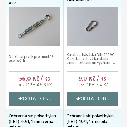
ocel
Karabina hasičská DIN 5299C.
Dopínací prvek pro montáže
Klasická ocelová karabina
ocelových lan.
s mnohostranným využitím –...
56,0 Kč / ks
9,0 Kč / ks
bez DPH 46,3 Kč
bez DPH 7,4 Kč
SPOČÍTAT CENU
SPOČÍTAT CENU
Ochranná síť polyethylen
Ochranná síť polyethylen
(PET) 40/1,4 mm černá
(PET) 40/1,4 mm bílá