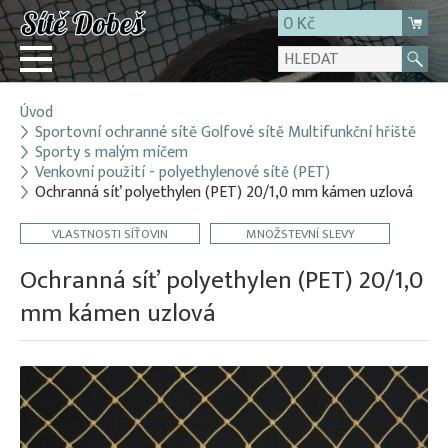
0 Kč
Úvod
Přihlásit
Sportovní ochranné sítě Golfové sítě Multifunkční hřiště
Sporty s malým míčem
Registrace
Venkovní použití - polyethylenové sítě (PET)
E-shop
Ochranná síť polyethylen (PET) 20/1,0 mm kámen uzlová
O firmě
VLASTNOSTI SÍŤOVIN
MNOŽSTEVNÍ SLEVY
Kontakt
Ochranná síť polyethylen (PET) 20/1,0
mm kámen uzlová