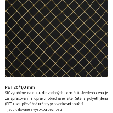
PET 20/1,0 mm
Síť vyrábíme na míru, dle zadaných rozměrů. Uvedená cena je
za zpracování a úpravu objednané sítě. Sítě z polyethylenu
(PET) jsou převážně určeny pro venkovní použití.
– jsou uzlované s vysokou pevností