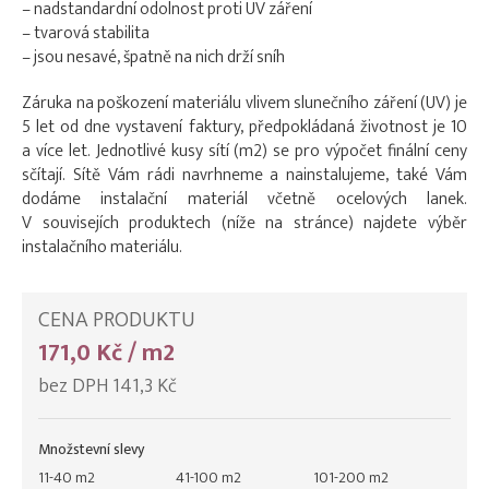
– nadstandardní odolnost proti UV záření
– tvarová stabilita
– jsou nesavé, špatně na nich drží sníh
Záruka na poškození materiálu vlivem slunečního záření (UV) je
5 let od dne vystavení faktury, předpokládaná životnost je 10
a více let. Jednotlivé kusy sítí (m2) se pro výpočet finální ceny
sčítají. Sítě Vám rádi navrhneme a nainstalujeme, také Vám
dodáme instalační materiál včetně ocelových lanek.
V souvisejích produktech (níže na stránce) najdete výběr
instalačního materiálu.
CENA PRODUKTU
171,0 Kč / m2
bez DPH 141,3 Kč
Množstevní slevy
11-40 m2
41-100 m2
101-200 m2