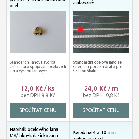
zinkované
ocel
Standardní lanová svorka
Standardní ocelové lano se
určená pro spojování ocelových
středním počtem drátů pro
lan a výrobu lanových...
širokou škálu...
12,0 Kč / ks
24,0 Kč / m
bez DPH 9,9 Kč
bez DPH 19,8 Kč
SPOČÍTAT CENU
SPOČÍTAT CENU
Napínák ocelového lana
Karabina 4 x 40 mm
M8/ oko-hák zinkovaná
zinkovaná ocel