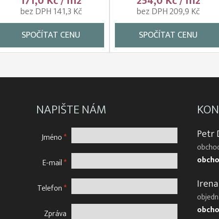
171,0 Kč / m2
254,0 Kč / m2
bez DPH 141,3 Kč
bez DPH 209,9 Kč
SPOČÍTAT CENU
SPOČÍTAT CENU
NAPIŠTE NÁM
KON
Petr
Jméno
*
obchod
obcho
E-mail
*
Irena
Telefon
*
objedn
obcho
Zpráva