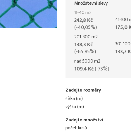
Množstevní slevy
11-40 m2
41-100 
242,8 Kč
(-40,05%)
175,0 
201-300 m2
301-10
138,3 Kč
(-65,85%)
133,7 
nad 5000 m2
109,4 Kč
(-73%)
Zadejte rozměry
šířka (m)
výška (m)
Zadejte množství
počet kusů