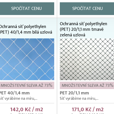
SPOČÍTAT CENU
SPOČÍTAT CENU
Ochranná síť polyethylen
Ochranná síť polyethylen
(PET) 20/1,1 mm tmavě
(PET) 40/1,4 mm bílá uzlová
zelená uzlová
MNOŽSTEVNÍ SLEVA AŽ 73%
MNOŽSTEVNÍ SLEVA AŽ 73%
PET 40/1,4 mm
PET 20/1,1 mm
Síť vyrábíme na míru,...
Síť vyrábíme na míru,...
142,0 Kč / m2
171,0 Kč / m2