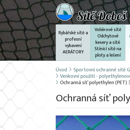
Voliérové sítě
Rybářské sítě a
Odchytové
profesní
kesery a sítě
vybavení
Stínící sítě na
AERÁTORY
ploty a lešení
Úvod
Sportovní ochranné sítě Go
Venkovní použití - polyethylenov
Ochranná síť polyethylen (PET)
Ochranná síť pol