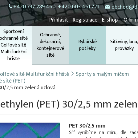
+420 737 289 460
+420 603 461 721
obchod@do
Přihlásit
Registrace
E-shop
O fir
Sportovní
Ochranné,
ochranné sítě
dekorační,
Rybářské
Síťoviny, lana
Golfové sítě
kontejnerové
potřeby
provázky
Multifunkční
sítě
hřiště
lfové sítě Multifunkční hřiště
Sporty s malým míčem
é sítě (PET)
 30/2,5 mm zelená uzlová
yethylen (PET) 30/2,5 mm zelen
PET 30/2,5 mm
Síť vyrábíme na míru, dle za