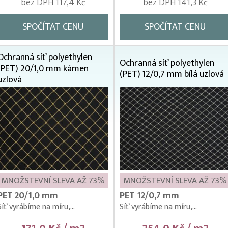
bez DPH 117,4 Kč
bez DPH 141,3 Kč
SPOČÍTAT CENU
SPOČÍTAT CENU
Ochranná síť polyethylen
Ochranná síť polyethylen
(PET) 20/1,0 mm kámen
(PET) 12/0,7 mm bílá uzlová
uzlová
MNOŽSTEVNÍ SLEVA AŽ 73%
MNOŽSTEVNÍ SLEVA AŽ 73%
PET 20/1,0 mm
PET 12/0,7 mm
Síť vyrábíme na míru,...
Síť vyrábíme na míru,...