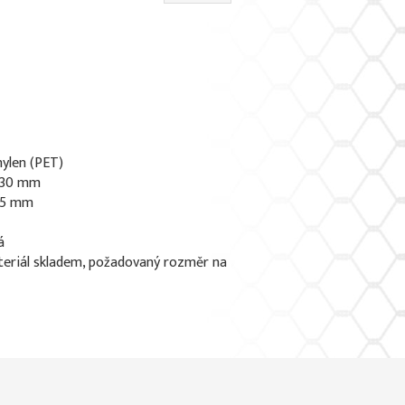
hylen (PET)
x 30 mm
2,5 mm
á
eriál skladem, požadovaný rozměr na