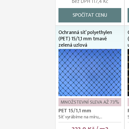
bez DPH 117,4 Kč
SPOČÍTAT CENU
Ochranná síť polyethylen
(PET) 15/1,1 mm tmavě
zelená uzlová
MNOŽSTEVNÍ SLEVA AŽ 73%
PET 15/1,1 mm
Síť vyrábíme na míru,...