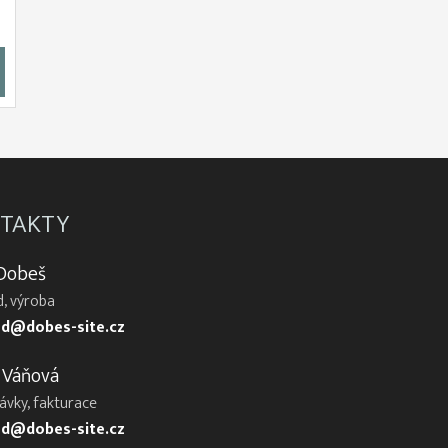
TAKTY
 Dobeš
, výroba
d@dobes-site.cz
 Váňová
ávky, fakturace
d@dobes-site.cz