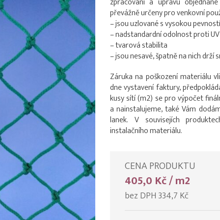
zpracování a úpravu objednané 
převážně určeny pro venkovní použi
– jsou uzlované s vysokou pevnost
– nadstandardní odolnost proti UV
– tvarová stabilita
– jsou nesavé, špatně na nich drží s
Záruka na poškození materiálu vli
dne vystavení faktury, předpokládan
kusy sítí (m2) se pro výpočet finál
a nainstalujeme, také Vám dodáme
lanek. V souvisejích produkte
instalačního materiálu.
CENA PRODUKTU
405,0 Kč / m2
bez DPH 334,7 Kč