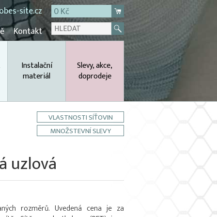
bes-site.cz
0 Kč
mě
Kontakt
,
Instalační
Slevy, akce,
materiál
doprodeje
VLASTNOSTI SÍŤOVIN
MNOŽSTEVNÍ SLEVY
á uzlová
daných rozměrů. Uvedená cena je za