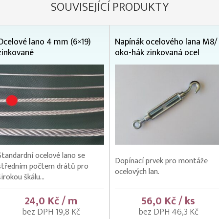
SOUVISEJÍCÍ PRODUKTY
Ocelové lano 4 mm (6×19)
Napínák ocelového lana M8/
zinkované
oko-hák zinkovaná ocel
Standardní ocelové lano se
Dopínací prvek pro montáže
středním počtem drátů pro
ocelových lan.
širokou škálu...
24,0 Kč / m
56,0 Kč / ks
bez DPH 19,8 Kč
bez DPH 46,3 Kč