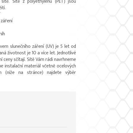
sítě. Sítě z polyethylenu (PET) jsou
tí.
í
 záření
níh
vem slunečního záření (UV) je 5 let od
á životnost je 10 a více let. Jednotlivé
ní ceny sčítají. Sítě Vám rádi navrhneme
 instalační materiál včetně ocelových
ch (níže na stránce) najdete výběr