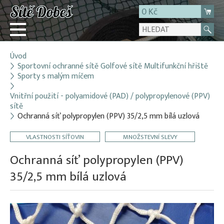
0 Kč
Úvod
Přihlásit
Sportovní ochranné sítě Golfové sítě Multifunkční hřiště
Sporty s malým míčem
Registrace
E-shop
Vnitřní použití - polyamidové (PAD) / polypropylenové (PPV)
sítě
O firmě
Ochranná síť polypropylen (PPV) 35/2,5 mm bílá uzlová
Kontakt
VLASTNOSTI SÍŤOVIN
MNOŽSTEVNÍ SLEVY
Ochranná síť polypropylen (PPV)
35/2,5 mm bílá uzlová