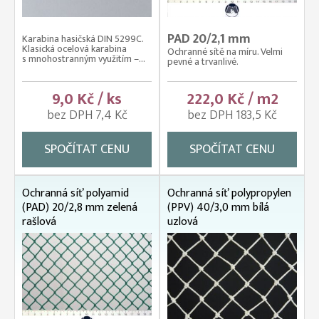
PAD 20/2,1 mm
Karabina hasičská DIN 5299C.
Klasická ocelová karabina
Ochranné sítě na míru. Velmi
s mnohostranným využitím –...
pevné a trvanlivé.
9,0 Kč / ks
222,0 Kč / m2
bez DPH 7,4 Kč
bez DPH 183,5 Kč
SPOČÍTAT CENU
SPOČÍTAT CENU
Ochranná síť polyamid
Ochranná síť polypropylen
(PAD) 20/2,8 mm zelená
(PPV) 40/3,0 mm bílá
rašlová
uzlová