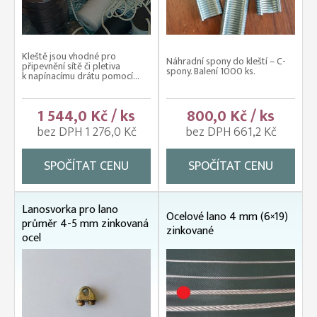
Kleště jsou vhodné pro
Náhradní spony do kleští – C-
připevnění sítě či pletiva
spony. Balení 1000 ks.
k napínacímu drátu pomocí...
1 544,0 Kč / ks
800,0 Kč / ks
bez DPH 1 276,0 Kč
bez DPH 661,2 Kč
SPOČÍTAT CENU
SPOČÍTAT CENU
Lanosvorka pro lano
Ocelové lano 4 mm (6×19)
průměr 4-5 mm zinkovaná
zinkované
ocel