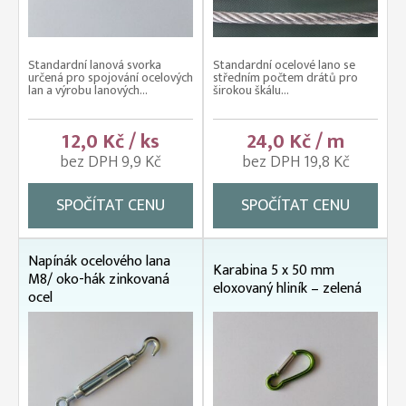
Standardní lanová svorka
Standardní ocelové lano se
určená pro spojování ocelových
středním počtem drátů pro
lan a výrobu lanových...
širokou škálu...
12,0 Kč / ks
24,0 Kč / m
bez DPH 9,9 Kč
bez DPH 19,8 Kč
SPOČÍTAT CENU
SPOČÍTAT CENU
Napínák ocelového lana
Karabina 5 x 50 mm
M8/ oko-hák zinkovaná
eloxovaný hliník – zelená
ocel