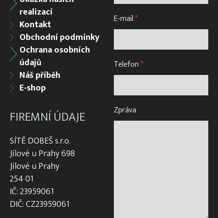
realizací
E-mail
*
Kontakt
Obchodní podmínky
Ochrana osobních
údajů
Telefon
*
Náš příběh
E-shop
Zpráva
FIREMNÍ ÚDAJE
SÍTĚ DOBEŠ s.r.o.
Jílové u Prahy 698
Jílové u Prahy
254 01
IČ: 23959061
DIČ: CZ23959061