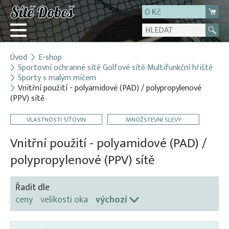
0 Kč
Úvod
E-shop
Přihlásit
Sportovní ochranné sítě Golfové sítě Multifunkční hřiště
Sporty s malým míčem
Registrace
Vnitřní použití - polyamidové (PAD) / polypropylenové
E-shop
(PPV) sítě
O firmě
VLASTNOSTI SÍŤOVIN
MNOŽSTEVNÍ SLEVY
Kontakt
Vnitřní použití - polyamidové (PAD) /
polypropylenové (PPV) sítě
Řadit dle
ceny
velikosti oka
výchozí