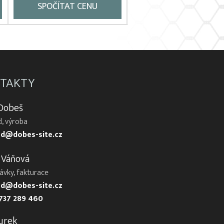
SPOČÍTAT CENU
TAKTY
 Dobeš
, výroba
d@dobes-site.cz
 Váňová
ávky, fakturace
d@dobes-site.cz
737 289 460
urek