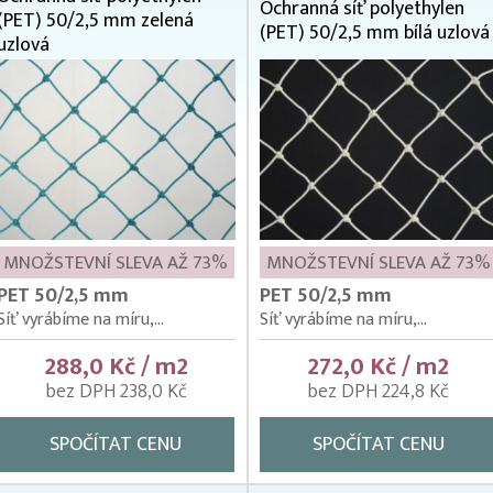
Ochranná síť polyethylen
(PET) 50/2,5 mm zelená
(PET) 50/2,5 mm bílá uzlová
uzlová
MNOŽSTEVNÍ SLEVA AŽ 73%
MNOŽSTEVNÍ SLEVA AŽ 73%
PET 50/2,5 mm
PET 50/2,5 mm
Síť vyrábíme na míru,...
Síť vyrábíme na míru,...
288,0 Kč / m2
272,0 Kč / m2
bez DPH 238,0 Kč
bez DPH 224,8 Kč
SPOČÍTAT CENU
SPOČÍTAT CENU