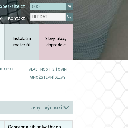
bes-site.cz
0 Kč
mě
Kontakt
,
Instalační
Slevy, akce,
materiál
doprodeje
 míčem
VLASTNOSTI SÍŤOVIN
MNOŽSTEVNÍ SLEVY
ceny
výchozí
Ochranná síť polyethylen