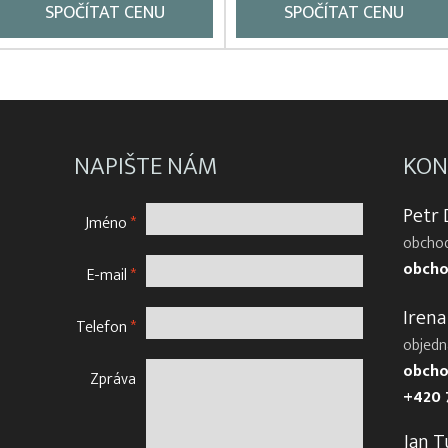
SPOČÍTAT CENU
SPOČÍTAT CENU
NAPIŠTE NÁM
KON
Petr
Jméno
*
obchod
obcho
E-mail
*
Irena
Telefon
*
objedn
obcho
Zpráva
+420 
Jan T