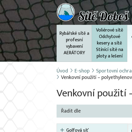
Voliérové sítě
Rybářské sítě a
Odchytové
profesní
kesery a sítě
vybavení
Stínící sítě na
AERÁTORY
ploty a lešení
Úvod
E-shop
Sportovní ochran
Venkovní použití – polyethylenov
Venkovní použití 
Řadit dle
Golfová síť