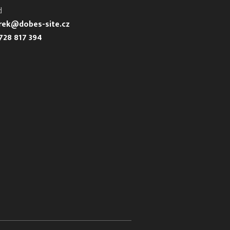
d
urek@dobes-site.cz
728 817 394