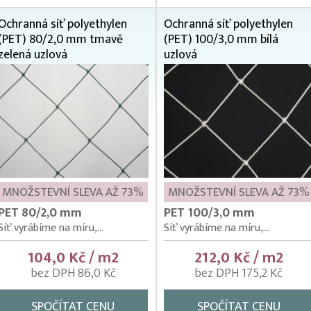
Ochranná síť polyethylen
Ochranná síť polyethylen
(PET) 80/2,0 mm tmavě
(PET) 100/3,0 mm bílá
zelená uzlová
uzlová
MNOŽSTEVNÍ SLEVA AŽ 73%
MNOŽSTEVNÍ SLEVA AŽ 73%
PET 80/2,0 mm
PET 100/3,0 mm
Síť vyrábíme na míru,...
Síť vyrábíme na míru,...
104,0 Kč / m2
212,0 Kč / m2
bez DPH 86,0 Kč
bez DPH 175,2 Kč
SPOČÍTAT CENU
SPOČÍTAT CENU