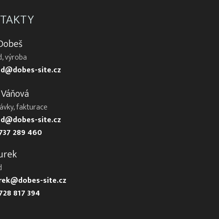
TAKTY
 Dobeš
, výroba
d@dobes-site.cz
 Váňová
ávky, fakturace
d@dobes-site.cz
737 289 460
urek
d
urek@dobes-site.cz
728 817 394