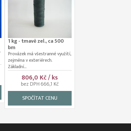
1 kg - tmavě zel., ca 500
bm
.
Provázek má všestranné využití,
zejména v exteriérech.
Základní...
806,0 Kč / ks
bez DPH 666,1 Kč
SPOČÍTAT CENU