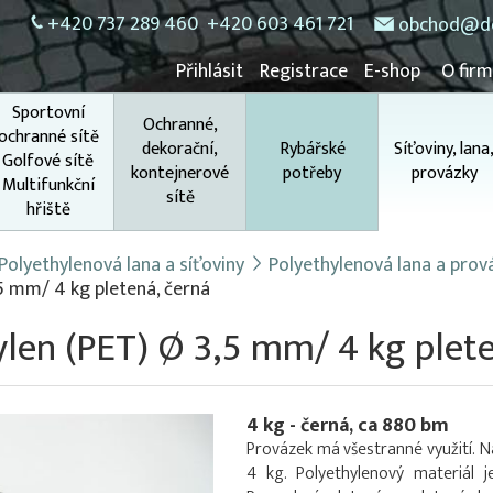
+420 737 289 460
+420 603 461 721
obchod@do
Přihlásit
Registrace
E-shop
O fir
Sportovní
Ochranné,
ochranné sítě
dekorační,
Rybářské
Síťoviny, lana
Golfové sítě
kontejnerové
potřeby
provázky
Multifunkční
sítě
hřiště
Polyethylenová lana a síťoviny
Polyethylenová lana a prov
5 mm/ 4 kg pletená, černá
len (PET) Ø 3,5 mm/ 4 kg plete
4 kg - černá, ca 880 bm
Provázek má všestranné využití. Ná
4 kg. Polyethylenový materiál j