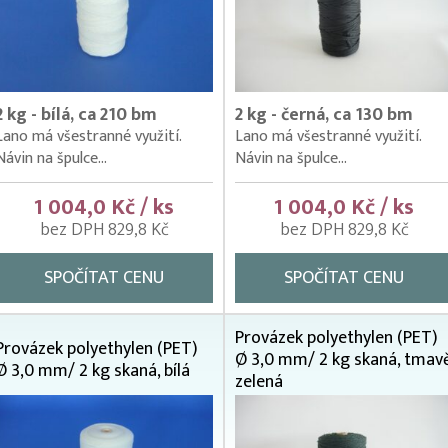
2 kg - bílá, ca 210 bm
2 kg - černá, ca 130 bm
Lano má všestranné využití.
Lano má všestranné využití.
Návin na špulce...
Návin na špulce...
1 004,0 Kč / ks
1 004,0 Kč / ks
bez DPH 829,8 Kč
bez DPH 829,8 Kč
SPOČÍTAT CENU
SPOČÍTAT CENU
Provázek polyethylen (PET)
Provázek polyethylen (PET)
Ø 3,0 mm/ 2 kg skaná, tmav
Ø 3,0 mm/ 2 kg skaná, bílá
zelená