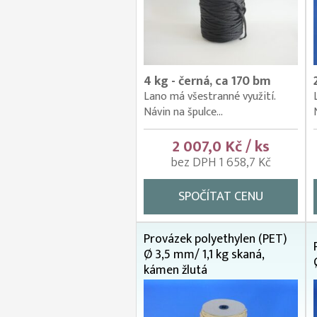
4 kg - černá, ca 170 bm
Lano má všestranné využití.
Návin na špulce...
2 007,0 Kč / ks
bez DPH 1 658,7 Kč
SPOČÍTAT CENU
Provázek polyethylen (PET)
Ø 3,5 mm/ 1,1 kg skaná,
kámen žlutá