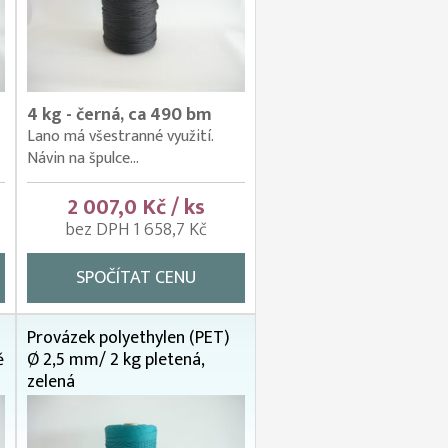
4 kg - černá, ca 490 bm
Lano má všestranné využití.
Návin na špulce...
2 007,0 Kč / ks
bez DPH 1 658,7 Kč
SPOČÍTAT CENU
Provázek polyethylen (PET)
ě
Ø 2,5 mm/ 2 kg pletená,
zelená