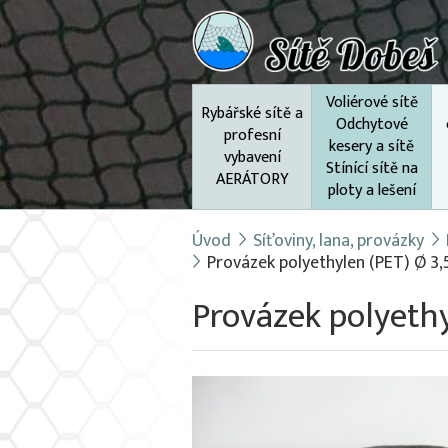
Voliérové sítě
Rybářské sítě a
Odchytové
profesní
kesery a sítě
vybavení
Stínící sítě na
AERÁTORY
ploty a lešení
Úvod
Síťoviny, lana, provázky
Provázek polyethylen (PET) Ø 3,
Provázek polyethy