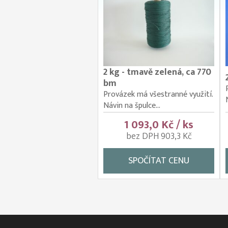
2 kg - tmavě zelená, ca 770
bm
Provázek má všestranné využití.
Návin na špulce...
1 093,0 Kč / ks
bez DPH 903,3 Kč
SPOČÍTAT CENU