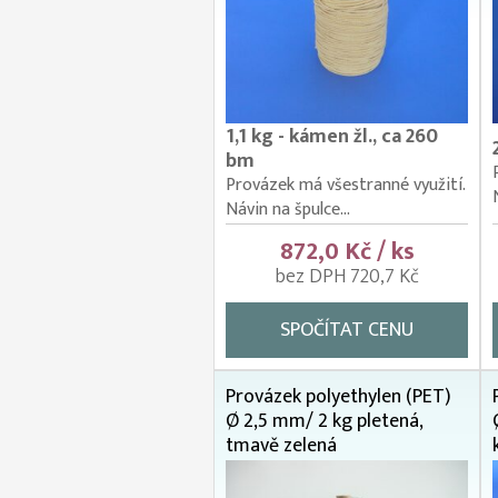
1,1 kg - kámen žl., ca 260
bm
Provázek má všestranné využití.
Návin na špulce...
872,0 Kč / ks
bez DPH 720,7 Kč
SPOČÍTAT CENU
Provázek polyethylen (PET)
Ø 2,5 mm/ 2 kg pletená,
tmavě zelená