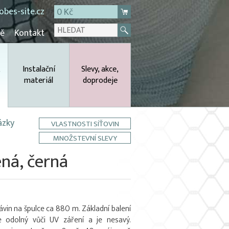
bes-site.cz
0 Kč
mě
Kontakt
,
Instalační
Slevy, akce,
materiál
doprodeje
ázky
VLASTNOSTI SÍŤOVIN
MNOŽSTEVNÍ SLEVY
ná, černá
vin na špulce ca 880 m. Základní balení
e odolný vůči UV záření a je nesavý.