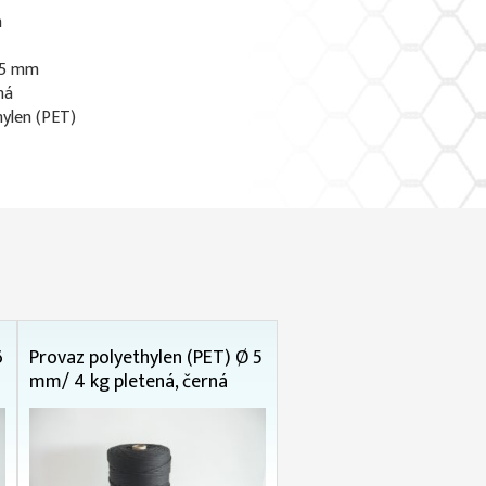
m
3,5 mm
ná
hylen (PET)
6
Provaz polyethylen (PET) Ø 5
mm/ 4 kg pletená, černá