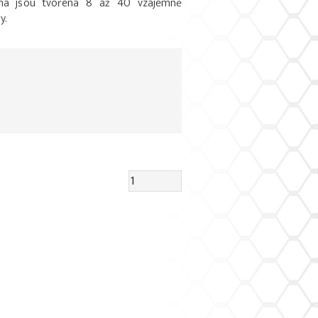
lana jsou tvořena 8 až 40 vzájemně
y.