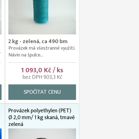
5
2 kg - zelená, ca 490 bm
Provázek má všestranné využití.
.
Návin na špulce...
1 093,0 Kč / ks
bez DPH 903,3 Kč
SPOČÍTAT CENU
Provázek polyethylen (PET)
Ø 2,0 mm/ 1 kg skaná, tmavě
zelená