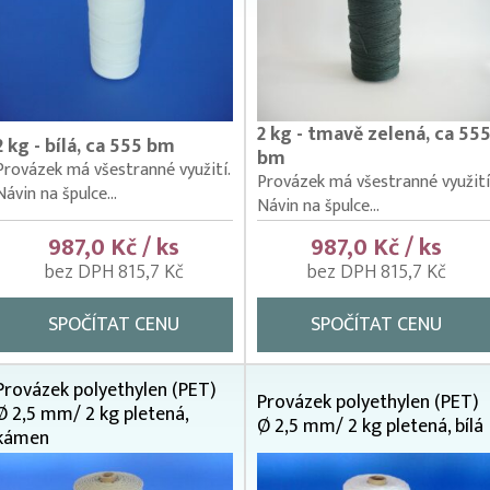
2 kg - tmavě zelená, ca 55
2 kg - bílá, ca 555 bm
bm
Provázek má všestranné využití.
Provázek má všestranné využití
Návin na špulce...
Návin na špulce...
987,0 Kč / ks
987,0 Kč / ks
bez DPH 815,7 Kč
bez DPH 815,7 Kč
SPOČÍTAT CENU
SPOČÍTAT CENU
Provázek polyethylen (PET)
Provázek polyethylen (PET)
Ø 2,5 mm/ 2 kg pletená,
Ø 2,5 mm/ 2 kg pletená, bílá
kámen