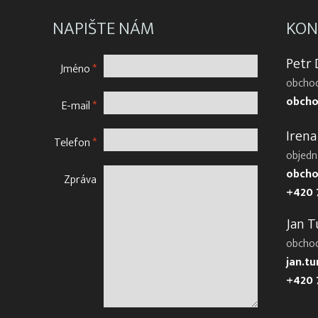
NAPIŠTE NÁM
KON
Petr
Jméno
*
obchod
obcho
E-mail
*
Irena
Telefon
*
objedn
obcho
Zpráva
+420 
Jan T
obcho
jan.t
+420 