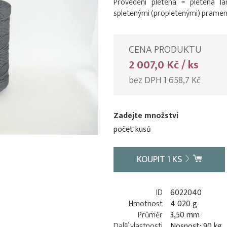
Provedení pletená = pletená 
spletenými (propletenými) pramen
CENA PRODUKTU
2 007,0 Kč / ks
bez DPH 1 658,7 Kč
Zadejte množství
počet kusů
KOUPIT
1
KS
ID
6022040
Hmotnost
4 020 g
Průměr
3,50 mm
Další vlastnosti
Nosnost: 90 kg