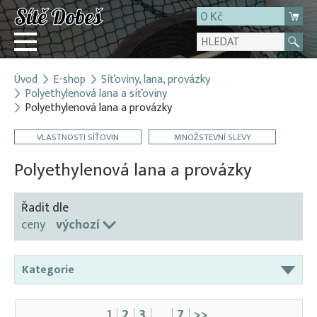
0 Kč
Úvod
E-shop
Síťoviny, lana, provázky
Přihlásit
Polyethylenová lana a síťoviny
Polyethylenová lana a provázky
Registrace
E-shop
VLASTNOSTI SÍŤOVIN
MNOŽSTEVNÍ SLEVY
O firmě
Polyethylenová lana a provázky
Kontakt
Řadit dle
ceny
výchozí
Kategorie
Bavlněné šňůry a síťoviny
1
2
3
…
7
>>