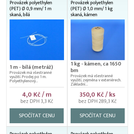
Provázek polyethylen
Provázek polyethylen
(PET) Ø 0,9 mm/ 1 m
(PET) Ø 1,0 mm/ 1 kg
skaná, bílá
skaná, kámen
1 kg - kámen, ca 1650
1 m - bílá (metráž)
bm
Provázek má všestranné
Provázek má všestranné
využití. Prodej po 1 m.
využití, zejména v exteriérech.
Polyethylenový...
Základní...
4,0 Kč / m
350,0 Kč / ks
bez DPH 3,3 Kč
bez DPH 289,3 Kč
SPOČÍTAT CENU
SPOČÍTAT CENU