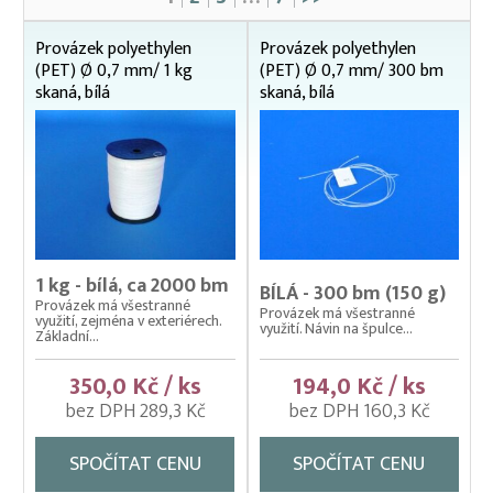
Broková zátěžová šňůra
Gumolana
Provázek polyethylen
Provázek polyethylen
(PET) Ø 0,7 mm/ 1 kg
(PET) Ø 0,7 mm/ 300 bm
Polyamidová lana a síťoviny
skaná, bílá
skaná, bílá
Polyesterové provázky a síťoviny
Polyethylenová lana a síťoviny
Polyethylenová lana a provázky
Síťoviny z polyethylenu
Polyethylenové technické síťoviny
1 kg - bílá, ca 2000 bm
Polypropylenová lana a síťoviny
BÍLÁ - 300 bm (150 g)
Provázek má všestranné
Provázek má všestranné
využití, zejména v exteriérech.
využití. Návin na špulce...
Základní...
350,0 Kč / ks
194,0 Kč / ks
bez DPH 289,3 Kč
bez DPH 160,3 Kč
SPOČÍTAT CENU
SPOČÍTAT CENU