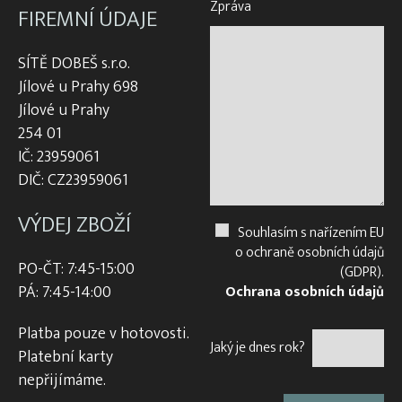
Zpráva
FIREMNÍ ÚDAJE
SÍTĚ DOBEŠ s.r.o.
Jílové u Prahy 698
Jílové u Prahy
254 01
IČ: 23959061
DIČ: CZ23959061
VÝDEJ ZBOŽÍ
Souhlasím s nařízením EU
o ochraně osobních údajů
PO-ČT: 7:45-15:00
(GDPR).
PÁ: 7:45-14:00
Ochrana osobních údajů
Platba pouze v hotovosti.
Jaký je dnes rok?
Platební karty
nepřijímáme.