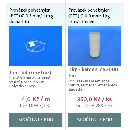
Provázek polyethylen
Provázek polyethylen
(PET) Ø 0,7 mm/ 1 m g
(PET) Ø 0,9 mm/ 1 kg
skaná, bílá
skaná, kámen
1 kg - kámen, ca 2000
1 m - bílá (metráž)
bm
Provázek má všestranné
Provázek má všestranné
využití. Prodej po 1 m.
využití, zejména v exteriérech.
Polyethylenový...
Základní...
4,0 Kč / m
350,0 Kč / ks
bez DPH 3,3 Kč
bez DPH 289,3 Kč
SPOČÍTAT CENU
SPOČÍTAT CENU