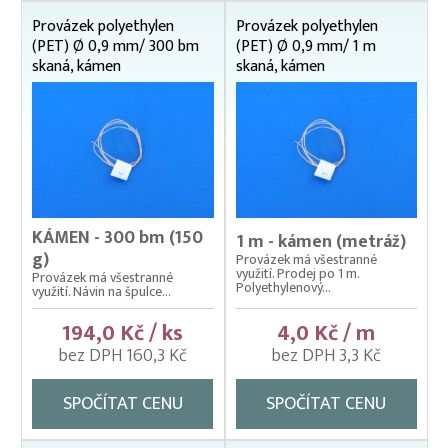
Provázek polyethylen
Provázek polyethylen
(PET) Ø 0,9 mm/ 300 bm
(PET) Ø 0,9 mm/ 1 m
skaná, kámen
skaná, kámen
KÁMEN - 300 bm (150
1 m - kámen (metráž)
g)
Provázek má všestranné
využití. Prodej po 1 m.
Provázek má všestranné
Polyethylenový...
využití. Návin na špulce...
194,0 Kč / ks
4,0 Kč / m
bez DPH 160,3 Kč
bez DPH 3,3 Kč
SPOČÍTAT CENU
SPOČÍTAT CENU