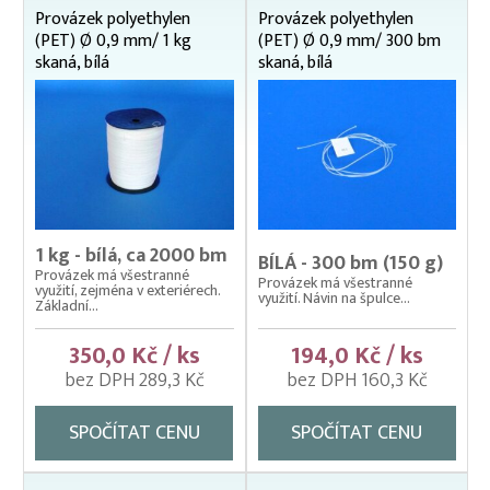
Provázek polyethylen
Provázek polyethylen
(PET) Ø 0,9 mm/ 1 kg
(PET) Ø 0,9 mm/ 300 bm
skaná, bílá
skaná, bílá
1 kg - bílá, ca 2000 bm
BÍLÁ - 300 bm (150 g)
Provázek má všestranné
Provázek má všestranné
využití, zejména v exteriérech.
využití. Návin na špulce...
Základní...
350,0 Kč / ks
194,0 Kč / ks
bez DPH 289,3 Kč
bez DPH 160,3 Kč
SPOČÍTAT CENU
SPOČÍTAT CENU