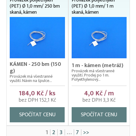
Provázek polyethylen
Provázek polyethylen
(PET) Ø 1,0 mm/ 250 bm
(PET) Ø 1,0 mm/ 1 m
skaná, kámen
skaná, kámen
KÁMEN - 250 bm (150
1 m - kámen (metráž)
g)
Provázek má všestranné
využití. Prodej po 1 m.
Provázek má všestranné
Polyethylenový...
využití. Návin na špulce...
184,0 Kč / ks
4,0 Kč / m
bez DPH 152,1 Kč
bez DPH 3,3 Kč
SPOČÍTAT CENU
SPOČÍTAT CENU
1
2
3
…
7
>>