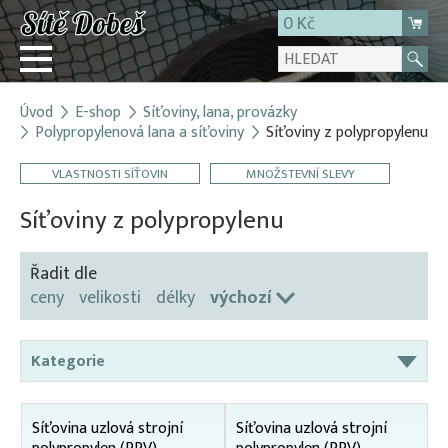
0 Kč
Úvod
E-shop
Síťoviny, lana, provázky
Přihlásit
Polypropylenová lana a síťoviny
Síťoviny z polypropylenu
Registrace
VLASTNOSTI SÍŤOVIN
MNOŽSTEVNÍ SLEVY
E-shop
Síťoviny z polypropylenu
O firmě
Kontakt
Řadit dle
ceny
velikosti
délky
výchozí
Kategorie
Bavlněné šňůry a síťoviny
Síťovina uzlová strojní
Síťovina uzlová strojní
Broková zátěžová šňůra