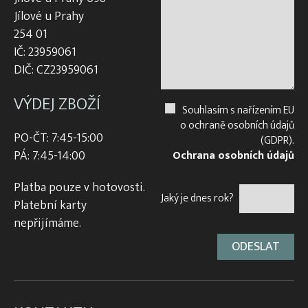
Jílové u Prahy
254 01
IČ: 23959061
DIČ: CZ23959061
VÝDEJ ZBOŽÍ
Souhlasím s nařízením EU
o ochraně osobních údajů
PO-ČT: 7:45-15:00
(GDPR).
PÁ: 7:45-14:00
Ochrana osobních údajů
Platba pouze v hotovosti.
Jaký je dnes rok?
Platební karty
nepřijímáme.