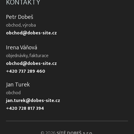
KONTAKTY
Petr Dobeš
obchod, výroba
obchod@dobes-site.cz
Irena Váňová
objednávky, fakturace
obchod@dobes-site.cz
+420 737 289 460
Jan Turek
obchod
jan.turek@dobes-site.cz
+420 728 817 394
© 2026
SÍTĚ DOBEŠ s.r.o.