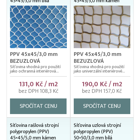
45×45/3,0 mm bílá
45×45/3,0 mm kámen
PPV 45x45/3,0 mm
PPV 45x45/3,0 mm
BEZUZLOVÁ
BEZUZLOVÁ
Síťovina vhodná pro použití
Síťovina vhodná pro použití
jako ochranná interiérová...
jako univerzální interiérové...
131,0 Kč / m2
190,0 Kč / m2
bez DPH 108,3 Kč
bez DPH 157,0 Kč
SPOČÍTAT CENU
SPOČÍTAT CENU
Síťovina rašlová strojní
Síťovina uzlová strojní
polypropylen (PPV)
polypropylen (PPV)
45×45/5,0 mm kámen
50×50/3,0 mm bílá