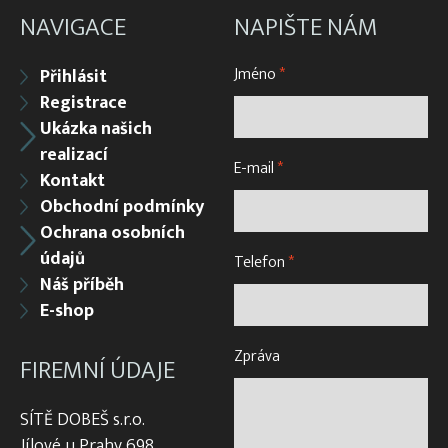
NAVIGACE
NAPIŠTE NÁM
Jméno
*
Přihlásit
Registrace
Ukázka našich
realizací
E-mail
*
Kontakt
Obchodní podmínky
Ochrana osobních
údajů
Telefon
*
Náš příběh
E-shop
Zpráva
FIREMNÍ ÚDAJE
SÍTĚ DOBEŠ s.r.o.
Jílové u Prahy 698