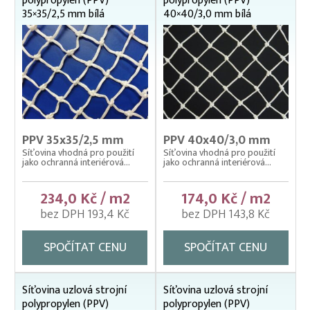
polypropylen (PPV)
polypropylen (PPV)
Gumolana
35×35/2,5 mm bílá
40×40/3,0 mm bílá
Polyamidová lana a síťoviny
Polyesterové provázky a síťoviny
Polyethylenová lana a síťoviny
Polyethylenové technické síťoviny
Polypropylenová lana a síťoviny
PPV 35x35/2,5 mm
PPV 40x40/3,0 mm
Polypropylenová lana a provázky
Síťovina vhodná pro použití
Síťovina vhodná pro použití
jako ochranná interiérová...
jako ochranná interiérová...
Síťoviny z polypropylenu
234,0 Kč / m2
174,0 Kč / m2
bez DPH 193,4 Kč
bez DPH 143,8 Kč
SPOČÍTAT CENU
SPOČÍTAT CENU
Síťovina uzlová strojní
Síťovina uzlová strojní
polypropylen (PPV)
polypropylen (PPV)