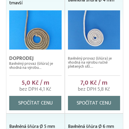
Bavlněná šňůra Ø 4 mm
tmavší
Broková zátěžová šňůra
Gumolana
Polyamidová lana a síťoviny
Polyesterové provázky a síťoviny
Polyethylenová lana a síťoviny
DOPRODEJ
Bavlněný provaz (šňůra) je
Polyethylenové technické síťoviny
vhodná na výrobu ručně
Bavlněný provaz (šňůra) je
pletených sítí....
vhodná na výrobu...
Polypropylenová lana a síťoviny
5,0 Kč / m
7,0 Kč / m
bez DPH 4,1 Kč
bez DPH 5,8 Kč
SPOČÍTAT CENU
SPOČÍTAT CENU
Bavlněná šňůra Ø 5 mm
Bavlněná šňůra Ø 6 mm