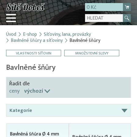
0 Kč
Úvod
E-shop
Síťoviny, lana, provázky
Přihlásit
Bavlněné šňůry a síťoviny
Bavlněné šňůry
Registrace
VLASTNOSTI SÍŤOVIN
MNOŽSTEVNÍ SLEVY
E-shop
Bavlněné šňůry
O firmě
Kontakt
Řadit dle
ceny
výchozí
Kategorie
Bavlněné šňůry a síťoviny
Bavlněné šňůry
Bavlněná šňůra Ø 4 mm
Síťoviny z bavlny