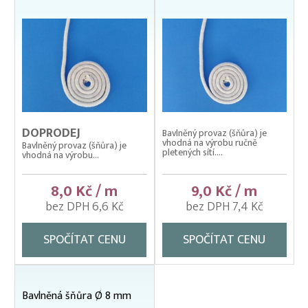
DOPRODEJ
Bavlněný provaz (šňůra) je
vhodná na výrobu ručně
Bavlněný provaz (šňůra) je
pletených sítí....
vhodná na výrobu...
8,0 Kč / m
9,0 Kč / m
bez DPH 6,6 Kč
bez DPH 7,4 Kč
SPOČÍTAT CENU
SPOČÍTAT CENU
Bavlněná šňůra Ø 8 mm